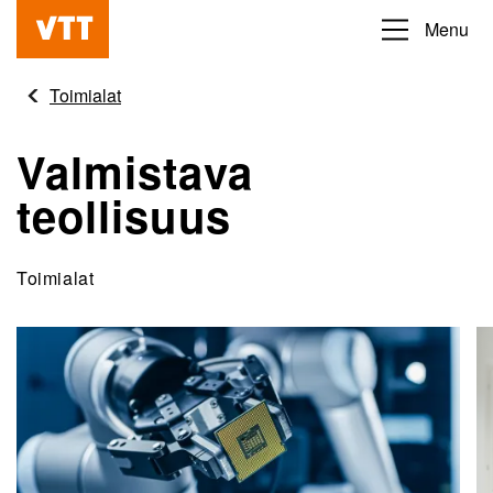
Hyppää
Menu
Beyond
pääsisältöön
the
Toimialat
obvious
Valmistava
teollisuus
Toimialat