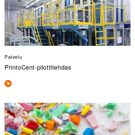
Palvelu
PrintoCent-pilottitehdas