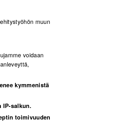
kehitystyöhön muun
sujamme voidaan
tanleveyttä,
enenee kymmenistä
 IP-salkun.
eptin toimivuuden