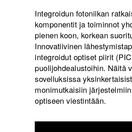
Integroidun fotoniikan ratka
komponentit ja toiminnot yhd
pienen koon, korkean suoritu
Innovatiivinen lähestymist
integroidut optiset piirit (PIC
puolijohdealustoihin. Näitä
sovelluksissa yksinkertaisist
monimutkaisiin järjestelmiin
optiseen viestintään.