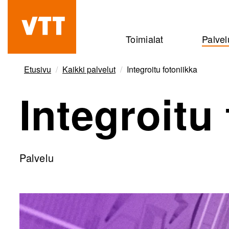
Hyppää
pääsisältöön
Beyond
Toimialat
Palvel
the
obvious
Etusivu
Kaikki palvelut
Integroitu fotoniikka
Integroitu
Palvelu