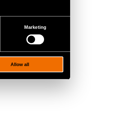
sinkertaistaa
en
Marketing
 Tämä on olennaista
tehoisessa
Allow all
 energiaa kuin