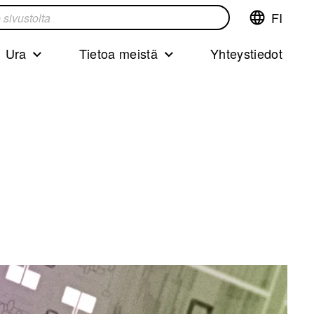
FI
Vaihda
ta
kieltä,nyky
kieliFinnish
Ura
Tietoa meistä
Yhteystiedot