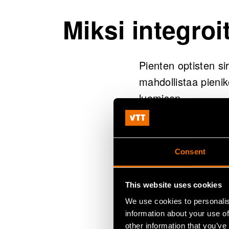
Miksi integroi
Pienten optisten si
mahdollistaa pienik
luomisen.
Integroitu fotoniik
viestinnästä ja tie
Consent
Integroidun fotonii
This website uses cookies
Optisten kompon
We use cookies to personalis
information about your use of
kannettavia laitt
other information that you’ve