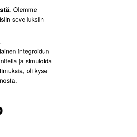
estä.
Olemme
siin sovelluksiin
a
lainen integroidun
itella ja simuloida
timuksia, oli kyse
nnosta.
o