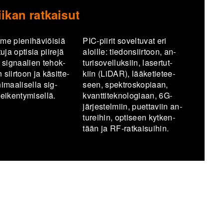
ikan ratkaisut
me pie­ni­hä­viöi­siä
PIC-​piirit so­vel­tu­vat eri
u­ja op­ti­sia pii­re­jä
aloil­le: tie­don­siir­toon, an­
n sig­naa­lien te­hok­
tu­ri­so­vel­luk­siin, la­ser­tut­
siir­toon ja kä­sit­te­
kiin (LiDAR), lää­ke­tie­tee­
i­maa­li­sel­la sig­
seen, spekt­ros­ko­pi­aan,
i­ken­ty­mi­sel­lä.
kvant­ti­tek­no­lo­gi­aan, 6G-​
järjestelmiin, puet­ta­viin an­
tu­rei­hin, op­ti­seen kyt­ken­
tään ja RF-​ratkaisuihin.