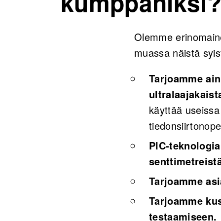
kumppaniksi
Olemme erinomainen
muassa näistä syis
Tarjoamme ainu
ultralaajakaist
käyttää useissa 
tiedonsiirtonope
PIC-teknologi
senttimetreist
Tarjoamme asia
Tarjoamme kus
testaamiseen.