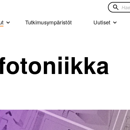
Hae
sivustol
ut
Tutkimusympäristöt
Uutiset
 fotoniikka