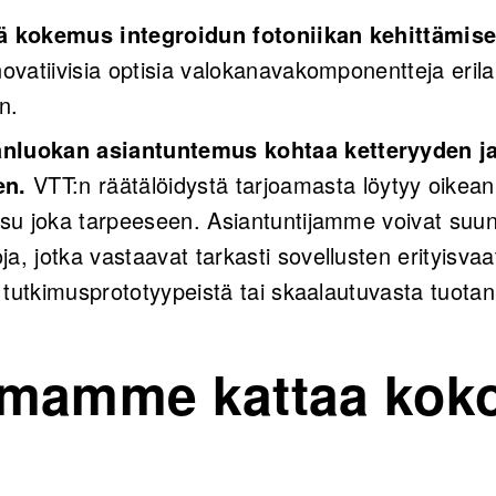
kä kokemus integroidun fotoniikan kehittämis
novatiivisia optisia valokanavakomponentteja erilai
n.
anluokan asiantuntemus kohtaa ketteryyden j
en.
VTT:n räätälöidystä tarjoamasta löytyy oikean
isu joka tarpeeseen. Asiantuntijamme voivat suunn
a, jotka vastaavat tarkasti sovellusten erityisvaa
tä tutkimusprototyypeistä tai skaalautuvasta tuota
oimamme kattaa kok