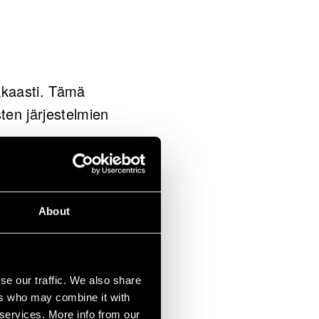
okkaasti. Tämä
sten järjestelmien
listaa monia aloja
tilan seurantaan.
About
an kehittää pieniä,
se our traffic. We also share
ers who may combine it with
 services. More info from our