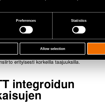
ten komponenttien integroiminen yhdelle sirulle yk
arantaa niin resurssitehokkuutta kuin järjestelmi
skykyäkin.
Preferences
Statistics
niikka parantaa myös kaistanleveyskapasiteettia.
ssä sovelluksissa, kuten tietoliikenteessä ja suuri
ssä.
Allow selection
rustuva signaalinsiirto kuluttaa paljon vähemmän
iirto erityisesti korkeilla taajuuksilla.
TT integroidun
kaisujen