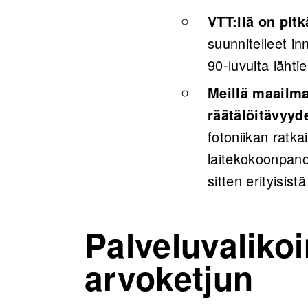
VTT:llä on pit
suunnitelleet in
90-luvulta lähtie
Meillä maailm
räätälöitävyyd
fotoniikan ratka
laitekokoonpanoj
sitten erityisis
Palveluvalik
arvoketjun