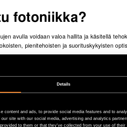
tu fotoniikka?
rujen avulla voidaan valoa hallita ja käsitellä teh
okoisten, pienitehoisten ja suorituskykyisten opti
ka mahdollistaa monenlaisia sovelluksia ja voi mul
tojenkäsittelystä terveydenhuoltoon ja ympäristön 
Details
kan hyötyjä:
enttien ja järjestelmien koon pienentyessä voida
e content and ads, to provide social media features and to analy
 our site with our social media, advertising and analytics partn
eita.
 provided to them or that they’ve collected from your use of their