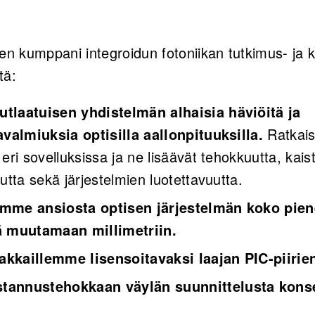
?
 kumppani integroidun fotoniikan tutkimus- ja 
tä:
tlaatuisen yhdistelmän alhaisia häviöitä ja
avalmiuksia optisilla aallonpituuksilla.
Ratkai
eri sovelluksissa ja ne lisäävät tehokkuutta, kais
utta sekä järjestelmien luotettavuutta.
amme ansiosta optisen järjestelmän koko pi
ä muutamaan millimetriin.
kkaillemme lisensoitavaksi laajan PIC-piirien
tannustehokkaan väylän suunnittelusta kons