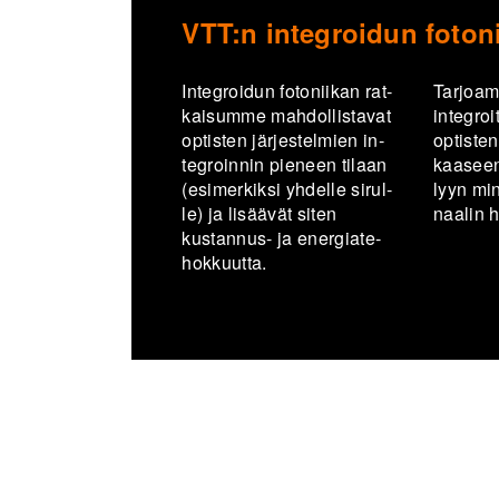
VTT:n integroidun fotoni
In­tegroi­dun fo­to­nii­kan rat­
Tar­joam­
kai­sum­me mah­dol­lis­ta­vat
in­tegroi­t
op­tis­ten jär­jes­tel­mien in­
op­tis­te
tegroin­nin pie­neen ti­laan
kaa­seen 
(esi­mer­kik­si yh­del­le si­rul­
lyyn mi­n
le) ja li­sää­vät siten
naa­lin he
kustannus-​ ja ener­gia­te­
hok­kuut­ta.