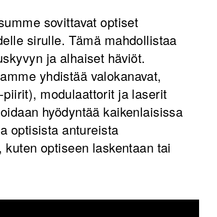
isumme sovittavat optiset
elle sirulle. Tämä mahdollistaa
skyvyn ja alhaiset häviöt.
apamme yhdistää valokanavat,
-piirit), modulaattorit ja laserit
 voidaan hyödyntää kaikenlaisissa
a optisista antureista
, kuten optiseen laskentaan tai