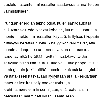
soveltamiseksi on käynnissä useissa maissa, ja
uusiutumattomien mineraalien saatavuus lannoitteiden
sillä on suuri markkinapotentiaali
valmistukseen.
kansainvälisesti.
Puhtaan energian teknologiat, kuten sähköautot ja
Teknologia tarjoaa merkittävää parannusta
akkuvarastot, edellyttävät koboltin, litiumin, kuparin ja
kaivostoiminnan päätöksentekoon tarkemmilla
monien muiden mineraalien käyttöä. Erityisesti kuparin
mineraalipitoisuuksien kaukokartoituksilla ja
riittävyys herättää huolta. Analyytikot varoittavat, että
edistää kaivosteollisuuden kestävyyttä ja
maailmanlaajuinen tarjonta ei vastaa ennustettuja
kannattavuutta.
tarpeita, mikä herättää huolta ilmastotavoitteiden
Tiivistelmä on tekoälyn tekemä ja ihmisen tarkistama.
saavuttamisen kannalta. Puute vaikuttaa geopoliittisiin
strategioihin ja kiinnittää huomiota kaivosteknologioihin.
Vastatakseen kasvavaan kysyntään alalla keskitytään
materiaalien käsittelyinnovaatioihin ja
louhintamenetelmiin sen sijaan, että luotettaisiin
pelkästään malminetsinnän lisäämiseen.