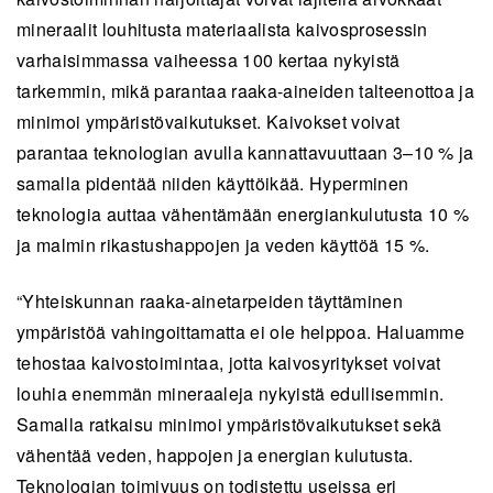
mineraalit louhitusta materiaalista kaivosprosessin
varhaisimmassa vaiheessa 100 kertaa nykyistä
tarkemmin, mikä parantaa raaka-aineiden talteenottoa ja
minimoi ympäristövaikutukset. Kaivokset voivat
parantaa teknologian avulla kannattavuuttaan 3–10 % ja
samalla pidentää niiden käyttöikää. Hyperminen
teknologia auttaa vähentämään energiankulutusta 10 %
ja malmin rikastushappojen ja veden käyttöä 15 %.
“Yhteiskunnan raaka-ainetarpeiden täyttäminen
ympäristöä vahingoittamatta ei ole helppoa. Haluamme
tehostaa kaivostoimintaa, jotta kaivosyritykset voivat
louhia enemmän mineraaleja nykyistä edullisemmin.
Samalla ratkaisu minimoi ympäristövaikutukset sekä
vähentää veden, happojen ja energian kulutusta.
Teknologian toimivuus on todistettu useissa eri