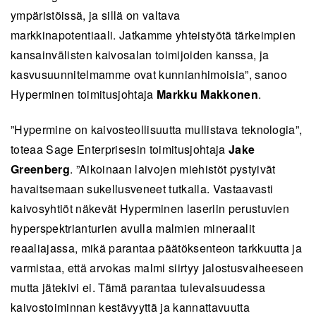
ympäristöissä, ja sillä on valtava
markkinapotentiaali. Jatkamme yhteistyötä tärkeimpien
kansainvälisten kaivosalan toimijoiden kanssa, ja
kasvusuunnitelmamme ovat kunnianhimoisia”, sanoo
Hyperminen toimitusjohtaja
Markku Makkonen
.
”Hypermine on kaivosteollisuutta mullistava teknologia”,
toteaa Sage Enterprisesin toimitusjohtaja
Jake
Greenberg
. ”Aikoinaan laivojen miehistöt pystyivät
havaitsemaan sukellusveneet tutkalla. Vastaavasti
kaivosyhtiöt näkevät Hyperminen laseriin perustuvien
hyperspektrianturien avulla malmien mineraalit
reaaliajassa, mikä parantaa päätöksenteon tarkkuutta ja
varmistaa, että arvokas malmi siirtyy jalostusvaiheeseen
mutta jätekivi ei. Tämä parantaa tulevaisuudessa
kaivostoiminnan kestävyyttä ja kannattavuutta