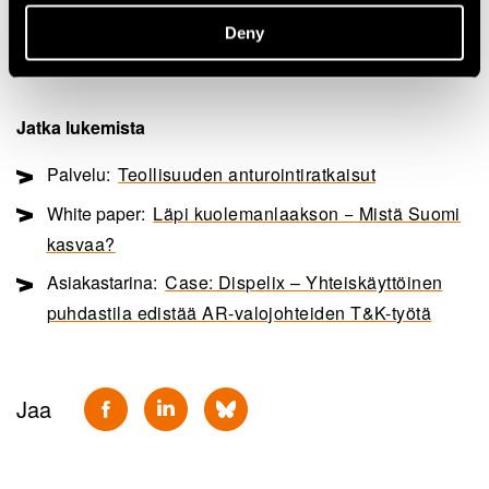
Deny
Jatka lukemista
Palvelu:
Teollisuuden anturointiratkaisut
White paper:
Läpi kuolemanlaakson − Mistä Suomi
kasvaa?
Asiakastarina:
Case: Dispelix – Yhteiskäyttöinen
puhdastila edistää AR-valojohteiden T&K-työtä
Jaa