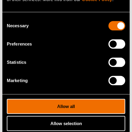
1/7
Consent
Necessary
Selection
Preferences
Statistics
HYPERMINE_Rupasov_Makkonen_Mekhrengin-2.j
Marketing
HYPERMINE_Rupasov_
Makkonen_Mekhrengin-
2.jpg
Allow all
Lataa kuva
Allow selection