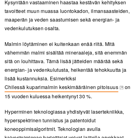
Kysyntään vastaaminen haastaa kestävän kehityksen
tavoitteet muun muassa luontokadon, ilmansaasteiden,
maaperän ja veden saastumisen sekä energian- ja
vedenkulutuksen osalta.
Malmin löytäminen ei kuitenkaan enää riitä. Mitä
vähemmän malmi sisältää mineraaleja, sitä enemmän
sitä on louhittava. Tämä lisää jätteiden määrää sekä
energian- ja vedenkulutusta, heikentää tehokkuutta ja
lisää kustannuksia. Esimerkiksi
Chilessä kuparimalmin keskimääräinen pitoisuus
on
(opens in a new tab)
15 vuoden kuluessa heikentynyt 30 %.
Hyperminen teknologiassa yhdistyvät lasertekniikka,
hyperspektrinen tunnistus ja patentoidut
koneoppimisalgoritmit. Teknologian avulla
kaivostoiminnan harjoittajat voivat lajitella arvokkaat