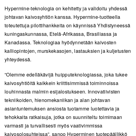
Hypermine-teknologia on kehitetty ja validoitu yhdessä
johtavan kaivosyhtiön kanssa. Hypermine-tuotteella
toteutettuja pilottihankkeita on käynnissä Yhdistyneessä
kuningaskunnassa, Etelä-Afrikassa, Brasiliassa ja
Kanadassa. Teknologiaa hyödynnetään kaivosten
kalliopintojen, murskekasojen, lastauksien ja kuljetusten
yhteydessä.
”Olemme edelläkävijä huipputeknologiassa, joka tukee
kaivosyhtiöitä kaikkein kriittisimmissä toiminnoissa
louhinnasta malmin esijalostukseen. Innovatiivisten
tekniikoiden, hienomekaniikan ja alan johtavan
asiantuntemuksen ansiosta tuotamme luotettavia ja
tehokkaita ratkaisuja, jotka on suunniteltu toimimaan
varmasti ja turvallisesti myös vaativimmissa
kaivosolosuhteissa”, sanoo Hyperminen tuotepäällikkö