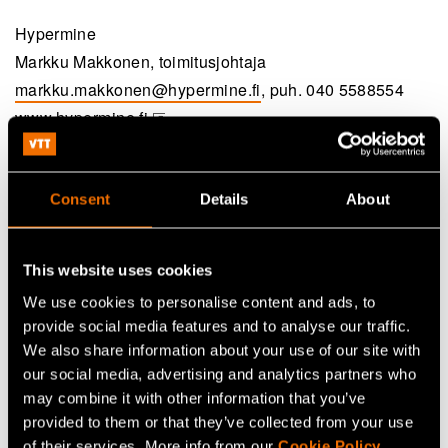
Hypermine
Markku Makkonen, toimitusjohtaja
markku.makkonen@hypermine.fi
, puh. 040 5588554
www.hypermine.fi
(opens in a new tab)
VTT
Kari Rönkä, Vice President
Consent
Details
About
kari.ronka@vtt.fi
, +358407749846
This website uses cookies
We use cookies to personalise content and ads, to
provide social media features and to analyse our traffic.
We also share information about your use of our site with
MEDIA MATERIAL
our social media, advertising and analytics partners who
may combine it with other information that you’ve
provided to them or that they’ve collected from your use
of their services. More info from our
Cookie Policy
.