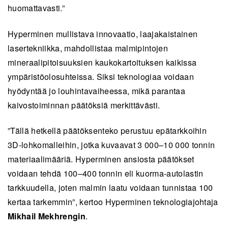
huomattavasti.”
Hyperminen mullistava innovaatio, laajakaistainen
lasertekniikka, mahdollistaa malmipintojen
mineraalipitoisuuksien kaukokartoituksen kaikissa
ympäristöolosuhteissa. Siksi teknologiaa voidaan
hyödyntää jo louhintavaiheessa, mikä parantaa
kaivostoiminnan päätöksiä merkittävästi.
”Tällä hetkellä päätöksenteko perustuu epätarkkoihin
3D-lohkomalleihin, jotka kuvaavat 3 000–10 000 tonnin
materiaalimääriä. Hyperminen ansiosta päätökset
voidaan tehdä 100–400 tonnin eli kuorma-autolastin
tarkkuudella, joten malmin laatu voidaan tunnistaa 100
kertaa tarkemmin”, kertoo Hyperminen teknologiajohtaja
Mikhail Mekhrengin
.