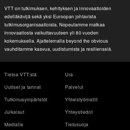
VTT on tutkimuksen, kehityksen ja innovaatioiden
edelläkävijä sekä yksi Euroopan johtavista
tutkimusorganisaatioista. Nopeutamme matkaa
innovaatiosta vaikuttavuuteen yli 80 vuoden
kokemuksella. Ajattelemalla beyond the obvious
vauhditamme kasvua, uudistumista ja resilienssiä.
Tietoa VTT:stä
Ura
Uutiset ja tarinat
Palvelut
Tutkimusympäristöt
Yhteistyömallit
Julkaisut
Yhteystiedot
Medialle
Tietosuoja