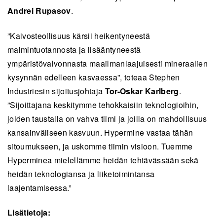
Andrei Rupasov
.
”Kaivosteollisuus kärsii heikentyneestä
malmintuotannosta ja lisääntyneestä
ympäristövalvonnasta maailmanlaajuisesti mineraalien
kysynnän edelleen kasvaessa”, toteaa Stephen
Industriesin sijoitusjohtaja
Tor-Oskar Karlberg
.
”Sijoittajana keskitymme tehokkaisiin teknologioihin,
joiden taustalla on vahva tiimi ja joilla on mahdollisuus
kansainväliseen kasvuun. Hypermine vastaa tähän
sitoumukseen, ja uskomme tiimin visioon. Tuemme
Hyperminea mielellämme heidän tehtävässään sekä
heidän teknologiansa ja liiketoimintansa
laajentamisessa.”
Lisätietoja: