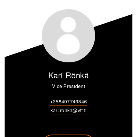
Kari Rönkä
Vice President
+358407749846
kari.ronka@vtt.fi