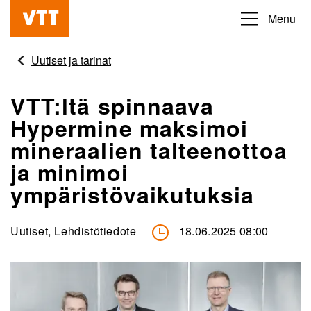
Hyppää
Menu
Beyond
pääsisältöön
the
Uutiset ja tarinat
obvious
VTT:ltä spinnaava
Hypermine maksimoi
mineraalien talteenottoa
ja minimoi
ympäristövaikutuksia
Uutiset, Lehdistötiedote
18.06.2025 08:00