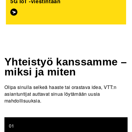
5G IoT -viestintään
Yhteistyö kanssamme –
miksi ja miten
Olipa sinulla selkeä haaste tai orastava idea, VTT:n
asiantuntijat auttavat sinua löytämään uusia
mahdollisuuksia.