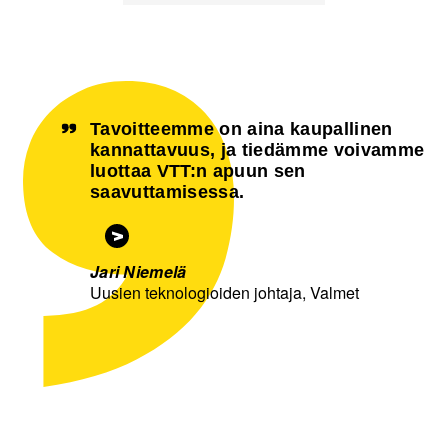
Tavoitteemme on aina kaupallinen
kannattavuus, ja tiedämme voivamme
luottaa VTT:n apuun sen
saavuttamisessa.
Jari Niemelä
Uusien teknologioiden johtaja, Valmet