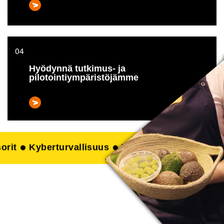
Hyödynnä tutkimus- ja
pilotointiympäristöjämme
t
Elintarviketeknologia
Painettu elektroniikka