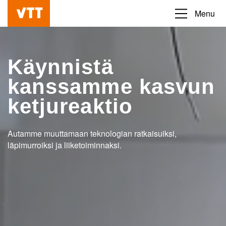
Hyppää
Menu
Beyond
pääsisältöön
the
obvious
Käynnistä
kanssamme kasvun
ketjureaktio
Autamme muuttamaan teknologian ratkaisuiksi,
läpimurroiksi ja liiketoiminnaksi.