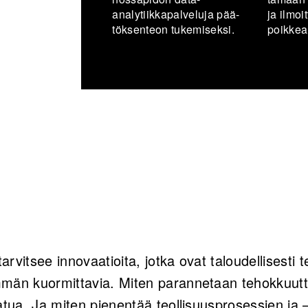
analytiikkapalveluja pää­
ja il­moit­
tök­sen­teon tu­ke­mi­sek­si.
poik­kea­
tarvitsee innovaatioita, jotka ovat taloudellisesti
män kuormittavia. Miten parannetaan tehokkuutta
atua. Ja miten pienentää teollisuusprosessien ja –