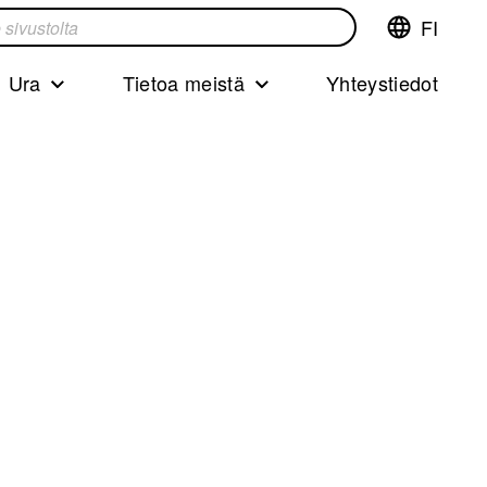
FI
Vaihda
ta
kieltä,nyky
kieliFinnish
Ura
Tietoa meistä
Yhteystiedot