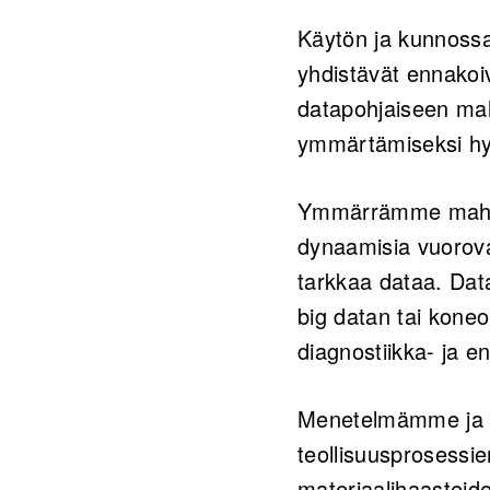
Käytön ja kunnossap
yhdistävät ennakoi
datapohjaiseen mal
ymmärtämiseksi hyö
Ymmärrämme mahdol
dynaamisia vuorova
tarkkaa dataa. Dat
big datan tai koneo
diagnostiikka- ja e
Menetelmämme ja t
teollisuusprosessie
materiaalihaasteide