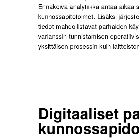
Ennakoiva analytiikka antaa aikaa su
kunnossapitotoimet. Lisäksi järjest
tiedot mahdollistavat parhaiden käy
varianssin tunnistamisen operatiivi
yksittäisen prosessin kuin laitteisto
Digitaaliset p
kunnossapido