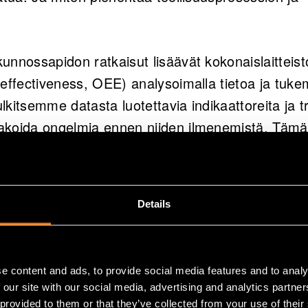
unnossapidon ratkaisut lisäävät kokonaislaitteis
effectiveness, OEE) analysoimalla tietoa ja tuke
kitsemme datasta luotettavia indikaattoreita ja t
akoida ongelmia ennen niiden ilmenemistä. Tämä
oimiin, maksimoi tuottavuutta ja tuotannon laatua.
den, rakenteiden ja materiaalien reaaliaikaisella 
Details
 optimoida tuotteidensa suorituskyvyn ja kokona
elinkaarien ja kiertotalouden tukemisessa.
e content and ads, to provide social media features and to analy
lytiikka
 our site with our social media, advertising and analytics partn
 provided to them or that they’ve collected from your use of their