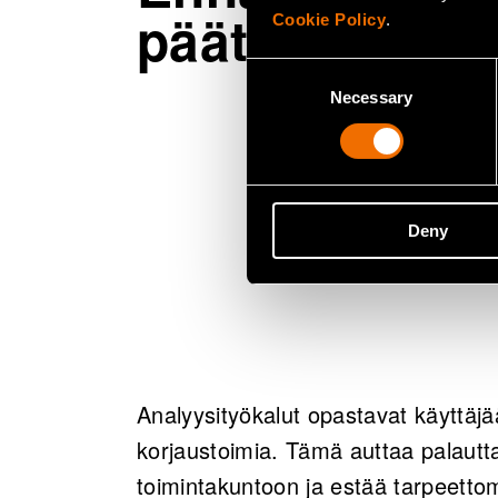
päätöksentek
Cookie Policy
.
Consent
Necessary
Selection
VTT kehittää tiedo
kunnossapidon pää
käyttäjä voi pitää p
välittömästi, jos jä
Deny
puutteellista suori
Analyysityökalut opastavat käyttäj
korjaustoimia. Tämä auttaa palaut
toimintakuntoon ja estää tarpeetto