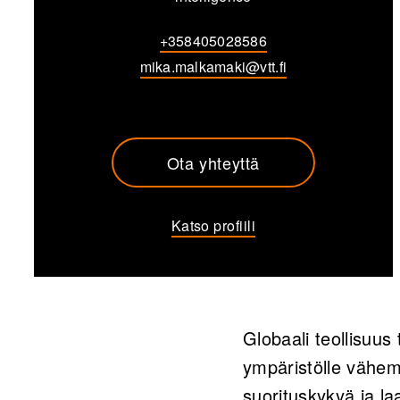
+358405028586
mika.malkamaki@vtt.fi
Ota yhteyttä
Katso profiili
Globaali teollisuus 
ympäristölle vähem
suorituskykyä ja la