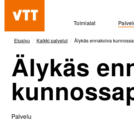
Hyppää
pääsisältöön
Beyond
Toimialat
Palvel
the
obvious
Etusivu
Kaikki palvelut
Älykäs ennakoiva kunnossa
Älykäs en
kunnossap
Palvelu