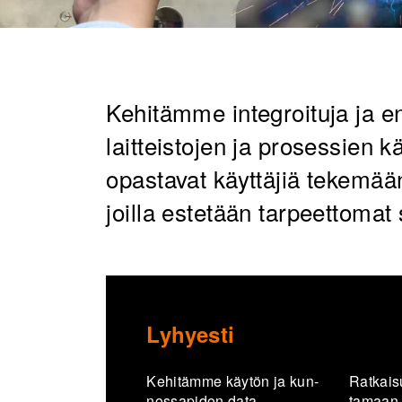
Kehitämme integroituja ja en
laitteistojen ja prosessien 
opastavat käyttäjiä tekemää
joilla estetään tarpeettomat 
Lyhyesti
Ke­hi­täm­me käy­tön ja kun­
Rat­kai­s
nos­sa­pi­don data-​
ta­maan k