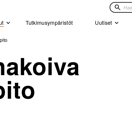
Hae
sivustol
ut
Tutkimusympäristöt
Uutiset
pito
nakoiva
ito