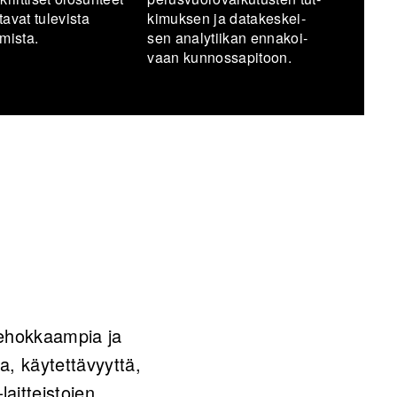
ta­vat tu­le­vis­ta
ki­muk­sen ja da­ta­kes­kei­
mis­ta.
sen ana­ly­tii­kan en­na­koi­
vaan kun­nos­sa­pi­toon.
 tehokkaampia ja
, käytettävyyttä,
laitteistojen