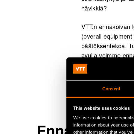
hävikkiä?
VTT:n ennakoivan k
(overall equipment 
päätöksentekoa. Tul
avulla voimme enn
yllättäviin huoltot
Prosessien, laittei
Consent
asiakkaamme voivat
olennaista pitkien 
This website uses cookies
We use cookies to personalis
Ennakoiva ana
information about your use of
other information that you’ve