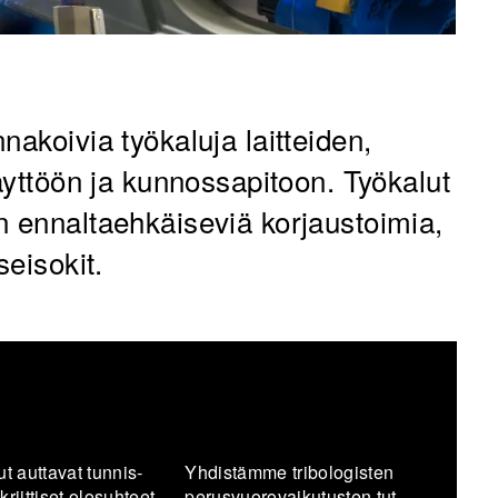
nakoivia työkaluja laitteiden,
käyttöön ja kunnossapitoon. Työkalut
n ennaltaehkäiseviä korjaustoimia,
seisokit.
ut aut­ta­vat tun­nis­
Yh­dis­täm­me tri­bo­lo­gis­ten
riit­ti­set olo­suh­teet
pe­rus­vuo­ro­vai­ku­tus­ten tut­