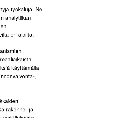
tyjä työkaluja. Ne
n analytiikan
den
lta eri aloilta.
kanismien
eaaliaikaista
ksiä käyttämällä
kunnonvalvonta-,
kkaiden
kä rakenne- ja
 reaktiivisesta