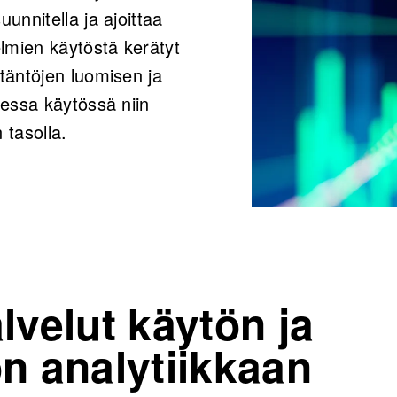
unnitella ja ajoittaa
elmien käytöstä kerätyt
täntöjen luomisen ja
sessa käytössä niin
n tasolla.
alvelut käytön ja
n analytiikkaan