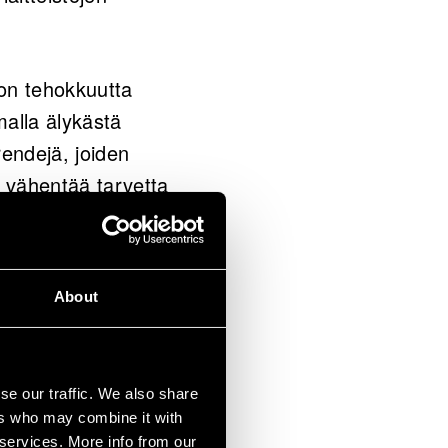
ton tehokkuutta
malla älykästä
rendejä, joiden
 vähentää tarvetta
ymmärtämisellä
About
iskäyttöiän. Se on
se our traffic. We also share
ers who may combine it with
 services. More info from our