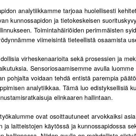
idon analytiikkamme tarjoaa huolellisesti kehitet
van kunnossapidon ja tietokeskeisen suorituskyvy
linnukseen. Toimintahäiriöiden perimmäisten syi
dynnämme viimeisintä tieteellistä osaamista usei
lisia virheskenaarioita sekä prosessien ja me
ikutuksia. Sensoriosaamisemme avulla luomme r
an pohjalta voidaan tehdä entistä parempia päätö
ppimisen analytiikkaa. Tämä luo edistyksellisiä 
nnustamisratkaisuja elinkaaren hallintaan.
yökalumme ovat osoittautuneet arvokkaiksi asia
n ja laitteistojen käytössä ja kunnossapidossa se
n hallinnassa. Niiden avulla on mahdollista siirtyä