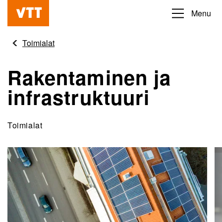
Hyppää
Menu
Beyond
pääsisältöön
the
Toimialat
obvious
Rakentaminen ja
infrastruktuuri
Toimialat