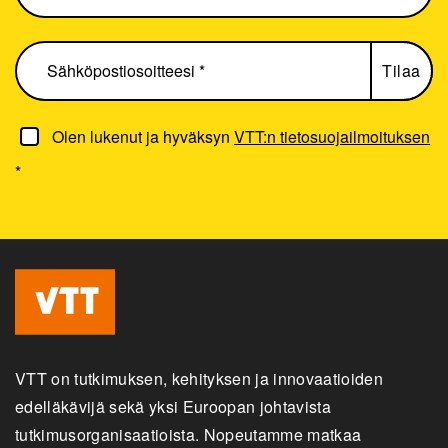
Olen lukenut ja hyväksyn
VTT:n tietosuojailmoituksen
*
VTT on tutkimuksen, kehityksen ja innovaatioiden
edelläkävijä sekä yksi Euroopan johtavista
tutkimusorganisaatioista. Nopeutamme matkaa