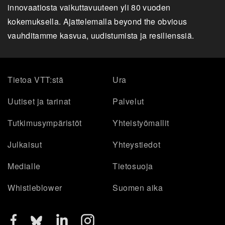
innovaatiosta vaikuttavuuteen yli 80 vuoden
kokemuksella. Ajattelemalla beyond the obvious
vauhditamme kasvua, uudistumista ja resilienssiä.
Tietoa VTT:stä
Ura
Uutiset ja tarinat
Palvelut
Tutkimusympäristöt
Yhteistyömallit
Julkaisut
Yhteystiedot
Medialle
Tietosuoja
Whistleblower
Suomen aika