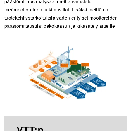
päästömittausanalysaattoreilla varustetut
merimoottoreiden tutkimustilat. Lisäksi meillä on
tuotekehitystarkoituksia varten erityiset moottoreiden
päästömittaustilat pakokaasun jälkikäsittelylaitteille.
VTT:n