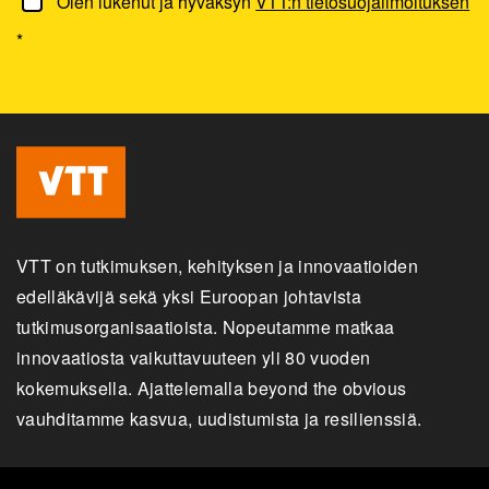
Olen lukenut ja hyväksyn
VTT:n tietosuojailmoituksen
*
VTT on tutkimuksen, kehityksen ja innovaatioiden
edelläkävijä sekä yksi Euroopan johtavista
tutkimusorganisaatioista. Nopeutamme matkaa
innovaatiosta vaikuttavuuteen yli 80 vuoden
kokemuksella. Ajattelemalla beyond the obvious
vauhditamme kasvua, uudistumista ja resilienssiä.