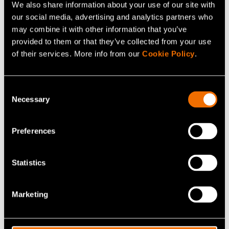
We also share information about your use of our site with
our social media, advertising and analytics partners who
may combine it with other information that you’ve
provided to them or that they’ve collected from your use
of their services. More info from our
Cookie Policy
.
Consent
Liikenne
Necessary
Selection
Liikenteen tutkimustilamme mahdollistavat
Preferences
paremmat ratkaisut ja uudet innovaatiot
tulevaisuuden liikennöinnille.
Statistics
Marketing