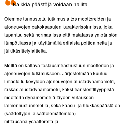
Kaikkia päästöjä voidaan hallita.
Olemme tunnustettu tutkimuslaitos moottoreiden ja
ajoneuvojen pakokaasujen karakterisoinnissa, joka
tapahtuu sekä normaalissa että matalassa ympäristön
lämpötilassa ja käyttämällä erilaisia polttoaineita ja
jälkikäsittelylaitteita.
Meillä on kattava testausinfrastruktuuri moottorien ja
ajoneuvojen tutkimukseen. Järjestelmään kuuluu
ilmastoitu kevyiden ajoneuvojen alustadynamometri,
raskas alustadynamometri, kaksi transienttityyppistä
moottorin dynamometriä täyden virtauksen
laimennustunneleilla, sekä kaasu- ja hiukkaspäästöjen
(säädeltyjen ja säätelemättömien)
mittausanalysaattoreita ja