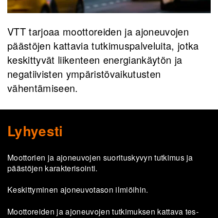
VTT tarjoaa moottoreiden ja ajoneuvojen
päästöjen kattavia tutkimuspalveluita, jotka
keskittyvät liikenteen energiankäytön ja
negatiivisten ympäristövaikutusten
vähentämiseen.
Lyhyesti
Moot­to­rien ja ajo­neu­vo­jen suo­ri­tus­ky­vyn tut­ki­mus ja
pääs­tö­jen ka­rak­te­ri­soin­ti.
Kes­kit­ty­mi­nen ajo­neu­vo­ta­son il­miöi­hin.
Moot­to­rei­den ja ajo­neu­vo­jen tut­ki­muk­sen kat­ta­va tes­