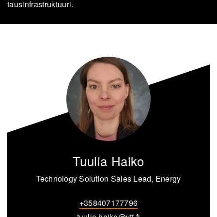
tausin­fra­struk­tuu­ri.
Tuulia Haiko
Technology Solution Sales Lead, Energy
+358407177796
tuulia.haiko@vtt.fi