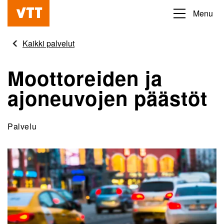
Hyppää
Menu
Beyond
pääsisältöön
the
Kaikki palvelut
obvious
Moottoreiden ja
ajoneuvojen päästöt
Palvelu