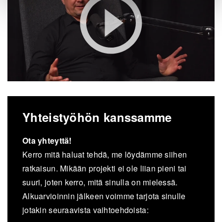
Yhteistyöhön kanssamme
Ota yhteyttä!
Kerro mit
ä haluat tehdä
, me l
ö
ydämme siihen
ratkaisun. Mikään projekti ei ole liian pieni tai
suuri, joten kerro, mitä sinulla on mielessä.
Alkuarvioinnin jälkeen voimme tarjota sinulle
jotakin seuraavista vaihtoehdoista: