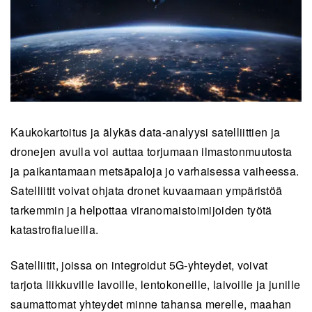
Kaukokartoitus ja ä
lyk
äs data-analyysi satelliittien ja
dronejen avulla voi auttaa torjumaan ilmastonmuutosta
ja paikantamaan metsäpaloja jo varhaisessa vaiheessa.
Satelliitit voivat ohjata dronet kuvaamaan ympäristöä
tarkemmin ja helpottaa viranomaistoimijoiden ty
ö
tä
katastrofialueilla.
Satelliitit, joissa on integroidut 5G-yhteydet, voivat
tarjota liikkuville lavoille, lentokoneille, laivoille ja junille
saumattomat yhteydet minne tahansa merelle, maahan