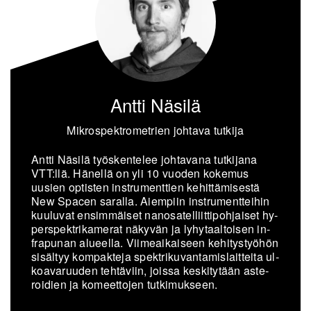
Antti Näsilä
Mikrospektrometrien johtava tutkija
Antti Nä­si­lä työs­ken­te­lee joh­ta­va­na tut­ki­ja­na
VTT:llä. Hä­nel­lä on yli 10 vuo­den ko­ke­mus
uusien op­tis­ten in­stru­ment­tien ke­hit­tä­mi­ses­tä
New Spacen sa­ral­la. Ai­em­piin in­stru­ment­tei­hin
kuu­lu­vat en­sim­mäi­set nan­osa­tel­liit­ti­poh­jai­set hy­
pers­pekt­ri­ka­me­rat nä­ky­vän ja ly­hy­taal­toi­sen in­
fra­pu­nan alu­eel­la. Vii­me­ai­kai­seen ke­hi­tys­työ­hön
si­säl­tyy kom­pak­te­ja spekt­ri­ku­van­ta­mis­lait­tei­ta ul­
koa­va­ruu­den teh­tä­viin, jois­sa kes­ki­ty­tään as­te­
roi­dien ja ko­meet­to­jen tut­ki­muk­seen.