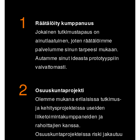
Räätälöity kumppanuus
Jokainen tutkimustapaus on
ainutlaatuinen, joten räätäl
ö
imme
palvelumme sinun tarpeesi mukaan.
Autamme sinut ideasta prototyyppiin
vaivattomasti.
Osuuskuntaprojekti
Olemme mukana erilaisissa tutkimus-
ja kehitysprojekteissa useiden
liiketoimintakumppaneiden ja
rahoittajien kanssa.
Osuuskuntaprojekteissa riski jakautuu