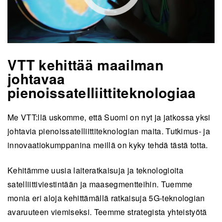
VTT kehittää maailman
johtavaa
pienoissatelliittiteknologiaa
Me VTT:llä uskomme, että Suomi on nyt ja jatkossa yksi
johtavia pienoissatelliittiteknologian maita. Tutkimus- ja
innovaatiokumppanina meillä on kyky tehdä tästä totta.
Kehitämme uusia laiteratkaisuja ja teknologioita
satelliittiviestintään ja maasegmentteihin. Tuemme
monia eri aloja kehittämällä ratkaisuja 5G-teknologian
avaruuteen viemiseksi. Teemme strategista yhteisty
ö
tä