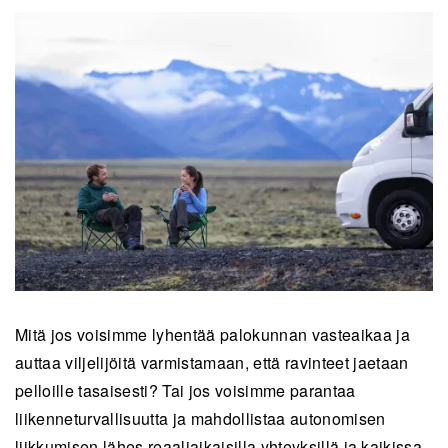
Mit
ä jos voisimme lyhentää palokunnan vasteaikaa ja
auttaa viljelij
ö
itä varmistamaan, että ravinteet jaetaan
pelloille tasaisesti? Tai jos voisimme parantaa
liikenneturvallisuutta ja mahdollistaa autonomisen
liikkumisen lähes reaaliaikaisilla yhteyksillä ja kaikissa