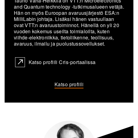
Tauno Vähä-​Heikkilä on VTT:n Mic­roe­lect­ro­nics
and Quan­tum tech­no­lo­gy -​tutkimusalueen ve­tä­jä.
Hän on my
ö
s Eu­roo­pan ava­ruus­jär­jes­tö ESA:n
Mil­li­La­bin joh­ta­ja. Li­säk­si hänen vas­tuul­laan
ovat VTT:n ava­ruus­toi­min­not. Hä
nell
ä on yli 20
vuo­den ko­ke­mus useil­ta toi­mia­loil­ta, kuten
viihde-​elektroniikka, tie­to­lii­ken­ne, teol­li­suus,
ava­ruus, il­mai­lu ja puo­lus­tus­so­vel­luk­set.
Katso profiili Cris-portaalissa
Katso profiili