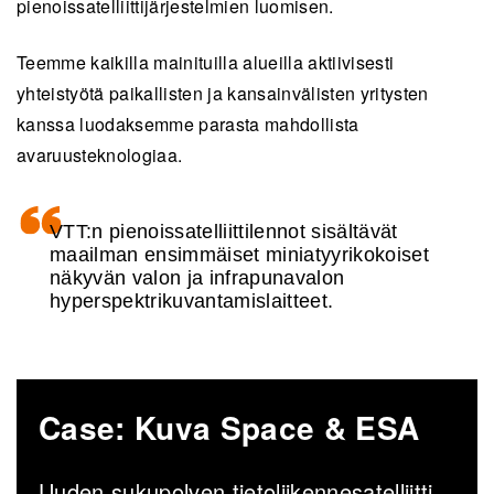
pienoissatelliittijärjestelmien luomisen.
Teemme kaikilla mainituilla alueilla aktiivisesti
yhteisty
ö
tä paikallisten ja kansainvälisten yritysten
kanssa luodaksemme parasta mahdollista
avaruusteknologiaa.
VTT:n pienoissatelliittilennot sisältävät
maailman ensimmäiset miniatyyrikokoiset
näkyvän valon ja infrapunavalon
hyperspektrikuvantamislaitteet.
Case: Kuva Space & ESA
Uuden sukupolven tietoliikennesatelliitti