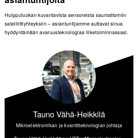
Huippuluokan kuvantavista sensoreista saumattomiin
satelliittiyhteyksiin – asiantuntijamme auttavat sinua
hy
ö
dyntämään avaruusteknologiaa liiketoiminnassasi.
Tauno Vähä-Heikkilä
Mikroelektroniikan ja kvanttiteknologian johtaja