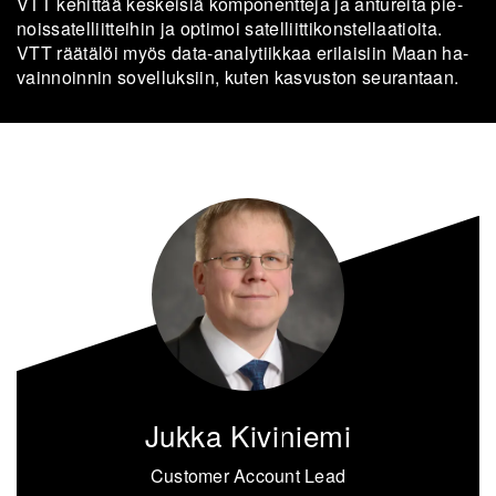
VTT ke­hit­tää kes­kei­siä kom­po­nent­te­ja ja an­tu­rei­ta pie­
nois­sa­tel­liit­tei­hin ja op­ti­moi sa­tel­liit­ti­kons­tel­laa­tioi­ta.
VTT rää­täl
ö
i myös data-​analytiikkaa eri­lai­siin Maan ha­
vain­noin­nin so­vel­luk­siin, kuten kas­vus­ton seu­ran­taan.
Jukka Kiviniemi
Customer Account Lead