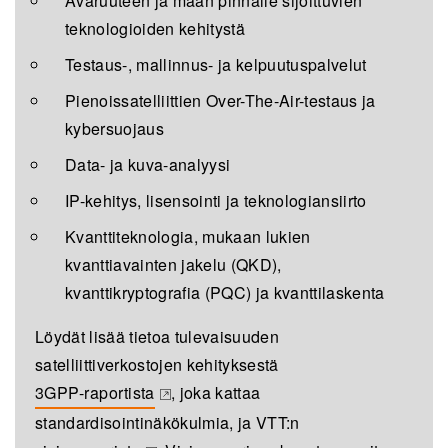
Avaruuteen ja maan pinnalle sijoittuvien
teknologioiden kehitystä
Testaus-, mallinnus- ja kelpuutuspalvelut
Pienoissatelliittien Over-The-Air-testaus ja
kybersuojaus
Data- ja kuva-analyysi
IP-kehitys, lisensointi ja teknologiansiirto
Kvanttiteknologia, mukaan lukien
kvanttiavainten jakelu (QKD),
kvanttikryptografia (PQC) ja kvanttilaskenta
L
ö
ydät lisää tietoa tulevaisuuden
satelliittiverkostojen kehityksestä
3GPP-raportista
, joka kattaa
(opens in a new tab)
standardisointinäk
ö
kulmia, ja VTT:n