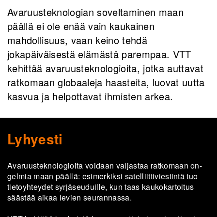
Avaruusteknologian soveltaminen maan
päällä ei ole enää vain kaukainen
mahdollisuus, vaan keino tehdä
jokapäiväisestä elämästä parempaa. VTT
kehittää avaruusteknologioita, jotka auttavat
ratkomaan globaaleja haasteita, luovat uutta
kasvua ja helpottavat ihmisten arkea.
Lyhyesti
Ava­ruus­tek­no­lo­gioi­ta voi­daan val­jas­taa rat­ko­maan on­
gel­mia maan pääl­lä: esi­mer­kik­si sa­tel­liit­ti­vies­tin­tä tuo
tie­to­yh­tey­det syr­jä­seu­duil­le, kun taas kau­ko­kar­toi­tus
sääs­tää aikaa le­vien seu­ran­nas­sa.