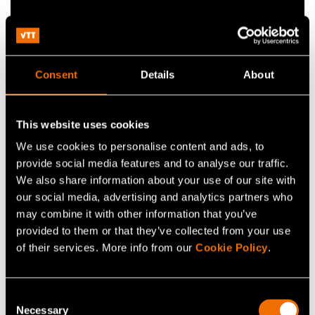
Esimerkkejä
Consent
Details
About
avaruusteknologian
innovaatioistamme
This website uses cookies
VTT on edelläkävijä pienoissatelliittihankkeissa, mistä
We use cookies to personalise content and ads, to
provide social media features and to analyse our traffic.
esimerkkeinä ovat maailman ensimmäiset
We also share information about your use of our site with
pienoiskokoiset näkyvän valon ja infrapunavalon
our social media, advertising and analytics partners who
hyperspektrikuvantamislaitteet sekä maailman
may combine it with other information that you’ve
korkeimmilla taajuuksilla toimivat avaruusradiot ja -
provided to them or that they’ve collected from your use
antennit.
of their services. More info from our
Cookie Policy
.
VTT:n alla toimii MilliLab, ESA:n ulkoinen
Consent
millimetriaaltoteknologialaboratorio. Se tukee 5G-
Necessary
Selection