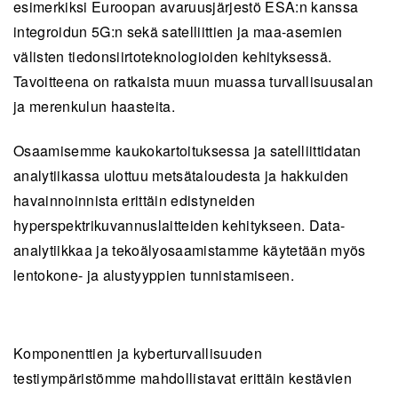
esimerkiksi Euroopan avaruusjärjestö ESA:n kanssa
integroidun 5G:n sekä satelliittien ja maa-asemien
välisten tiedonsiirtoteknologioiden kehityksessä.
Tavoitteena on ratkaista muun muassa turvallisuusalan
ja merenkulun haasteita.
Osaamisemme kaukokartoituksessa ja satelliittidatan
analytiikassa ulottuu metsätaloudesta ja hakkuiden
havainnoinnista erittäin edistyneiden
hyperspektrikuvannuslaitteiden kehitykseen. Data-
analytiikkaa ja tekoälyosaamistamme käytetään my
ö
s
lentokone- ja alustyyppien tunnistamiseen.
Komponenttien ja kyberturvallisuuden
testiympärist
ö
mme mahdollistavat erittäin kestävien