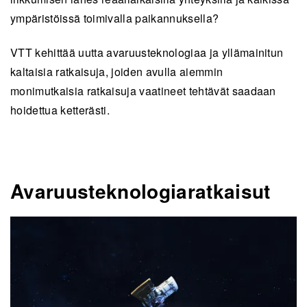
ympärist
ö
issä toimivalla paikannuksella?
VTT kehittää uutta avaruusteknologiaa ja yllämainitun
kaltaisia ratkaisuja, joiden avulla aiemmin
monimutkaisia ratkaisuja vaatineet tehtävät saadaan
hoidettua ketterästi.
Avaruusteknologiaratkaisut