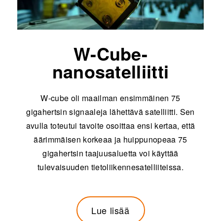
W-Cube-
nanosatelliitti
W-cube oli maailman ensimmäinen 75
gigahertsin signaaleja lä
hett
ävä satelliitti. Sen
avulla toteutui tavoite osoittaa ensi kertaa, että
äärimmäisen korkeaa ja huippunopeaa 75
gigahertsin taajuusaluetta voi käyttää
tulevaisuuden tietoliikennesatelliiteissa.
Lue lisää