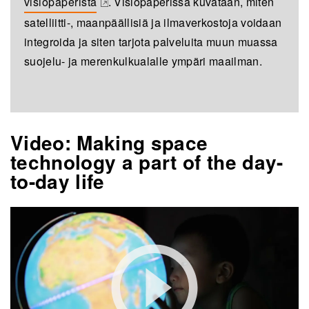
visiopaperista
. Visiopaperissa kuvataan, miten
(opens in a new tab)
satelliitti-, maanpäällisiä ja ilmaverkostoja voidaan
integroida ja siten tarjota palveluita muun muassa
suojelu- ja merenkulkualalle ympäri maailman.
Video: Making space
technology a part of the day-
to-day life