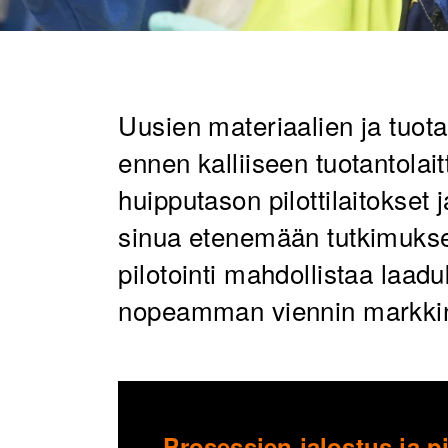
Uusien materiaalien ja tuota
ennen kalliiseen tuotantolai
huipputason pilottilaitokset 
sinua etenemään tutkimukse
pilotointi mahdollistaa laad
nopeamman viennin markkin
Prosessien jalostus ja pi