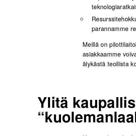
teknologiaratka
Resurssitehokku
parannamme re
Meillä on pilottilai
asiakkaamme voivat
älykästä teollista 
Ylitä kaupalli
“kuolemanlaa