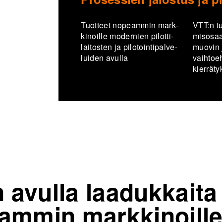
Tuot­teet no­peam­min mark­
VTT:n tut
ki­noil­le mo­der­nien pi­lot­ti­
mis­osaa­
lai­tos­ten ja pi­lo­toin­ti­pal­ve­
muo­vin j
lui­den avul­la
vaih­toeh
kier­rä­t
en avulla laadukkaita
eammin markkinoill