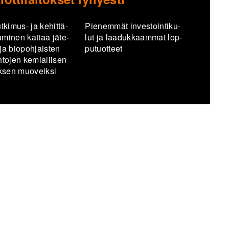
kimus-​ ja ke­hit­tä­
Pie­nem­mät in­ves­toin­ti­ku­
mi­nen kat­taa jä­te­
lut ja laa­duk­kaam­mat lop­
a bio­poh­jais­ten
pu­tuot­teet
­to­jen ke­mial­li­sen
yk­sen muo­veik­si
e