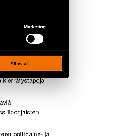
ppututkijoiden
Marketing
Allow all
apoja kierrättää
 kierrätystapoja
äviä
siilipohjaisten
teen polttoaine- ja