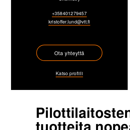
+358401279457
kristoffer.lund@vtt.fi
Ota yhteyttä
Katso profiili
Pilottilaitost
tuotteita nop