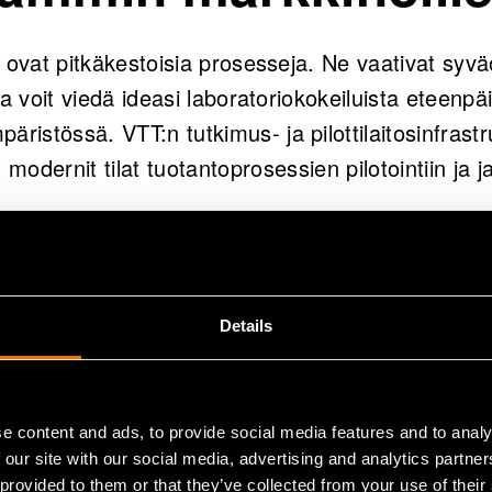
tus ovat pitkäkestoisia prosesseja. Ne vaativat sy
issa voit viedä ideasi laboratoriokokeiluista eteenpäi
äristössä. VTT:n tutkimus- ja pilottilaitosinfrastr
t modernit tilat tuotantoprosessien pilotointiin ja 
säksi laaja asiantuntijajoukkomme tukee asiakkai
en joka askeleella. Räätälöimme kaikki projekti
iden mukaan. Sopiva yhdistelmä laitteistoa ja asian
Details
tointivaihe etenee sujuvasti.
lvelut ja
e content and ads, to provide social media features and to analy
 our site with our social media, advertising and analytics partn
 provided to them or that they’ve collected from your use of their