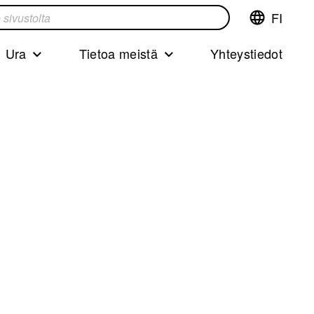
FI
Vaihda
ta
kieltä,nyky
kieliFinnish
Ura
Tietoa meistä
Yhteystiedot