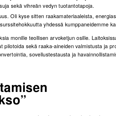
isuja sekä vihreän vedyn tuotantotapoja.
us. Oli kyse sitten raakamateriaaleista, energias
surssitehokkuutta yhdessä kumppaneidemme ka
toksia monille teollisen arvoketjun osille. Laitoks
 pilotoida sekä raaka-aineiden valmistusta ja pro
konvertointia, sovellustestausta ja havainnollistam
stamisen
kso”