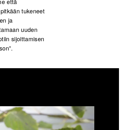
me että
 pitkään tukeneet
en ja
listamaan uuden
tiin sijoittamisen
kson”.