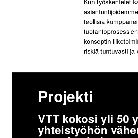
Kun työskentelet k
asiantuntijoidemme
teollisia kumppane
tuotantoprosessien 
konseptin liiketoimi
riskiä tuntuvasti j
Projekti
VTT kokosi yli 50 y
yhteistyöhön väh