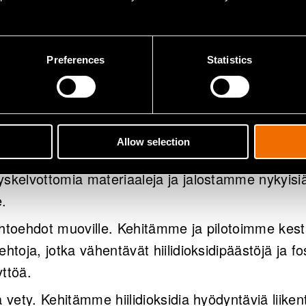
siantuntijapalvelut
ät hyötymään tasokkaiden pilottilaitosten ja hui
Preferences
Statistics
nutlaatuisesta yhdistelmästä.
 kuuluu muun muassa:
Allow selection
mikaalien ja jätteen kierrätys. Löydämme uusia t
yskelvottomia materiaaleja ja jalostamme nykyisiä
e.
ihtoehdot muoville. Kehitämme ja pilotoimme kest
ehtoja, jotka vähentävät hiilidioksidipäästöjä ja fos
yttöä.
a vety. Kehitämme hiilidioksidia hyödyntäviä liiken