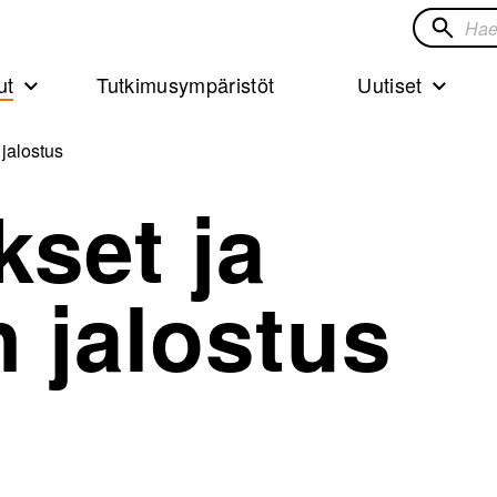
Hae
sivustol
ut
Tutkimusympäristöt
Uutiset
 jalostus
okset ja
 jalostus