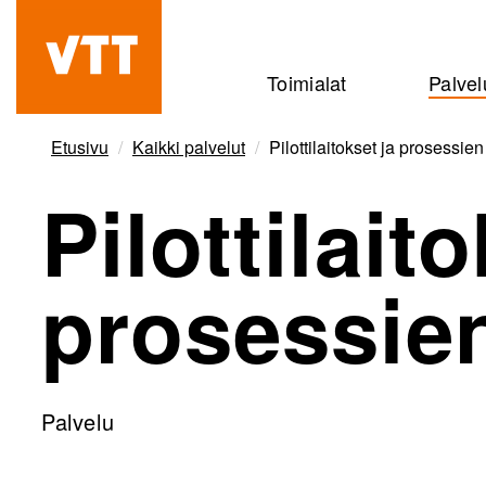
Hyppää
pääsisältöön
Beyond
Toimialat
Palvel
the
obvious
Etusivu
Kaikki palvelut
Pilottilaitokset ja prosessien
Pilottilait
prosessien
Palvelu