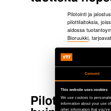
Pilotointi ja jalos
pilottilaitoksia, jo
aidossa tuotantoymp
Bioruukki
, tarjoava
Infrastruktuurin li
kehittämisprosessi
yksilöllisten tarpe
Consent
varmistaa, että pilo
This website uses cookies
Pilottilaitospa
We use cookies to personalis
information about your use of
other information that you’ve