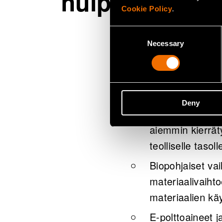
huipputason a
Cookie Policy
.
Consent
Asiakkaamme pääsev
Necessary
Selection
asiantuntijuuden ai
Osaamisaloihimme
Deny
Muovien, akkuke
aiemmin kierrät
teolliselle tasoll
Biopohjaiset va
materiaalivaihto
materiaalien kä
E-polttoaineet j