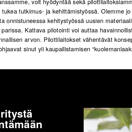
anssamme, voit hyödyntää sekä pilottilaitoksiam
 tukea tutkimus- ja kehittämistyössä. Olemme jo
ita onnistuneessa kehitystyössä uusien materiaali
parissa. Kattava pilotointi voi auttaa havainnol
nnallisen arvon. Pilottilaitokset vähentävät konsep
a ohjaavat sinut yli kaupallistamisen “kuolemanlaa
ritystä
entämään