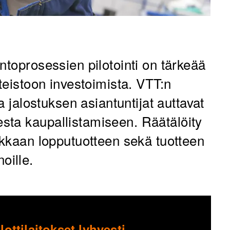
ntoprosessien pilotointi on tärkeää
tteistoon investoimista. VTT:n
ja jalostuksen asiantuntijat auttavat
sta kaupallistamiseen. Räätälöity
ukkaan lopputuotteen sekä tuotteen
oille.
lottilaitokset lyhyesti