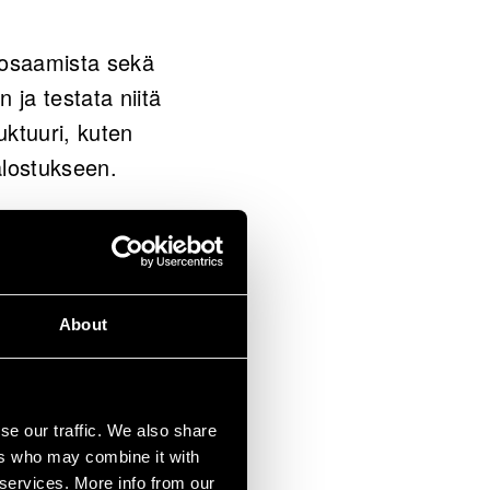
väosaamista sekä
n ja testata niitä
uktuuri, kuten
jalostukseen.
tamme tutkimus- ja
mme asiakkaan
tuntijuutta
About
se our traffic. We also share
ers who may combine it with
 services. More info from our