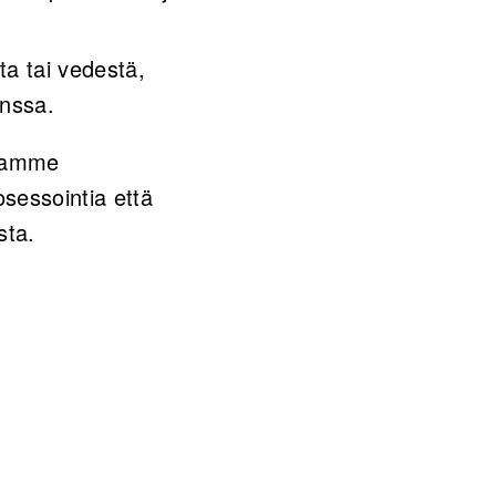
ta tai vedestä,
nssa.
issamme
sessointia että
ista.