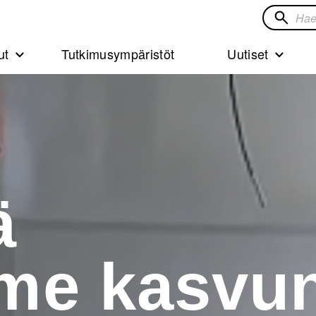
Hae
sivustol
ut
Tutkimusympäristöt
Uutiset
ä
me kasvu