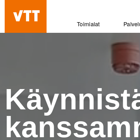
Hyppää
pääsisältöön
Beyond
Toimialat
Palvel
the
obvious
Käynnist
kanssam