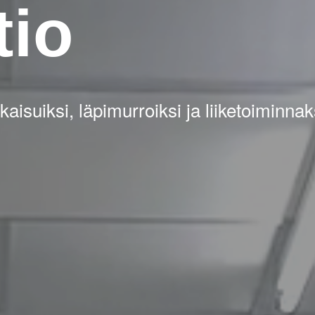
tio
suiksi, läpimurroiksi ja liiketoiminnak