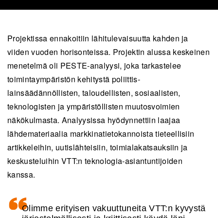
Projektissa ennakoitiin lähitulevaisuutta kahden ja
viiden vuoden horisonteissa. Projektin alussa keskeinen
menetelmä oli PESTE-analyysi, joka tarkastelee
toimintaympäristön kehitystä poliittis-
lainsäädännöllisten, taloudellisten, sosiaalisten,
teknologisten ja ympäristöllisten muutosvoimien
näkökulmasta. Analyysissa hyödynnettiin laajaa
lähdemateriaalia markkinatietokannoista tieteellisiin
artikkeleihin, uutislähteisiin, toimialakatsauksiin ja
keskusteluihin VTT:n teknologia-asiantuntijoiden
kanssa.
Olimme erityisen vakuuttuneita VTT:n kyvystä