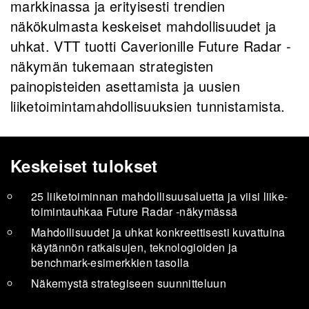
markkinassa ja erityisesti trendien
näkökulmasta keskeiset mahdollisuudet ja
uhkat. VTT tuotti Caverionille Future Radar -
näkymän tukemaan strategisten
painopisteiden asettamista ja uusien
liiketoimintamahdollisuuksien tunnistamista.
Kes­kei­set tu­lok­set
25 lii­ke­toi­min­nan mah­dol­li­suusa­luet­ta ja viisi lii­ke­
toi­min­tauh­kaa Fu­tu­re Radar -​näkymässä
Mah­dol­li­suu­det ja uhkat kon­kreet­ti­ses­ti ku­vat­tui­na
käy­tän­nön rat­kai­su­jen, tek­no­lo­gioi­den ja
benchmark-​esimerkkien ta­sol­la
Nä­ke­mys­tä stra­te­gi­seen suun­nit­te­luun