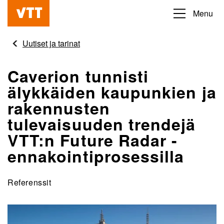
Hyppää
Menu
Beyond
pääsisältöön
the
Uutiset ja tarinat
obvious
Caverion tunnisti
älykkäiden kaupunkien ja
rakennusten
tulevaisuuden trendejä
VTT:n Future Radar -
ennakointiprosessilla
Referenssit