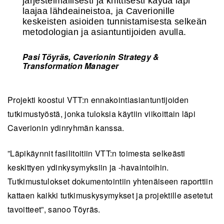
järjestelmällisesti ja kriittisesti käydä läpi
laajaa lähdeaineistoa, ja Caverionille
keskeisten asioiden tunnistamisesta selkeän
metodologian ja asiantuntijoiden avulla.
Pasi Töyräs, Caverionin Strategy &
Transformation Manager
Projekti koostui VTT:n ennakointiasiantuntijoiden
tutkimustyöstä, jonka tuloksia käytiin viikoittain läpi
Caverionin ydinryhmän kanssa.
”Läpikäynnit fasilitoitiin VTT:n toimesta selkeästi
keskittyen ydinkysymyksiin ja -havaintoihin.
Tutkimustulokset dokumentointiin yhtenäiseen raporttiin
kattaen kaikki tutkimuskysymykset ja projektille asetetut
tavoitteet”, sanoo Töyräs.