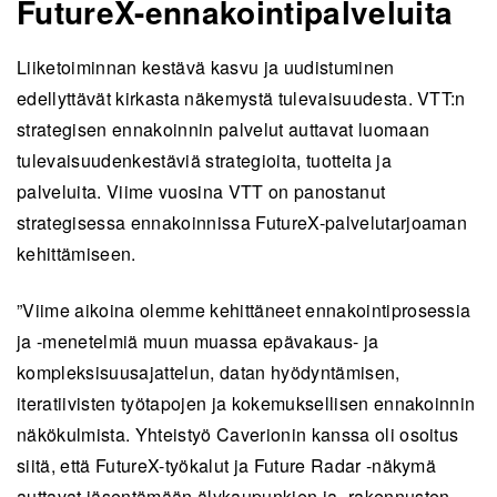
FutureX-ennakointipalveluita
Liiketoiminnan kestävä kasvu ja uudistuminen
edellyttävät kirkasta näkemystä tulevaisuudesta. VTT:n
strategisen ennakoinnin palvelut auttavat luomaan
tulevaisuudenkestäviä strategioita, tuotteita ja
palveluita. Viime vuosina VTT on panostanut
strategisessa ennakoinnissa FutureX-palvelutarjoaman
kehittämiseen.
”Viime aikoina olemme kehittäneet ennakointiprosessia
ja -menetelmiä muun muassa epävakaus- ja
kompleksisuusajattelun, datan hyödyntämisen,
iteratiivisten työtapojen ja kokemuksellisen ennakoinnin
näkökulmista. Yhteistyö Caverionin kanssa oli osoitus
siitä, että FutureX-työkalut ja Future Radar -näkymä
auttavat jäsentämään älykaupunkien ja -rakennusten