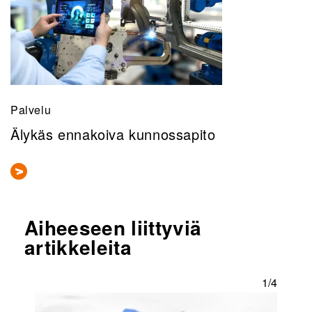
Palvelu
Älykäs ennakoiva kunnossapito
Aiheeseen liittyviä
artikkeleita
0/4
1/4