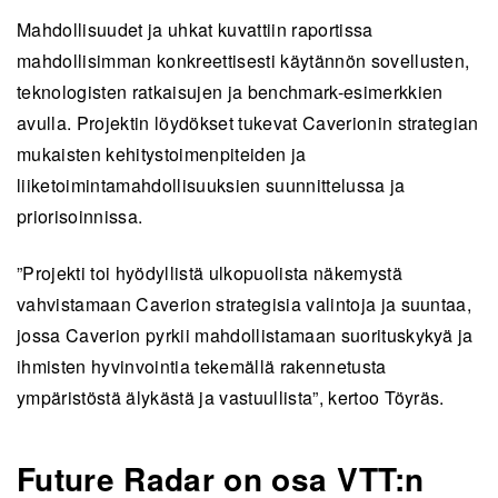
Mahdollisuudet ja uhkat kuvattiin raportissa
mahdollisimman konkreettisesti käytännön sovellusten,
teknologisten ratkaisujen ja benchmark-esimerkkien
avulla. Projektin löydökset tukevat Caverionin strategian
mukaisten kehitystoimenpiteiden ja
liiketoimintamahdollisuuksien suunnittelussa ja
priorisoinnissa.
”Projekti toi hyödyllistä ulkopuolista näkemystä
vahvistamaan Caverion strategisia valintoja ja suuntaa,
jossa Caverion pyrkii mahdollistamaan suorituskykyä ja
ihmisten hyvinvointia tekemällä rakennetusta
ympäristöstä älykästä ja vastuullista”, kertoo Töyräs.
Future Radar on osa VTT:n