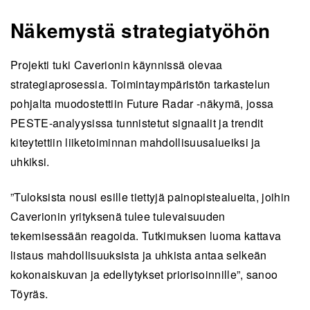
Näkemystä strategiatyöhön
Projekti tuki Caverionin käynnissä olevaa
strategiaprosessia. Toimintaympäristön tarkastelun
pohjalta muodostettiin Future Radar -näkymä, jossa
PESTE-analyysissa tunnistetut signaalit ja trendit
kiteytettiin liiketoiminnan mahdollisuusalueiksi ja
uhkiksi.
”Tuloksista nousi esille tiettyjä painopistealueita, joihin
Caverionin yrityksenä tulee tulevaisuuden
tekemisessään reagoida. Tutkimuksen luoma kattava
listaus mahdollisuuksista ja uhkista antaa selkeän
kokonaiskuvan ja edellytykset priorisoinnille”, sanoo
Töyräs.