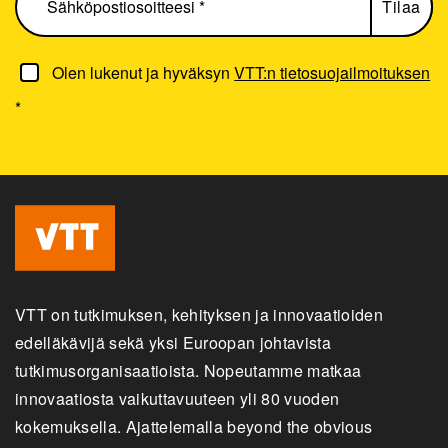
Olen lukenut ja hyväksyn
VTT:n tietosuojailmoituksen
*
VTT on tutkimuksen, kehityksen ja innovaatioiden
edelläkävijä sekä yksi Euroopan johtavista
tutkimusorganisaatioista. Nopeutamme matkaa
innovaatiosta vaikuttavuuteen yli 80 vuoden
kokemuksella. Ajattelemalla beyond the obvious