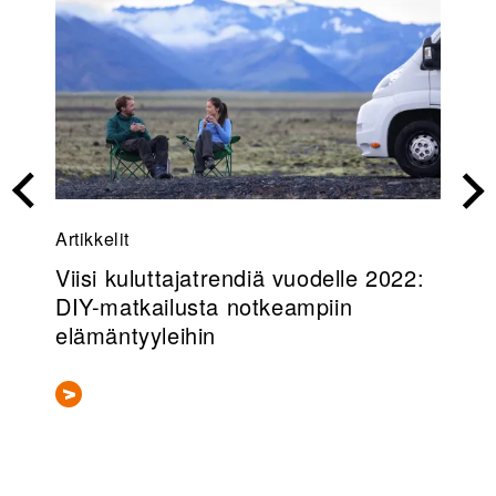
Artikkelit
Re
aa
Viisi kuluttajatrendiä vuodelle 2022:
En
DIY-matkailusta notkeampiin
Ve
elämäntyyleihin
tu