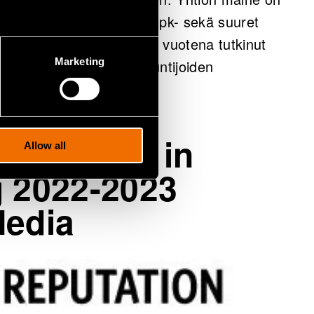
sryhmät ovat suuri yleisö, pk- sekä suuret
media. VTT on myös kahtena vuotena tutkinut
Marketing
a teknologia-alan asiantuntijoiden
reputation in
Allow all
g 2022-2023
Media