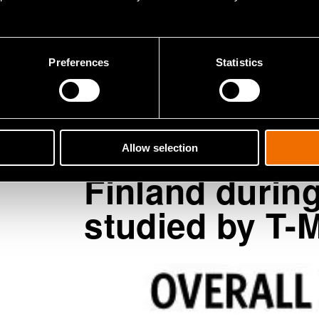
parantunut tasaisesti. Tutkitut sido
yritykset, poliittiset päättäjät ja 
Preferences
Statistics
mainettaan omien työntekijöidensä j
keskuudessa.
VTT's overall 
Allow selection
Finland durin
studied by T-