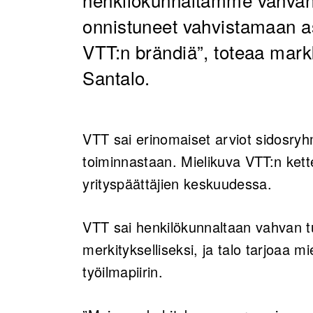
onnistuneet vahvistamaan 
VTT:n brändiä”, toteaa markki
Santalo.
VTT sai erinomaiset arviot sidosryhm
toiminnastaan. Mielikuva VTT:n kett
yrityspäättäjien keskuudessa.
VTT sai henkilökunnaltaan vahvan tu
merkitykselliseksi, ja talo tarjoaa m
työilmapiirin.