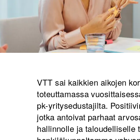
VTT sai kaikkien aikojen 
toteuttamassa vuosittaise
pk-yritysedustajilta. Positiiv
jotka antoivat parhaat arvos
hallinnolle ja taloudellisel
henkilökunnaltamme vahvan