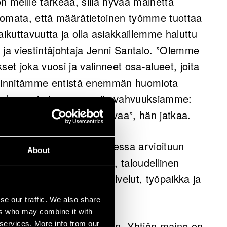
 meille tärkeää, sillä hyvää mainetta
uomata, että määrätietoinen työmme tuottaa
kuttavuutta ja olla asiakkaillemme haluttu
 ja viestintäjohtaja Jenni Santalo. ”Olemme
set joka vuosi ja valinneet osa-alueet, joita
iinnitämme entistä enemmän huomiota
mukseen ja tuomme esiin vahvuuksiamme:
uutta ja työnantajamielikuvaa”, hän jatkaa.
ne&Luottamus-tutkimuksessa arvioituun
About
a osa-alueilla: hallinto, taloudellinen
rovaikutus, tuotteet & palvelut, työpaikka ja
se our traffic. We also share
ers who may combine it with
stä vuodesta 2014 lähtien. Yhtiön maine on
 services. More info from our