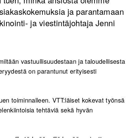
asiakaskokemuksia ja parantamaan
nointi- ja viestintäjohtaja Jenni
iltään vastuullisuudestaan ja taloudellisesta
eryydestä on parantunut erityisesti
en toiminnalleen. VTT:läiset kokevat työnsä
ielenkiintoisia tehtäviä sekä hyvän