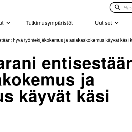
Hae
sivustol
ut
Tutkimusympäristöt
Uutiset
stään: hyvä työntekijäkokemus ja asiakaskokemus käyvät käsi
rani entisestää
äkokemus ja
s käyvät käsi