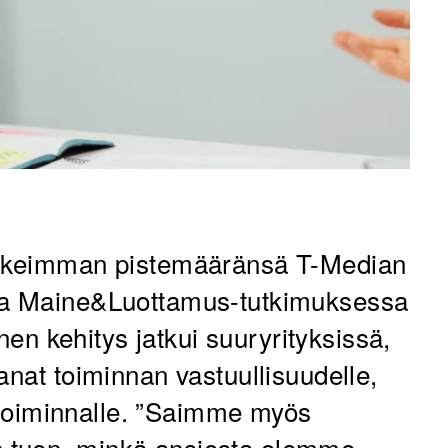
korkeimman pistemääränsä T-Median
ssa Maine&Luottamus-tutkimuksessa
inen kehitys jatkui suuryrityksissä,
anat toiminnan vastuullisuudelle,
le toiminnalle. ”Saimme myös
 tuen, minkä ansiosta olemme