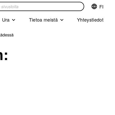
FI
Vaihda
ta
kieltä,nyky
kieliFinnish
Ura
Tietoa meistä
Yhteystiedot
 kädessä
n: