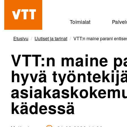
Hyppää
pääsisältöön
Beyond
Toimialat
Palvel
the
obvious
Etusivu
Uutiset ja tarinat
VTT:n maine parani entise
VTT:n maine pa
hyvä työntekij
asiakaskokemu
kädessä