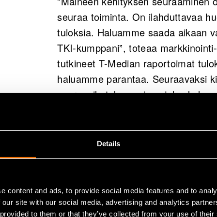
”Maineen kehityksen seuraaminen on
seuraa toiminta. On ilahduttavaa h
tuloksia. Haluamme saada aikaan vai
TKI-kumppani”, toteaa markkinointi-
tutkineet T-Median raportoimat tulok
haluamme parantaa. Seuraavaksi k
vuorovaikutukseen ja asiakaskoke
laadukkaita innovaatiota, vastuullis
T-Median vuosittain tekemässä Mai
Details
vuosina 2022–2023 toiminnan seuraavi
toiminta, johtaminen, innovointi, vuo
vastuullisuus.
e content and ads, to provide social media features and to analy
 our site with our social media, advertising and analytics partn
VTT on seurannut maineensa kehity
 provided to them or that they’ve collected from your use of their