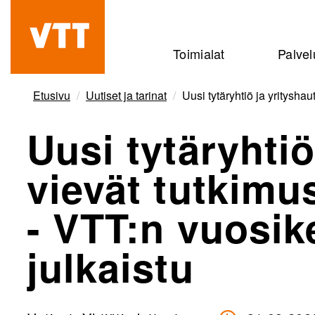
Hyppää
pääsisältöön
Beyond
Toimialat
Palvel
the
obvious
Etusivu
Uutiset ja tarinat
Uusi tytäryhtiö ja yritysha
Uusi tytäryhti
vievät tutkimus
- VTT:n vuosi
julkaistu