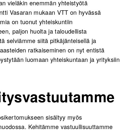
an vieläkin enemmän yhteistyötä
ntti Vasaran mukaan VTT on hyvässä
ia on tuonut yhteiskuntiin
, paljon huolta ja taloudellista
tä selviämme siitä pitkäjänteisellä ja
haasteiden ratkaiseminen on nyt entistä
pystytään luomaan yhteiskuntaan ja yrityksiin
itysvastuutamme
osikertomukseen sisältyy myös
n muodossa. Kehitämme vastuullisuuttamme