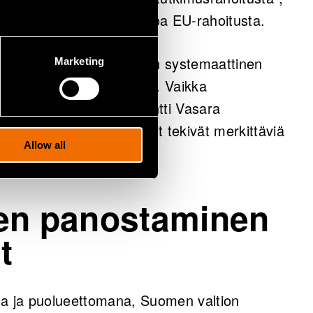
uonna 39,4 miljoonaa euroa EU-rahoitusta.
desta 2018. Taustalla on systemaattinen
Marketing
iakastyön kehittämiseen. Vaikka
 joitakin projekteja, Antti Vasara
een panostavat start-upit tekivät merkittäviä
Allow all
een panostaminen
t
na ja puolueettomana, Suomen valtion