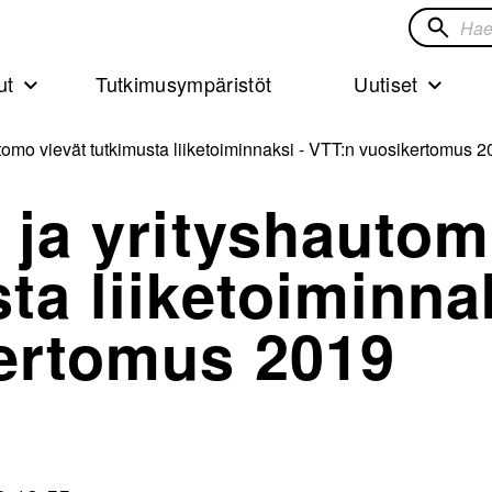
Hae
sivustol
ut
Tutkimusympäristöt
Uutiset
utomo vievät tutkimusta liiketoiminnaksi - VTT:n vuosikertomus 2
ö ja yrityshauto
ta liiketoiminna
kertomus 2019