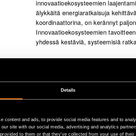
innovaatioekosysteemien laajentami
älykkäitä energiaratkaisuja kehittä
koordinaattorina, on kerännyt paljo
Innovaatioekosysteemien tavoitteena 
yhdessä kestäviä, systeemisiä ratkais
Kilpailu tutk
kiristyy yhä
Details
Kaikkiin VTT:n rahoitusmuotoihin ko
”Taloudellisissa tavoitteissa liikui
e content and ads, to provide social media features and to analy
tavoitetasosta. Vaikka kansainvälisen
 our site with our social media, advertising and analytics partn
onnistuimme kuitenkin kotiuttamaan
 provided to them or that they’ve collected from your use of their