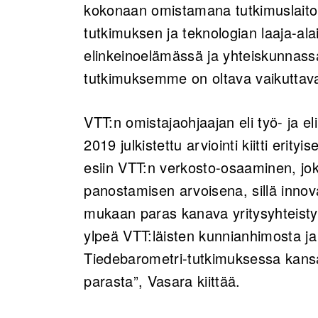
kokonaan omistamana tutkimuslaito
tutkimuksen ja teknologian laaja-al
elinkeinoelämässä ja yhteiskunnass
tutkimuksemme on oltava vaikuttava
VTT:n omistajaohjaajan eli työ- ja e
2019 julkistettu arviointi kiitti erity
esiin VTT:n verkosto-osaaminen, jo
panostamisen arvoisena, sillä innov
mukaan paras kanava yritysyhteistyö
ylpeä VTT:läisten kunnianhimosta ja
Tiedebarometri-tutkimuksessa kansal
parasta”, Vasara kiittää.