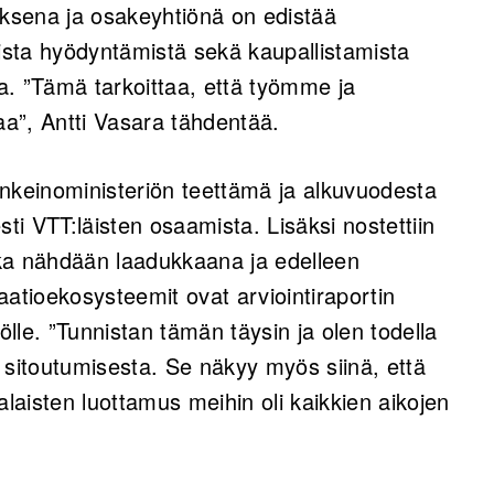
ksena ja osakeyhtiönä on edistää
aista hyödyntämistä sekä kaupallistamista
a. ”Tämä tarkoittaa, että työmme ja
a”, Antti Vasara tähdentää.
linkeinoministeriön teettämä ja alkuvuodesta
isesti VTT:läisten osaamista. Lisäksi nostettiin
ka nähdään laadukkaana ja edelleen
aatioekosysteemit ovat arviointiraportin
lle. ”Tunnistan tämän täysin ja olen todella
 sitoutumisesta. Se näkyy myös siinä, että
aisten luottamus meihin oli kaikkien aikojen