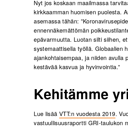
Nyt jos koskaan maailmassa tarvita
kirkkaamman huomisen puolesta. A
asemassa tähän: ”Koronavirusepidem
ennennäkemättömän poikkeustilanteen
epävarmuutta. Luotan silti siihen, et
systemaattisella työllä. Globaalien 
ajankohtaisempaa, ja niiden avulla 
kestävää kasvua ja hyvinvointia.”
Kehitämme yr
Lue lisää
VTT:n vuodesta 2019
. Vu
vastuullisuusraportti GRI-tauluko