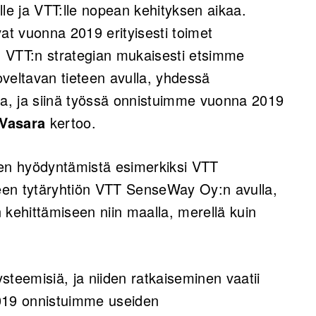
lle ja VTT:lle nopean kehityksen aikaa.
at vuonna 2019 erityisesti toimet
 VTT:n strategian mukaisesti etsimme
soveltavan tieteen avulla, yhdessä
a, ja siinä työssä onnistuimme vuonna 2019
 Vasara
kertoo.
sen hyödyntämistä esimerkiksi VTT
een tytäryhtiön VTT SenseWay Oy:n avulla,
 kehittämiseen niin maalla, merellä kuin
ysteemisiä, ja niiden ratkaiseminen vaatii
2019 onnistuimme useiden