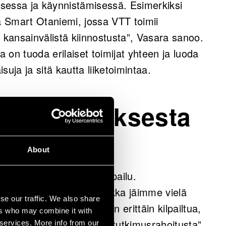
sessa ja käynnistämisessä. Esimerkiksi
vä Smart Otaniemi, jossa VTT toimii
n kansainvälistä kiinnostusta”, Vasara sanoo.
on tuoda erilaiset toimijat yhteen ja luoda
uja ja sitä kautta liiketoimintaa.
imusrahoituksesta
About
hdistuu yhä koveneva kilpailu.
mme oikeaan suuntaan, vaikka jäimme vielä
se our traffic. We also share
 tutkimuksen rahoitus on erittäin kilpailtua,
ers who may combine it with
 Suomessa eniten EU:n tutkimusrahoitusta”,
 services. More info from our