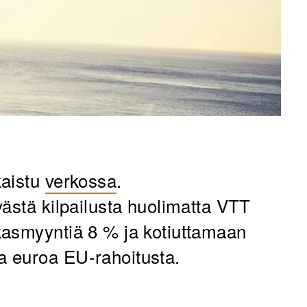
kaistu
verkossa
.
västä kilpailusta huolimatta VTT
kasmyyntiä 8 % ja kotiuttamaan
 euroa EU-rahoitusta.