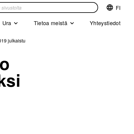
FI
Vaihda
ta
kieltä,nyky
kieliFinnish
Ura
Tietoa meistä
Yhteystiedot
019 julkaistu
mo
ksi