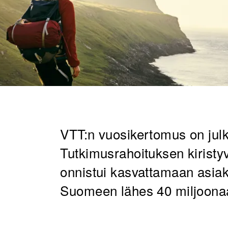
VTT:n vuosikertomus on jul
Tutkimusrahoituksen kiristy
onnistui kasvattamaan asia
Suomeen lähes 40 miljoonaa