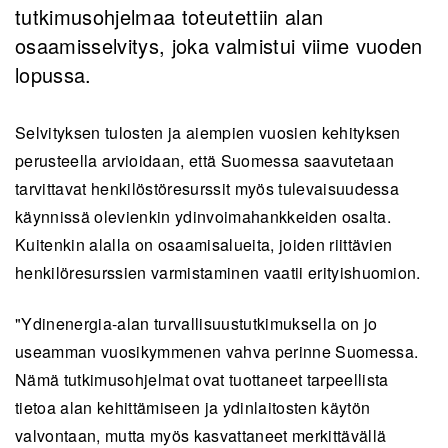
tutkimusohjelmaa toteutettiin alan
osaamisselvitys, joka valmistui viime vuoden
lopussa.
Selvityksen tulosten ja aiempien vuosien kehityksen
perusteella arvioidaan, että Suomessa saavutetaan
tarvittavat henkilöstöresurssit myös tulevaisuudessa
käynnissä olevienkin ydinvoimahankkeiden osalta.
Kuitenkin alalla on osaamisalueita, joiden riittävien
henkilöresurssien varmistaminen vaatii erityishuomion.
"Ydinenergia-alan turvallisuustutkimuksella on jo
useamman vuosikymmenen vahva perinne Suomessa.
Nämä tutkimusohjelmat ovat tuottaneet tarpeellista
tietoa alan kehittämiseen ja ydinlaitosten käytön
valvontaan, mutta myös kasvattaneet merkittävällä