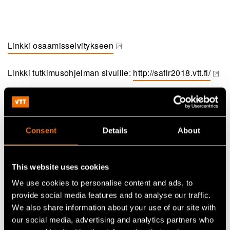
Linkki osaamisselvitykseen
(opens in a new tab)
Linkki tutkimusohjelman sivuille:
http://safir2018.vtt.fi/
(opens in a new tab)
Jatka lukemista
Consent
Details
About
Palvelu:
Ydinenergia
White paper:
Energian säästäminen ja kohtuukäyttö
This website uses cookies
kansalaisten näkökulmasta
We use cookies to personalise content and ads, to
Asiakastarina:
Case: Elcogen –
provide social media features and to analyse our traffic.
Kiinteäoksiditeknologia edistää vihreää siirtymää
We also share information about your use of our site with
our social media, advertising and analytics partners who