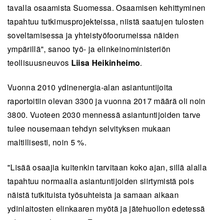
tavalla osaamista Suomessa. Osaamisen kehittyminen
tapahtuu tutkimusprojekteissa, niistä saatujen tulosten
soveltamisessa ja yhteistyöfoorumeissa näiden
ympärillä", sanoo työ- ja elinkeinoministeriön
teollisuusneuvos
Liisa Heikinheimo
.
Vuonna 2010 ydinenergia-alan asiantuntijoita
raportoitiin olevan 3300 ja vuonna 2017 määrä oli noin
3800. Vuoteen 2030 mennessä asiantuntijoiden tarve
tulee nousemaan tehdyn selvityksen mukaan
maltillisesti, noin 5 %.
"Lisää osaajia kuitenkin tarvitaan koko ajan, sillä alalla
tapahtuu normaalia asiantuntijoiden siirtymistä pois
näistä tutkituista työsuhteista ja samaan aikaan
ydinlaitosten elinkaaren myötä ja jätehuollon edetessä