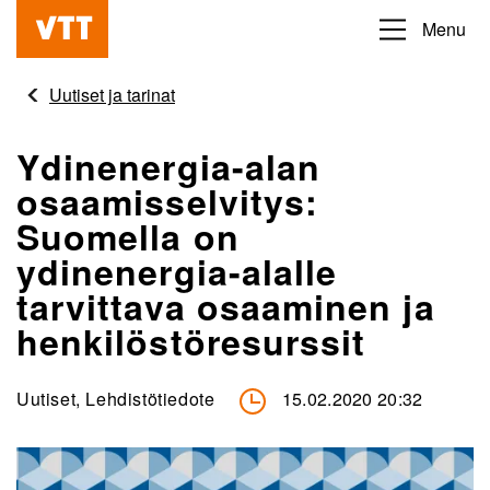
Hyppää
Menu
Beyond
pääsisältöön
the
Uutiset ja tarinat
obvious
Ydinenergia-alan
osaamisselvitys:
Suomella on
ydinenergia-alalle
tarvittava osaaminen ja
henkilöstöresurssit
Uutiset, Lehdistötiedote
15.02.2020 20:32