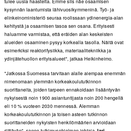
tulee uusia haasteita. Emme siis näe osaamisen
kysynnän laantumista lähivuosikymmeninä. Työ- ja
elinkeinoministeriö seuraa roolissaan ydinenergia-alan
kehitystä ja osaamisen tasoa sen osana. Erityisesti
haluamme varmistaa, että eräiden alan keskeisten
alueiden osaaminen pysyy korkealla tasolla. Näitä ovat
esimerkiksi reaktorifysiikka, materiaalitekniikka ja
ydinjätehuollon erityisalueet", jatkaa Heikinheimo.
"Jatkossa Suomessa tarvitaan alalle aiempaa enemmän
nimenomaan ylemmän korkeakoulututkinnon
suorittaneita, joiden tarpeen ennakoidaan lisääntyvän
nykyisestä noin 1900 asiantuntijasta noin 200 hengellä
eli 10 % vuoteen 2030 mennessä. Alemman
korkeakoulututkinnon ja toisen asteen tutkinnon
suorittaneiden nykyisten henkilömäärien arvioidaan
riittävän", sanoo tutkimusohjelman johtaja
Jari