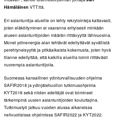
Hämäläinen
VTT:ltä.
Eri asiantuntija-alueille on tehty rekrytointeja kattavasti,
joten eläköityminen ei vaaranna erityisesti minkään
alueen asiantuntijoiden määrän riittävyyttä lähivuosina.
Monet ydinenergia-alan tehtävät edellyttävät syvällistä
perehtyneisyyttä ja pitkäaikaista kokemusta, joten hyvä
tilanne edellyttää, että kaikilla alueilla toimii riittävästi
nuorempia asiantuntijoita.
Suomessa kansallinen ydinturvallisuuden ohjelma
SAFIR2018 ja ydinjätehuollon tutkimusohjelma
KYT2018 sekä niiden edeltäjät ovat toimineet
tärkeimpinä uusien asiantuntijoiden kouluttajina.
Tutkimustyö jatkuu vuoden alussa alkaneissa
nelivuotisissa ohjelmissa SAFIR2022 ja KYT2022.