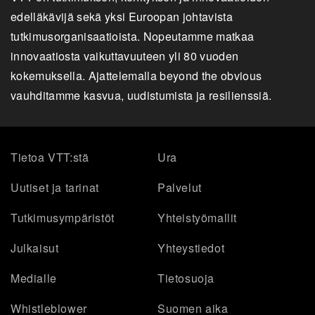
edelläkävijä sekä yksi Euroopan johtavista
tutkimusorganisaatioista. Nopeutamme matkaa
innovaatiosta vaikuttavuuteen yli 80 vuoden
kokemuksella. Ajattelemalla beyond the obvious
vauhditamme kasvua, uudistumista ja resilienssiä.
Tietoa VTT:stä
Ura
Uutiset ja tarinat
Palvelut
Tutkimusympäristöt
Yhteistyömallit
Julkaisut
Yhteystiedot
Medialle
Tietosuoja
Whistleblower
Suomen aika