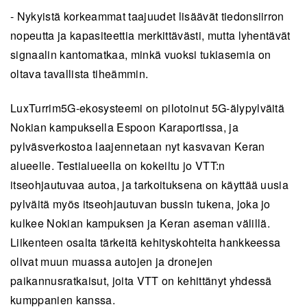
- Nykyistä korkeammat taajuudet lisäävät tiedonsiirron
nopeutta ja kapasiteettia merkittävästi, mutta lyhentävät
signaalin kantomatkaa, minkä vuoksi tukiasemia on
oltava tavallista tiheämmin.
LuxTurrim5G-ekosysteemi on pilotoinut 5G-älypylväitä
Nokian kampuksella Espoon Karaportissa, ja
pylväsverkostoa laajennetaan nyt kasvavan Keran
alueelle. Testialueella on kokeiltu jo VTT:n
itseohjautuvaa autoa, ja tarkoituksena on käyttää uusia
pylväitä myös itseohjautuvan bussin tukena, joka jo
kulkee Nokian kampuksen ja Keran aseman välillä.
Liikenteen osalta tärkeitä kehityskohteita hankkeessa
olivat muun muassa autojen ja dronejen
paikannusratkaisut, joita VTT on kehittänyt yhdessä
kumppanien kanssa.