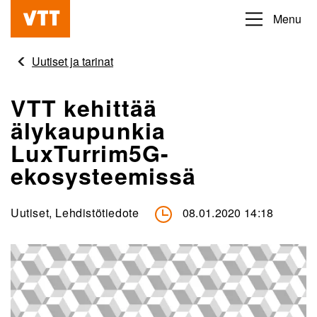
Hyppää
Menu
Beyond
pääsisältöön
the
Uutiset ja tarinat
obvious
VTT kehittää
älykaupunkia
LuxTurrim5G-
ekosysteemissä
Uutiset, Lehdistötiedote
08.01.2020 14:18