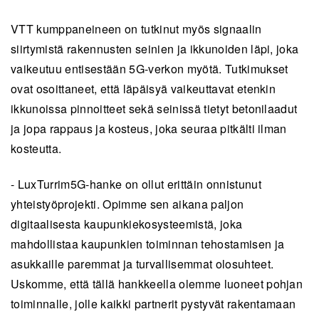
VTT kumppaneineen on tutkinut myös signaalin
siirtymistä rakennusten seinien ja ikkunoiden läpi, joka
vaikeutuu entisestään 5G-verkon myötä. Tutkimukset
ovat osoittaneet, että läpäisyä vaikeuttavat etenkin
ikkunoissa pinnoitteet sekä seinissä tietyt betonilaadut
ja jopa rappaus ja kosteus, joka seuraa pitkälti ilman
kosteutta.
- LuxTurrim5G-hanke on ollut erittäin onnistunut
yhteistyöprojekti. Opimme sen aikana paljon
digitaalisesta kaupunkiekosysteemistä, joka
mahdollistaa kaupunkien toiminnan tehostamisen ja
asukkaille paremmat ja turvallisemmat olosuhteet.
Uskomme, että tällä hankkeella olemme luoneet pohjan
toiminnalle, jolle kaikki partnerit pystyvät rakentamaan