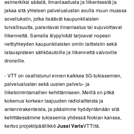
esimerkiksi säästä, ilmanlaadusta ja liikenteestä ja
jakaa sitä yhteisen palvelualustan avulla muun muassa
sovelluksiin, jotka lisäävät kaupunkilaisten
turvallisuutta, parantavat ilmanlaatua tai sujuvoittavat
liikennettä. Samalla älypylväät tarjoavat nopean
nettiyhteyden kaupunkilaisten omiin laitteisiin sekä
latauspisteen sähköautoille ja liikennettä valvoville
droneille.
- VTT on osallistunut ennen kaikkea 5G-tukiasemien,
palvelualustan sekä uusien palvelu- ja
liiketoimintamallien kehittämiseen. Meillä on pitkä
kokemus korkean taajuuden radiolaitteista ja
antennirakenteista, ja pääsimme hyödyntämään sitä
kehittäessämme tukiasemia yhdessä Nokian kanssa,
kertoo projektipäällikkö
Jussi Varis
VTT:ltä.