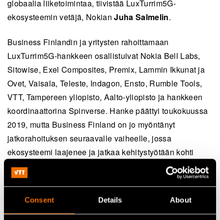
globaalia liiketoimintaa, tiivistää LuxTurrim5G-
ekosysteemin vetäjä, Nokian
Juha Salmelin
.
Business Finlandin ja yritysten rahoittamaan
LuxTurrim5G-hankkeen osallistuivat Nokia Bell Labs,
Sitowise, Exel Composites, Premix, Lammin Ikkunat ja
Ovet, Vaisala, Teleste, Indagon, Ensto, Rumble Tools,
VTT, Tampereen yliopisto, Aalto-yliopisto ja hankkeen
koordinaattorina Spinverse. Hanke päättyi toukokuussa
2019, mutta Business Finland on jo myöntänyt
jatkorahoituksen seuraavalle vaiheelle, jossa
ekosysteemi laajenee ja jatkaa kehitystyötään kohti
uusia konkreettisia älykaupunkiratkaisuja.
Lisätietoja:
https://www.luxturrim5g.com
(opens in a new tab)
Consent
Details
About