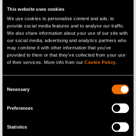
Jatka lukemista
This website uses cookies
We use cookies to personalise content and ads, to
White paper:
Läpi kuolemanlaakson − Mistä Suomi
provide social media features and to analyse our traffic.
kasvaa?
We also share information about your use of our site with
our social media, advertising and analytics partners who
Asiakastarina:
Case: Dispelix – Yhteiskäyttöinen
may combine it with other information that you’ve
puhdastila edistää AR-valojohteiden T&K-työtä
provided to them or that they’ve collected from your use
of their services. More info from our
Cookie Policy
.
Jaa
Consent
Necessary
Selection
Preferences
Statistics