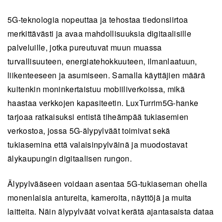
5G-teknologia nopeuttaa ja tehostaa tiedonsiirtoa
merkittävästi ja avaa mahdollisuuksia digitaalisille
palveluille, jotka pureutuvat muun muassa
turvallisuuteen, energiatehokkuuteen, ilmanlaatuun,
liikenteeseen ja asumiseen. Samalla käyttäjien määrä
kuitenkin moninkertaistuu mobiiliverkoissa, mikä
haastaa verkkojen kapasiteetin. LuxTurrim5G-hanke
tarjoaa ratkaisuksi entistä tiheämpää tukiasemien
verkostoa, jossa 5G-älypylväät toimivat sekä
tukiasemina että valaisinpylväinä ja muodostavat
älykaupungin digitaalisen rungon.
Älypylvääseen voidaan asentaa 5G-tukiaseman ohella
monenlaisia antureita, kameroita, näyttöjä ja muita
laitteita. Näin älypylväät voivat kerätä ajantasaista dataa