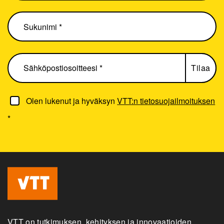
Olen lukenut ja hyväksyn
VTT:n tietosuojailmoituksen
*
VTT on tutkimuksen, kehityksen ja innovaatioiden