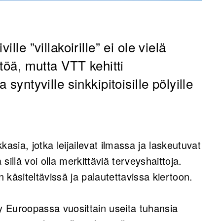
lle ”villakoirille” ei ole vielä
ttöä, mutta VTT kehitti
 syntyville sinkkipitoisille pölyille
kkasia, jotka leijailevat ilmassa ja laskeutuvat
 sillä voi olla merkittäviä terveyshaittoja.
 käsiteltävissä ja palautettavissa kiertoon.
yy Euroopassa vuosittain useita tuhansia