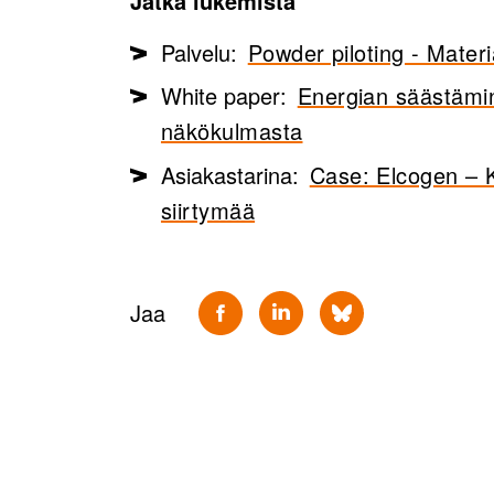
Jatka lukemista
Palvelu:
Powder piloting - Materia
White paper:
Energian säästämin
näkökulmasta
Asiakastarina:
Case: Elcogen – K
siirtymää
Jaa