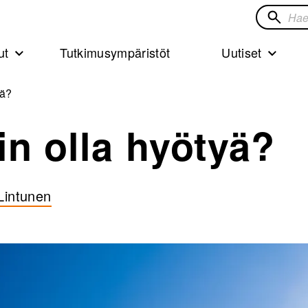
Hae
sivustol
ut
Tutkimusympäristöt
Uutiset
yä?
in olla hyötyä?
 Lintunen