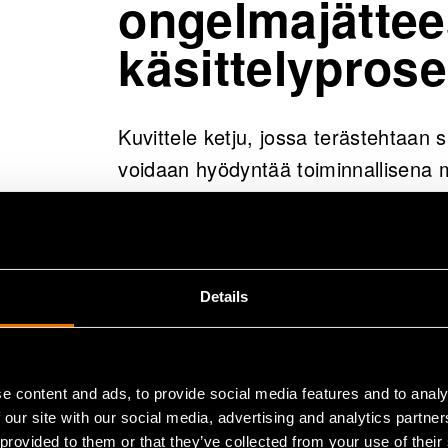
ongelmajätte
käsittelyprose
Kuvittele ketju, jossa terästehtaan 
voidaan hyödyntää toiminnallisena m
innovaatiossa tästä ongelmajätteest
kustannustehokas että ympäristöystä
Toisaalla, sinkkioksidia käytetään 
Details
kaasutuksessa. Sinkkioksidilla on er
sisältävistä kaasuseoksista. Arvioid
pelkästään Suomessa 5 000 t sinkk
e content and ads, to provide social media features and to analy
vapautuvien päästöjen sitomiseen.
 our site with our social media, advertising and analytics partn
 provided to them or that they’ve collected from your use of their