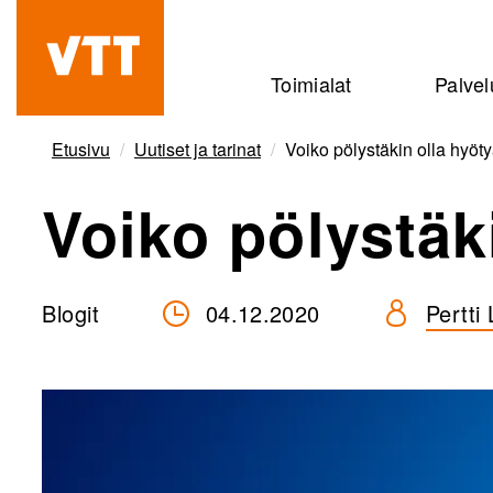
Hyppää
pääsisältöön
Beyond
Toimialat
Palvel
the
obvious
Etusivu
Uutiset ja tarinat
Voiko pölystäkin olla hyöt
Voiko pölystäk
Blogit
04.12.2020
Pertti