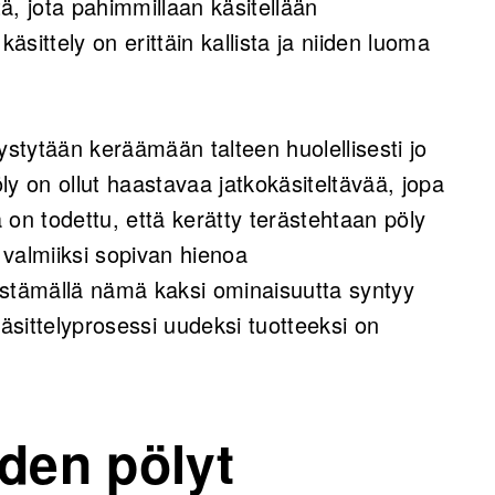
tä, jota pahimmillaan käsitellään
sittely on erittäin kallista ja niiden luoma
ystytään keräämään talteen huolellisesti jo
y on ollut haastavaa jatkokäsiteltävää, jopa
 on todettu, että kerätty terästehtaan pöly
valmiiksi sopivan hienoa
distämällä nämä kaksi ominaisuutta syntyy
 käsittelyprosessi uudeksi tuotteeksi on
uden pölyt