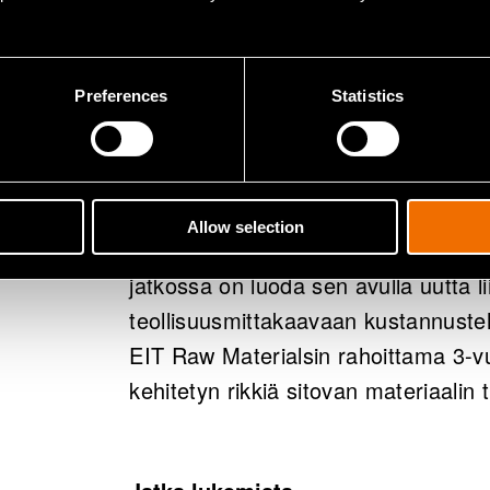
VTT on osoittanut laboratoriokokeiss
Preferences
Statistics
sivuvirtoja voidaan hyödyntää biom
poistamisessa lähes yhtä tehokkaasti
sinkkioksidituotteita.
Allow selection
Nyt osoitetun potentiaalisen sivuv
jatkossa on luoda sen avulla uutta li
teollisuusmittakaavaan kustannusteh
EIT Raw Materialsin rahoittama 3-vu
kehitetyn rikkiä sitovan materiaalin