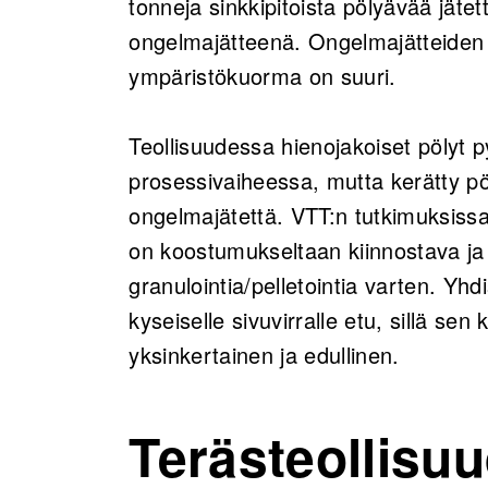
tonneja sinkkipitoista pölyävää jätet
ongelmajätteenä. Ongelmajätteiden kä
ympäristökuorma on suuri.
Teollisuudessa hienojakoiset pölyt p
prosessivaiheessa, mutta kerätty pöl
ongelmajätettä. VTT:n tutkimuksissa
on koostumukseltaan kiinnostava ja 
granulointia/pelletointia varten. Yh
kyseiselle sivuvirralle etu, sillä sen
yksinkertainen ja edullinen.
Terästeollisu