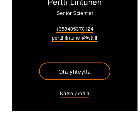
Pertti Lintunen
Senior Scientist
+358405370124
pertti.lintunen@vtt.fi
Ota yhteyttä
Katso profiili