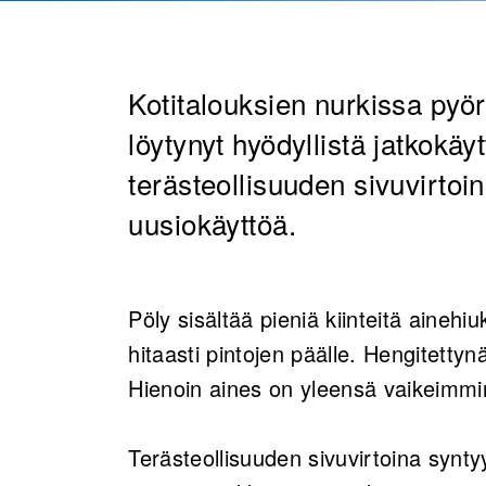
Kotitalouksien nurkissa pyörivi
löytynyt hyödyllistä jatkokäy
terästeollisuuden sivuvirtoina
uusiokäyttöä.
Pöly sisältää pieniä kiinteitä ainehiu
hitaasti pintojen päälle. Hengitettynä
Hienoin aines on yleensä vaikeimmin
Terästeollisuuden sivuvirtoina synt