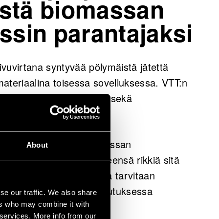
estä biomassan
ssin parantajaksi
sivuvirtana syntyvää pölymäistä jätettä
ateriaalina toisessa sovelluksessa. VTT:n
ä tuleekin tuote, joka on sekä
vällinen ratkaisu.
absorboimaan rikkiä biomassan
About
inomainen kyky sitoa itseensä rikkiä sitä
aan, että tulevaisuudessa tarvitaan
ioksidia biomassan kaasutuksessa
se our traffic. We also share
ers who may combine it with
 services. More info from our