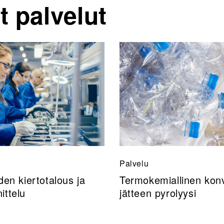
t palvelut
Palvelu
den kiertotalous ja
Termokemiallinen konv
ittelu
jätteen pyrolyysi