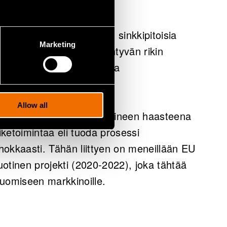
a, että terästeollisuuden sinkkipitoisia
Marketing
assan kaasutuksessa syntyvän rikin
 kuin nykyisiä kaupallisia
Allow all
irtaan pohjautuvan raaka-aineen haasteena
iketoimintaa eli tuoda prosessi
okkaasti. Tähän liittyen on meneillään EU
otinen projekti (2020-2022), joka tähtää
 tuomiseen markkinoille.