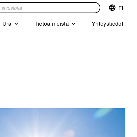
FI
Vaihda
ta
kieltä,nyky
kieliFinnish
Ura
Tietoa meistä
Yhteystiedot