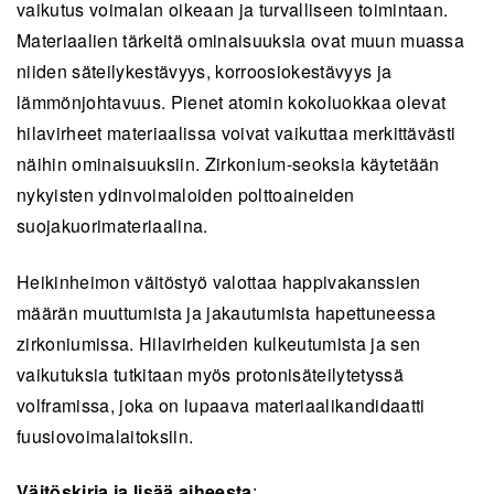
vaikutus voimalan oikeaan ja turvalliseen toimintaan.
Materiaalien tärkeitä ominaisuuksia ovat muun muassa
niiden säteilykestävyys, korroosiokestävyys ja
lämmönjohtavuus. Pienet atomin kokoluokkaa olevat
hilavirheet materiaalissa voivat vaikuttaa merkittävästi
näihin ominaisuuksiin. Zirkonium-seoksia käytetään
nykyisten ydinvoimaloiden polttoaineiden
suojakuorimateriaalina.
Heikinheimon väitöstyö valottaa happivakanssien
määrän muuttumista ja jakautumista hapettuneessa
zirkoniumissa. Hilavirheiden kulkeutumista ja sen
vaikutuksia tutkitaan myös protonisäteilytetyssä
volframissa, joka on lupaava materiaalikandidaatti
fuusiovoimalaitoksiin.
Väitöskirja ja lisää aiheesta
: