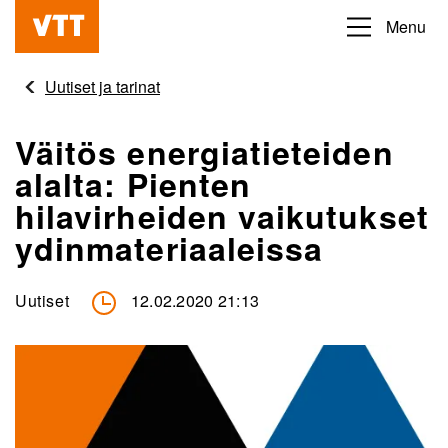
Hyppää
Menu
Beyond
pääsisältöön
the
Uutiset ja tarinat
obvious
Väitös energiatieteiden
alalta: Pienten
hilavirheiden vaikutukset
ydinmateriaaleissa
Uutiset
12.02.2020 21:13