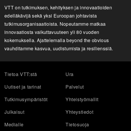
VTT on tutkimuksen, kehityksen ja innovaatioiden
edelläkävijä sekä yksi Euroopan johtavista
tutkimusorganisaatioista. Nopeutamme matkaa
innovaatiosta vaikuttavuuteen yli 80 vuoden
kokemuksella. Ajattelemalla beyond the obvious
vauhditamme kasvua, uudistumista ja resilienssiä.
Tietoa VTT:stä
Ura
Uutiset ja tarinat
Palvelut
Tutkimusympäristöt
Yhteistyömallit
Julkaisut
Yhteystiedot
Medialle
Tietosuoja