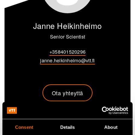
Janne Heikinheimo
Senior Scientist
+358401520296
janne.heikinheimo@vtt.fi
Ota yhteyttä
Katso profiili
Consent
Details
About