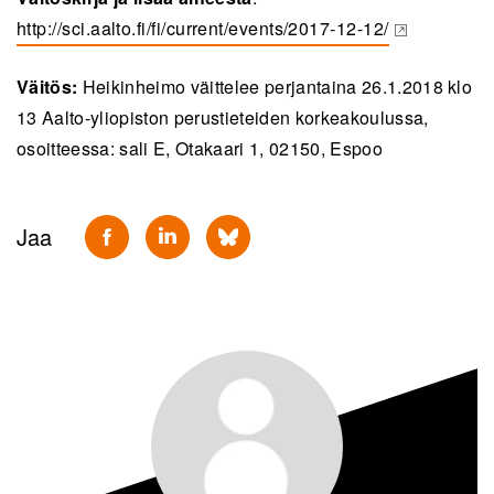
http://sci.aalto.fi/fi/current/events/2017-12-12/
(opens in a new tab)
Väitös:
Heikinheimo väittelee perjantaina 26.1.2018 klo
13 Aalto-yliopiston perustieteiden korkeakoulussa,
osoitteessa: sali E, Otakaari 1, 02150, Espoo
Jaa