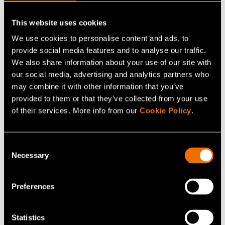
Lisää uutisia ja tarinoita
This website uses cookies
We use cookies to personalise content and ads, to
provide social media features and to analyse our traffic.
We also share information about your use of our site with
our social media, advertising and analytics partners who
may combine it with other information that you’ve
provided to them or that they’ve collected from your use
of their services. More info from our
Cookie Policy
.
Consent
Artikkelit
Necessary
Selection
Euroopan ilmailun irtautuminen fossiilisista
polttoaineista vaatii miljoonia tonneja
Preferences
kestäviä lentopolttoaineita – VTT ratkoo
eSAF-tuotannon pullonkauloja
Statistics