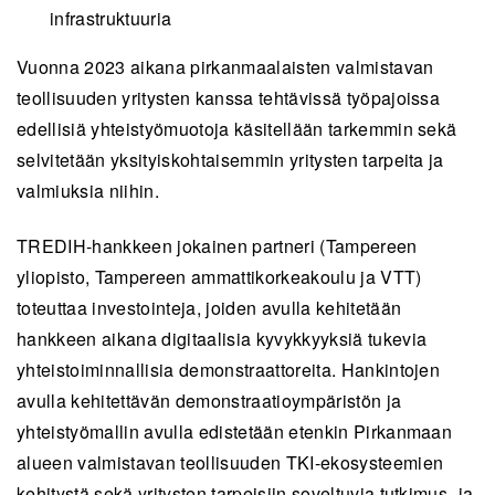
infrastruktuuria
Vuonna 2023 aikana pirkanmaalaisten valmistavan
teollisuuden yritysten kanssa tehtävissä työpajoissa
edellisiä yhteistyömuotoja käsitellään tarkemmin sekä
selvitetään yksityiskohtaisemmin yritysten tarpeita ja
valmiuksia niihin.
TREDIH-hankkeen jokainen partneri (Tampereen
yliopisto, Tampereen ammattikorkeakoulu ja VTT)
toteuttaa investointeja, joiden avulla kehitetään
hankkeen aikana digitaalisia kyvykkyyksiä tukevia
yhteistoiminnallisia demonstraattoreita. Hankintojen
avulla kehitettävän demonstraatioympäristön ja
yhteistyömallin avulla edistetään etenkin Pirkanmaan
alueen valmistavan teollisuuden TKI-ekosysteemien
kehitystä sekä yritysten tarpeisiin soveltuvia tutkimus- ja