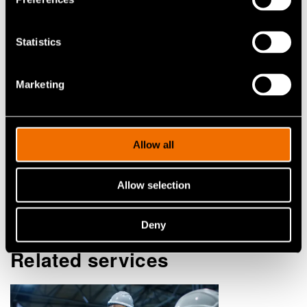
Technology manager
Statistics
+358405706959
antti.vaatanen@vtt.fi
Marketing
Ota yhteyttä
Allow all
Allow selection
Katso profiili
Deny
Related services