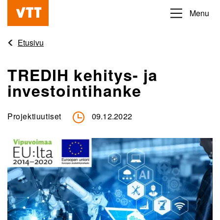
Hyppää
Menu
Beyond
pääsisältöön
the
Etusivu
obvious
TREDIH kehitys- ja
investointihanke
Projektiuutiset
09.12.2022