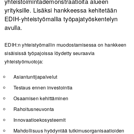
yhteistoimintademonstraatioita alueen
yrityksille. Lisäksi hankkeessa kehitetään
EDIH-yhteistyömallia työpajatyöskentelyn
avulla.
EDIH:n yhteistyömallin muodostamisessa on hankkeen
sisäisissä työpajoissa löydetty seuraavia
yhteistyömuotoja:
Asiantuntijapalvelut
Testaus ennen investointia
Osaamisen kehittäminen
Rahoitusneuvonta
Innovaatioekosysteemit
Mahdollisuus hyödyntää tutkimusorganisaatioiden