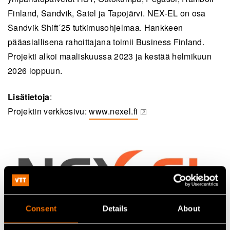
Finland, Sandvik, Satel ja Tapojärvi. NEX-EL on osa
Sandvik Shift´25 tutkimusohjelmaa. Hankkeen
pääasiallisena rahoittajana toimii Business Finland.
Projekti alkoi maaliskuussa 2023 ja kestää helmikuun
2026 loppuun.
Lisätietoja
:
Projektin verkkosivu:
www.nexel.fi
(opens in a new tab)
Consent
Details
About