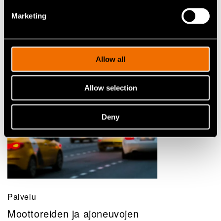
Palvelu
Sähköajoneuvot
Marketing
Allow all
Allow selection
Deny
Palvelu
Moottoreiden ja ajoneuvojen