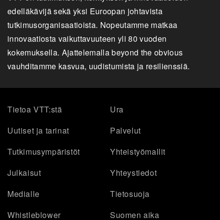
edelläkävijä sekä yksi Euroopan johtavista
tutkimusorganisaatioista. Nopeutamme matkaa
innovaatiosta vaikuttavuuteen yli 80 vuoden
kokemuksella. Ajattelemalla beyond the obvious
vauhditamme kasvua, uudistumista ja resilienssiä.
Tietoa VTT:stä
Ura
Uutiset ja tarinat
Palvelut
Tutkimusympäristöt
Yhteistyömallit
Julkaisut
Yhteystiedot
Medialle
Tietosuoja
Whistleblower
Suomen aika