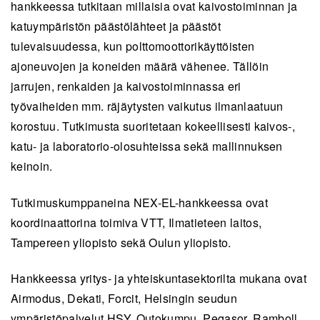
hankkeessa tutkitaan millaisia ovat kaivostoiminnan ja
katuympäristön päästölähteet ja päästöt
tulevaisuudessa, kun polttomoottorikäyttöisten
ajoneuvojen ja koneiden määrä vähenee. Tällöin
jarrujen, renkaiden ja kaivostoiminnassa eri
työvaiheiden mm. räjäytysten vaikutus ilmanlaatuun
korostuu. Tutkimusta suoritetaan kokeellisesti kaivos-,
katu- ja laboratorio-olosuhteissa sekä mallinnuksen
keinoin.
Tutkimuskumppaneina NEX-EL-hankkeessa ovat
koordinaattorina toimiva VTT, Ilmatieteen laitos,
Tampereen yliopisto sekä Oulun yliopisto.
Hankkeessa yritys- ja yhteiskuntasektorilta mukana ovat
Airmodus, Dekati, Forcit, Helsingin seudun
ympäristöpalvelut HSY, Outokumpu, Pegasor, Ramboll