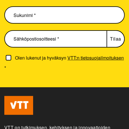
Olen lukenut ja hyväksyn
VTT:n tietosuojailmoituksen
*
VTT on tutkimuksen, kehityksen ja innovaatioiden