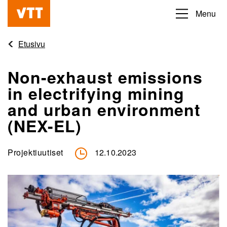
Hyppää
Menu
Beyond
pääsisältöön
the
Etusivu
obvious
Non-exhaust emissions
in electrifying mining
and urban environment
(NEX-EL)
Projektiuutiset
12.10.2023