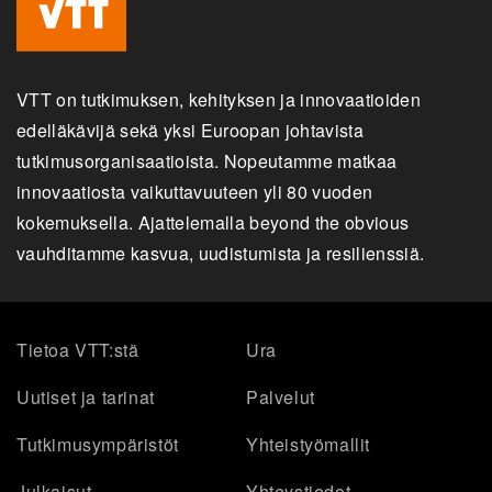
VTT on tutkimuksen, kehityksen ja innovaatioiden
edelläkävijä sekä yksi Euroopan johtavista
tutkimusorganisaatioista. Nopeutamme matkaa
innovaatiosta vaikuttavuuteen yli 80 vuoden
kokemuksella. Ajattelemalla beyond the obvious
vauhditamme kasvua, uudistumista ja resilienssiä.
Tietoa VTT:stä
Ura
Uutiset ja tarinat
Palvelut
Tutkimusympäristöt
Yhteistyömallit
Julkaisut
Yhteystiedot