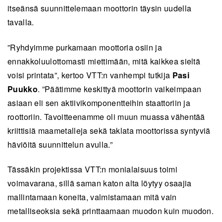
itseänsä suunnittelemaan moottorin täysin uudella
tavalla.
”Ryhdyimme purkamaan moottoria osiin ja
ennakkoluulottomasti miettimään, mitä kaikkea sieltä
voisi printata”, kertoo VTT:n vanhempi tutkija
Pasi
Puukko
. ”Päätimme keskittyä moottorin vaikeimpaan
asiaan eli sen aktiivikomponentteihin staattoriin ja
roottoriin. Tavoitteenamme oli muun muassa vähentää
kriittisiä maametalleja sekä taklata moottorissa syntyviä
häviöitä suunnittelun avulla.”
Tässäkin projektissa VTT:n monialaisuus toimi
voimavarana, sillä saman katon alta löytyy osaajia
mallintamaan koneita, valmistamaan mitä vain
metalliseoksia sekä printtaamaan muodon kuin muodon.