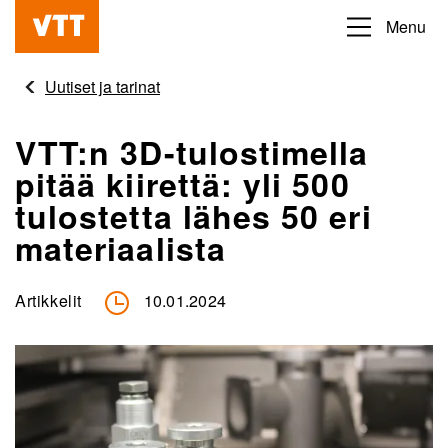
Hyppää
Menu
Beyond
pääsisältöön
the
Uutiset ja tarinat
obvious
VTT:n 3D-tulostimella
pitää kiirettä: yli 500
tulostetta lähes 50 eri
materiaalista
Artikkelit
10.01.2024