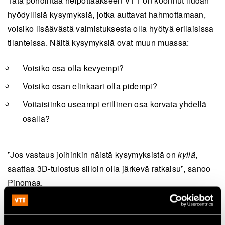
Tätä pohdintaa helpottaakseen VTT on koonnut liudan
hyödyllisiä kysymyksiä, jotka auttavat hahmottamaan,
voisiko lisäävästä valmistuksesta olla hyötyä erilaisissa
tilanteissa. Näitä kysymyksiä ovat muun muassa:
Voisiko osa olla kevyempi?
Voisiko osan elinkaari olla pidempi?
Voitaisiinko useampi erillinen osa korvata yhdellä
osalla?
”Jos vastaus joihinkin näistä kysymyksistä on
kyllä
,
saattaa 3D-tulostus silloin olla järkevä ratkaisu”, sanoo
Pinomaa.
Kiinnostuitko? Ota yhteyttä!