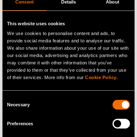
Consent
Details
About
Jatka lukemista
This website uses cookies
Palvelu:
Teollinen 3D-tulostus
We use cookies to personalise content and ads, to
White paper:
New Defence – siviiliteknologian
provide social media features and to analyse our traffic.
We also share information about your use of our site with
pelikirja tulevaisuuden turvallisuuteen
our social media, advertising and analytics partners who
Asiakastarina:
Case: Valmet Automotive – Kysynnän
may combine it with other information that you’ve
epävarmuus vauhdittaa liiketoiminnan uudistamista
provided to them or that they’ve collected from your use
of their services. More info from our
Cookie Policy
.
Jaa
Consent
Necessary
Selection
Preferences