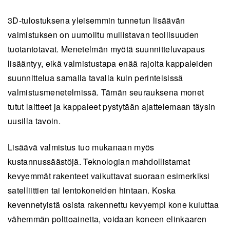
3D-tulostuksena yleisemmin tunnetun lisäävän
valmistuksen on uumoiltu mullistavan teollisuuden
tuotantotavat. Menetelmän myötä suunnitteluvapaus
lisääntyy, eikä valmistustapa enää rajoita kappaleiden
suunnittelua samalla tavalla kuin perinteisissä
valmistusmenetelmissä. Tämän seurauksena monet
tutut laitteet ja kappaleet pystytään ajattelemaan täysin
uusilla tavoin.
Lisäävä valmistus tuo mukanaan myös
kustannussäästöjä. Teknologian mahdollistamat
kevyemmät rakenteet vaikuttavat suoraan esimerkiksi
satelliittien tai lentokoneiden hintaan. Koska
kevennetyistä osista rakennettu kevyempi kone kuluttaa
vähemmän polttoainetta, voidaan koneen elinkaaren