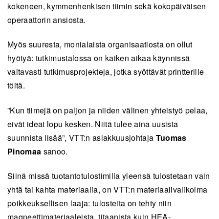
kokeneen, kymmenhenkisen tiimin sekä kokopäiväisen
operaattorin ansiosta.
Myös suuresta, monialaista organisaatiosta on ollut
hyötyä: tutkimustalossa on kaiken aikaa käynnissä
valtavasti tutkimusprojekteja, jotka syöttävät printterille
töitä.
”Kun tiimejä on paljon ja niiden välinen yhteistyö pelaa,
eivät ideat lopu kesken. Niitä tulee aina uusista
suunnista lisää”, VTT:n asiakkuusjohtaja
Tuomas
Pinomaa
sanoo.
Siinä missä tuotantotulostimilla yleensä tulostetaan vain
yhtä tai kahta materiaalia, on VTT:n materiaalivalikoima
poikkeuksellisen laaja: tulosteita on tehty niin
magneettimateriaaleista, titaanista kuin HEA-