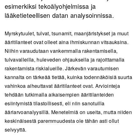
esimerkiksi tekoälyohjelmissa ja
lääketieteellisen datan analysoinnissa.
Myrskytuulet, tulvat, tsunamit, maanjäristykset ja muut
ääritilanteet ovat olleet aina ihmiskunnan vitsauksina.
Niihin varaudutaan vankemmalla rakentamisella,
tulvavalleilla, huleveden ohjauksella ja rajoittamalla
rakentamista riskialueille. Järkevän varautumisen
kannalta on tärkeää tietää, kuinka todennäköisiä suurta
vahinkoa aiheuttavat ääritilanteet ovat. Arviointeja
tehdään tutkimalla aikaisempien ääritilanteiden
esiintymistä tilastollisesti, eli niin sanotuilla
ääriarvoanalyysillä. Menetelmiä on useita, mutta niiden
keskinäisestä paremmuudesta ole tähän asti ollut
selvyyttä.