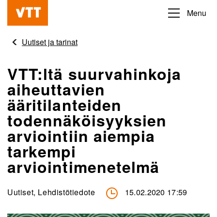
Hyppää
Menu
Beyond
pääsisältöön
the
Uutiset ja tarinat
obvious
VTT:ltä suurvahinkoja
aiheuttavien
ääritilanteiden
todennäköisyyksien
arviointiin aiempia
tarkempi
arviointimenetelmä
Uutiset, Lehdistötiedote
15.02.2020 17:59