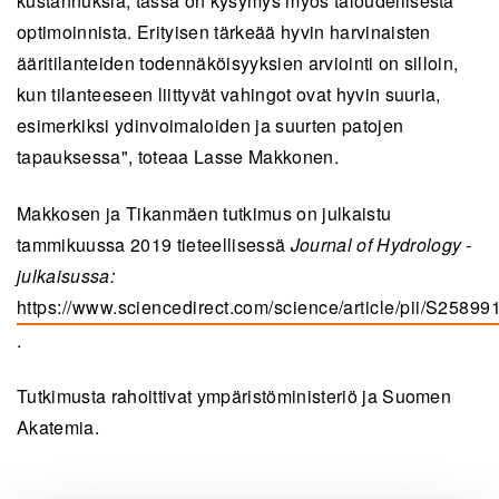
kustannuksia, tässä on kysymys myös taloudellisesta
optimoinnista. Erityisen tärkeää hyvin harvinaisten
ääritilanteiden todennäköisyyksien arviointi on silloin,
kun tilanteeseen liittyvät vahingot ovat hyvin suuria,
esimerkiksi ydinvoimaloiden ja suurten patojen
tapauksessa", toteaa Lasse Makkonen.
Makkosen ja Tikanmäen tutkimus on julkaistu
tammikuussa 2019 tieteellisessä
Journal of Hydrology -
julkaisussa:
https://www.sciencedirect.com/science/article/pii/S258
(opens in a new tab)
.
Tutkimusta rahoittivat ympäristöministeriö ja Suomen
Akatemia.