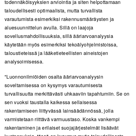
todennäköisyyksien arviointia ja siten helpottamaan
taloudellisesti optimaalista, mutta turvallista
varautumista esimerkiksi rakennusmääräysten ja
aluesuunnittelun avulla. Sillä on laajoja
sovellusmahdollisuuksia, sillä ääriarvoanalyysia
käytetään myös esimerkiksi tekoälyohjelmistoissa,
taloustieteissä ja lääketieteellisten aineistojen
analysoimisessa.
"Luonnonilmiöiden osalta ääriarvoanalyysin
soveltamisessa on kysymys varautumisesta
turvallisuutta merkittävästi uhkaaviin tapahtumiin. Se on
sen vuoksi taustalla kaikessa sellaisessa
rakentamiseen liittyvässä lainsäädännössä, jolla
varmistetaan riittävä varmuustaso. Koska vankempi
rakentaminen ja erilaiset suojajärjestelmät lisäävät