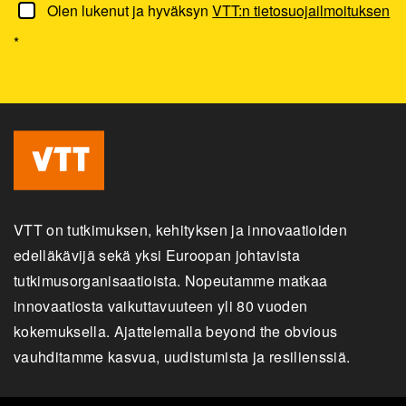
Olen lukenut ja hyväksyn
VTT:n tietosuojailmoituksen
*
VTT on tutkimuksen, kehityksen ja innovaatioiden
edelläkävijä sekä yksi Euroopan johtavista
tutkimusorganisaatioista. Nopeutamme matkaa
innovaatiosta vaikuttavuuteen yli 80 vuoden
kokemuksella. Ajattelemalla beyond the obvious
vauhditamme kasvua, uudistumista ja resilienssiä.