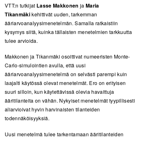
VTT:n tutkijat
Lasse Makkonen
ja
Maria
Tikanmäki
kehittivät uuden, tarkemman
ääriarvoanalyysimenetelmän. Samalla ratkaistiin
kysymys siitä, kuinka tällaisten menetelmien tarkkuutta
tulee arvioida.
Makkonen ja Tikanmäki osoittivat numeeristen Monte-
Carlo-simulointien avulla, että uusi
ääriarvoanalyysimenetelmä on selvästi parempi kuin
laajalti käytössä olevat menetelmät. Ero on erityisen
suuri silloin, kun käytettävissä olevia havaittuja
ääritilanteita on vähän. Nykyiset menetelmät tyypillisesti
aliarvioivat hyvin harvinaisten tilanteiden
todennäköisyyksiä.
Uusi menetelmä tulee tarkentamaan ääritilanteiden