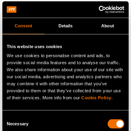
Jatka lukemista
Palvelu:
Turvallisuuskulttuurin arviointi ja
Consent
Details
About
kehittäminen
This website uses cookies
Jaa
We use cookies to personalise content and ads, to
provide social media features and to analyse our traffic.
We also share information about your use of our site with
our social media, advertising and analytics partners who
may combine it with other information that you’ve
Lisää uutisia ja tarinoita
provided to them or that they’ve collected from your use
of their services. More info from our
Cookie Policy
.
Consent
Necessary
Selection