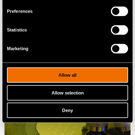
Preferences
Statistics
Artikkelit
Marketing
Antennin muodonmuutos: VTT:n uusi
tekniikka vie kohti 6G-aikakautta
Allow all
Allow selection
Deny