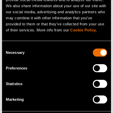
terveysuhan. Antibioottiresistenssi tarkoittaa
We also share information about your use of our site with
antibioottien tehon heikentymistä. Se lisää ihmisten ja
our social media, advertising and analytics partners who
eläinten sairastavuutta ja kuolleisuutta sekä
may combine it with other information that you’ve
terveydenhuollon kustannuksia. Antibioottiresistenssistä
provided to them or that they’ve collected from your use
on muodostunut yksi lääketieteen ja eläinlääketieteen
of their services. More info from our
Cookie Policy
.
vakavimpia uhkia.
Consent
Necessary
Selection
Jaa
Preferences
Statistics
Lisää uutisia ja tarinoita
Marketing