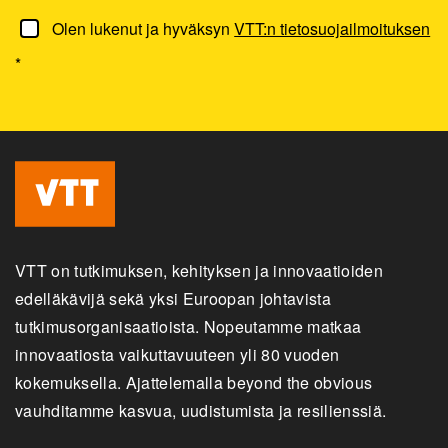
Olen lukenut ja hyväksyn
VTT:n tietosuojailmoituksen
*
VTT on tutkimuksen, kehityksen ja innovaatioiden
edelläkävijä sekä yksi Euroopan johtavista
tutkimusorganisaatioista. Nopeutamme matkaa
innovaatiosta vaikuttavuuteen yli 80 vuoden
kokemuksella. Ajattelemalla beyond the obvious
vauhditamme kasvua, uudistumista ja resilienssiä.