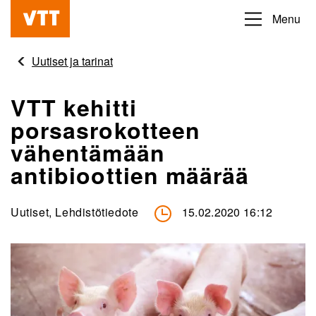
Hyppää
Menu
Beyond
pääsisältöön
the
Uutiset ja tarinat
obvious
VTT kehitti
porsasrokotteen
vähentämään
antibioottien määrää
Uutiset, Lehdistötiedote
15.02.2020 16:12