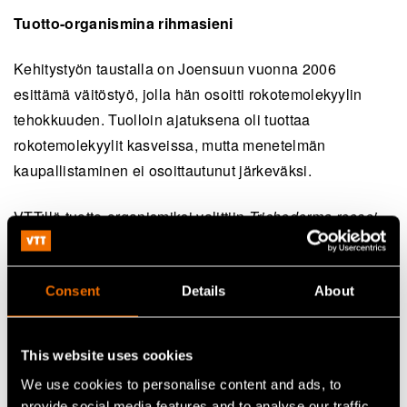
Tuotto-organismina rihmasieni
Kehitystyön taustalla on Joensuun vuonna 2006
esittämä väitöstyö, jolla hän osoitti rokotemolekyylin
tehokkuuden. Tuolloin ajatuksena oli tuottaa
rokotemolekyylit kasveissa, mutta menetelmän
kaupallistaminen ei osoittautunut järkeväksi.
VTT:llä tuotto-organismiksi valittiin
Trichoderma reesei -
rihmasieniviljelmä. Rokote tuotetaan rihmasienen avulla
suljetussa bioreaktorissa.
Consent
Details
About
Antibioottiresistenssi on vakava uhka terveydelle
This website uses cookies
Kansainvälisen terveysjärjestön WHO:n mukaan
antibioottiresistenssi muodostaa maailmanlaajuisen
We use cookies to personalise content and ads, to
provide social media features and to analyse our traffic.