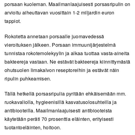
porsaan kuoleman. Maailmanlaajuisesti porsasripulin on
arvioitu aiheuttavan vuosittain 1-2 miljardin euron
tappiot.
Rokotetta annetaan porsaalle juomavedessä
vieroituksen jälkeen. Porsaan immuunijärjestelmä
tunnistaa rokotemolekyylin ja alkaa tuottaa vasta-aineita
bakteereja vastaan. Ne estävät bakteereja kiinnittymästä
ohutsuolen limakalvon reseptoreihin ja estävät näin
ripulin puhkeamisen.
Tällä hetkellä porsasripulia pyritään ehkäisemään mm.
ruokavaliolla, hygieenisillä kasvatusolosuhteilla ja
antibiooteilla. Maailmanlaajuisesti antibiooteista
käytetään peräti 70 prosenttia eläinten, erityisesti
tuotantoeläinten, hoitoon.