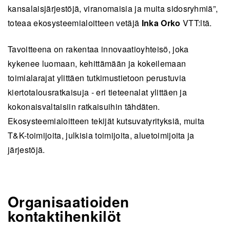
kansalaisjärjestöjä, viranomaisia ja muita sidosryhmiä”,
toteaa ekosysteemialoitteen vetäjä
Inka Orko
VTT:ltä.
Tavoitteena on rakentaa innovaatioyhteisö, joka
kykenee luomaan, kehittämään ja kokeilemaan
toimialarajat ylittäen tutkimustietoon perustuvia
kiertotalousratkaisuja - eri tieteenalat ylittäen ja
kokonaisvaltaisiin ratkaisuihin tähdäten.
Ekosysteemialoitteen tekijät kutsuvatyrityksiä, muita
T&K-toimijoita, julkisia toimijoita, aluetoimijoita ja
järjestöjä.
Organisaatioiden
kontaktihenkilöt