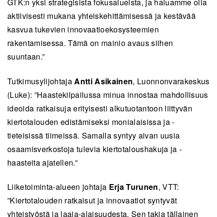
GTK:n yksi strategisista fokusalueista, ja haluamme olla
aktiivisesti mukana yhteiskehittämisessä ja kestävää
kasvua tukevien innovaatioekosysteemien
rakentamisessa. Tämä on mainio avaus siihen
suuntaan.”
Tutkimusylijohtaja
Antti Asikainen
, Luonnonvarakeskus
(Luke): ”Haastekilpailussa minua innostaa mahdollisuus
ideoida ratkaisuja erityisesti alkutuotantoon liittyvän
kiertotalouden edistämiseksi monialaisissa ja -
tieteisissä tiimeissä. Samalla syntyy aivan uusia
osaamisverkostoja tulevia kiertotaloushakuja ja -
haasteita ajatellen.”
Liiketoiminta-alueen johtaja
Erja Turunen
, VTT:
”Kiertotalouden ratkaisut ja innovaatiot syntyvät
yhteistyöstä ja laaja-alaisuudesta. Sen takia tällainen