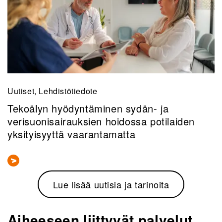
Uutiset, Lehdistötiedote
Tekoälyn hyödyntäminen sydän- ja
verisuonisairauksien hoidossa potilaiden
yksityisyyttä vaarantamatta
Lue lisää uutisia ja tarinoita
Aiheeseen liittyvät palvelut