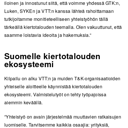
iloinen ja innostunut siitä, että voimme yhdessä GTK:n,
Luken, SYKEn ja VTT:n kanssa lähteä rahoittamaan
tutkijoitamme monitieteelliseen yhteistyöhön tällä
tärkeällä kiertotalouden teemalla. Olen vakuuttunut, että
saamme loistavia ideoita ja hakemuksia.”
Suomelle kiertotalouden
ekosysteemi
Kilpailu on alku VTT:n ja muiden T&K-organisaatioiden
yhteiselle aloitteelle käynnistää kiertotalouden
ekosysteemi. Valmistelutyöt on tehty työpajoissa
aiemmin keväällä.
”Yhteistyö on avain järjestelmää muuttavien ratkaisujen
luomiselle. Tarvitsemme kaikkia osaajia: yrityksiä,