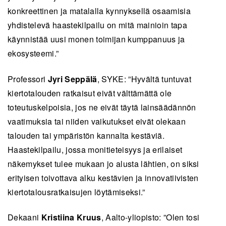
konkreettinen ja matalalla kynnyksellä osaamisia
yhdistelevä haastekilpailu on mitä mainioin tapa
käynnistää uusi monen toimijan kumppanuus ja
ekosysteemi.”
Professori
Jyri Seppälä
, SYKE: ”Hyvältä tuntuvat
kiertotalouden ratkaisut eivät välttämättä ole
toteutuskelpoisia, jos ne eivät täytä lainsäädännön
vaatimuksia tai niiden vaikutukset eivät olekaan
talouden tai ympäristön kannalta kestäviä.
Haastekilpailu, jossa monitieteisyys ja erilaiset
näkemykset tulee mukaan jo alusta lähtien, on siksi
erityisen toivottava alku kestävien ja innovatiivisten
kiertotalousratkaisujen löytämiseksi.”
Dekaani
Kristiina Kruus
, Aalto-yliopisto: ”Olen tosi