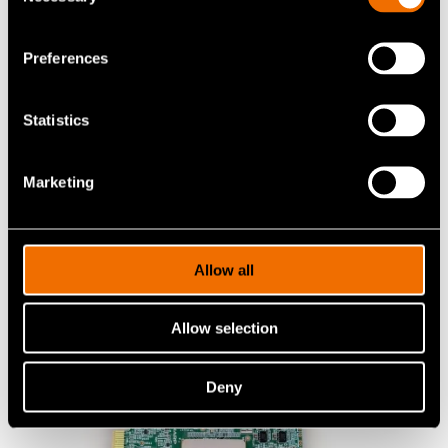
+358400966884
Preferences
inka.orko@vtt.fi
Statistics
Ota yhteyttä
Marketing
Katso profiili
Allow all
Allow selection
Lisää uutisia ja tarinoita
Deny