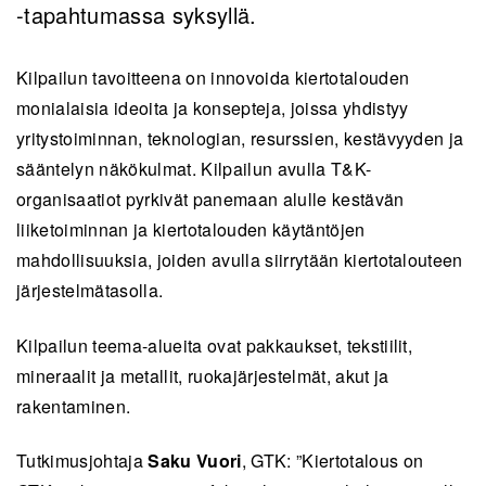
-tapahtumassa syksyllä.
Kilpailun tavoitteena on innovoida kiertotalouden
monialaisia ideoita ja konsepteja, joissa yhdistyy
yritystoiminnan, teknologian, resurssien, kestävyyden ja
sääntelyn näkökulmat. Kilpailun avulla T&K-
organisaatiot pyrkivät panemaan alulle kestävän
liiketoiminnan ja kiertotalouden käytäntöjen
mahdollisuuksia, joiden avulla siirrytään kiertotalouteen
järjestelmätasolla.
Kilpailun teema-alueita ovat pakkaukset, tekstiilit,
mineraalit ja metallit, ruokajärjestelmät, akut ja
rakentaminen.
Tutkimusjohtaja
Saku Vuori
, GTK: ”Kiertotalous on