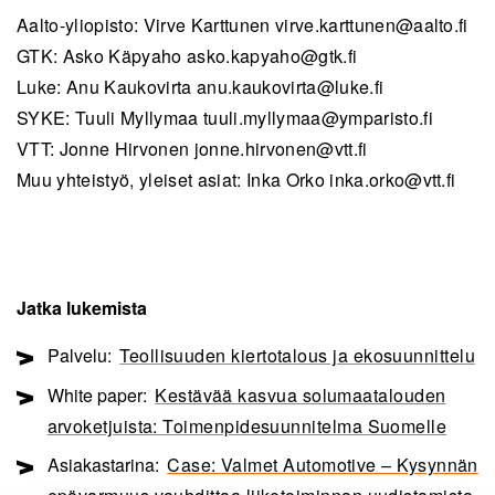
Aalto-yliopisto: Virve Karttunen
virve.karttunen@aalto.fi
GTK: Asko Käpyaho
asko.kapyaho@gtk.fi
Luke: Anu Kaukovirta
anu.kaukovirta@luke.fi
SYKE: Tuuli Myllymaa
tuuli.myllymaa@ymparisto.fi
VTT: Jonne Hirvonen
jonne.hirvonen@vtt.fi
Muu yhteistyö, yleiset asiat: Inka Orko
inka.orko@vtt.fi
Jatka lukemista
Palvelu:
Teollisuuden kiertotalous ja ekosuunnittelu
White paper:
Kestävää kasvua solumaatalouden
arvoketjuista: Toimenpidesuunnitelma Suomelle
Asiakastarina:
Case: Valmet Automotive – Kysynnän