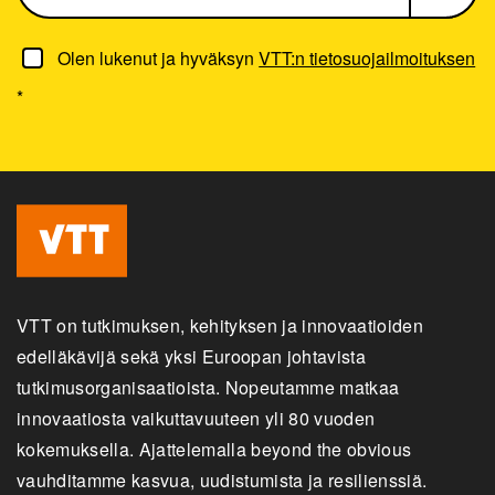
Olen lukenut ja hyväksyn
VTT:n tietosuojailmoituksen
*
VTT on tutkimuksen, kehityksen ja innovaatioiden
edelläkävijä sekä yksi Euroopan johtavista
tutkimusorganisaatioista. Nopeutamme matkaa
innovaatiosta vaikuttavuuteen yli 80 vuoden
kokemuksella. Ajattelemalla beyond the obvious
vauhditamme kasvua, uudistumista ja resilienssiä.