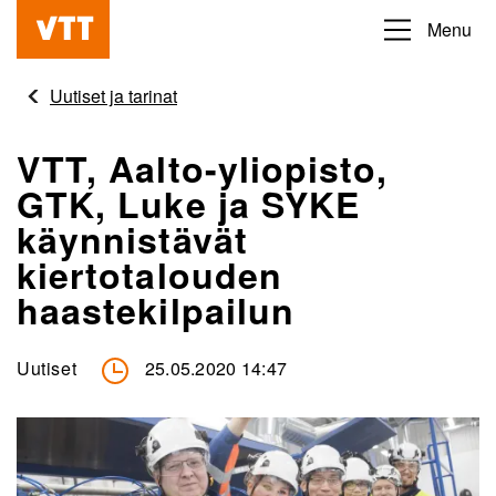
Hyppää
Menu
Beyond
pääsisältöön
the
Uutiset ja tarinat
obvious
VTT, Aalto-yliopisto,
GTK, Luke ja SYKE
käynnistävät
kiertotalouden
haastekilpailun
Uutiset
25.05.2020 14:47