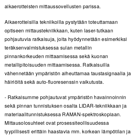
aikaerotteisten mittaussovellusten parissa.
Aikaerotteisilla tekniikoilla pystytään toteuttamaan
optiseen mittaustekniikkaan, kuten laser-tutkaan
pohjautuvia ratkaisuja, joita hyödynnetään esimerkiksi
teräksenvalmistuksessa sulan metallin
pinnankorkeuden mittaamisessa sekä kuonan
metallipitoisuuden mittaamisessa. Ratkaisuilla
vähennetään ympäristön aiheuttamaa taustasignaalia ja
häiriöitä sekä auto-fluoresenssin vaikutusta.
- Ratkaisumme pohjautuvat ympäristön havainnoinnin
sekä pinnan tunnistuksen osalta LIDAR-tekniikkaan ja
materiaalitunnistuksessa RAMAN-spektroskopiaan.
Mittausolosuhteet ovat prosessiteollisuudessa
tyypillisesti erittäin haastavia mm. korkean lämpötilan ja