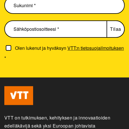
Olen lukenut ja hyväksyn
VTT:n tietosuojailmoituksen
*
VTT on tutkimuksen, kehityksen ja innovaatioiden
edelläkävijä sekä yksi Euroopan johtavista