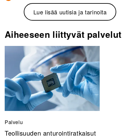
Lue lisää uutisia ja tarinoita
Aiheeseen liittyvät palvelut
Palvelu
Teollisuuden anturointiratkaisut