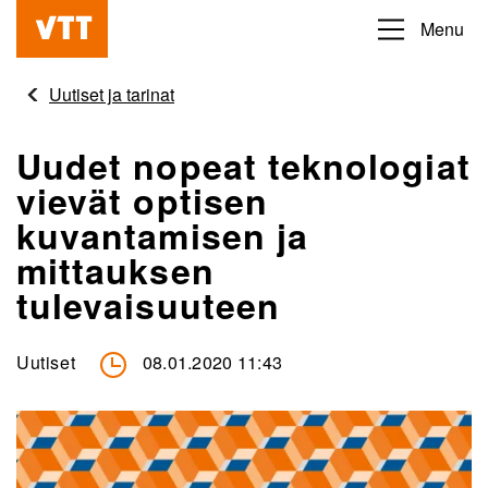
Hyppää
Menu
Beyond
pääsisältöön
the
Uutiset ja tarinat
obvious
Uudet nopeat teknologiat
vievät optisen
kuvantamisen ja
mittauksen
tulevaisuuteen
Uutiset
08.01.2020 11:43