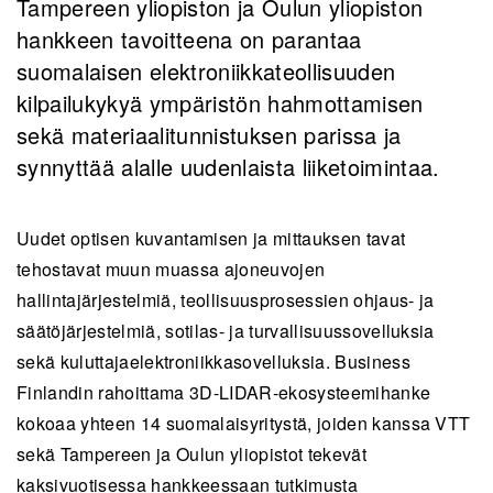
Tampereen yliopiston ja Oulun yliopiston
hankkeen tavoitteena on parantaa
suomalaisen elektroniikkateollisuuden
kilpailukykyä ympäristön hahmottamisen
sekä materiaalitunnistuksen parissa ja
synnyttää alalle uudenlaista liiketoimintaa.
Uudet optisen kuvantamisen ja mittauksen tavat
tehostavat muun muassa ajoneuvojen
hallintajärjestelmiä, teollisuusprosessien ohjaus- ja
säätöjärjestelmiä, sotilas- ja turvallisuussovelluksia
sekä kuluttajaelektroniikkasovelluksia. Business
Finlandin rahoittama 3D-LIDAR-ekosysteemihanke
kokoaa yhteen 14 suomalaisyritystä, joiden kanssa VTT
sekä Tampereen ja Oulun yliopistot tekevät
kaksivuotisessa hankkeessaan tutkimusta