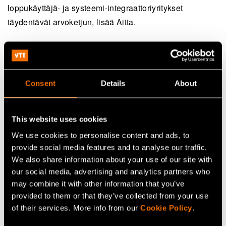
loppukäyttäjä- ja systeemi-integraattoriyritykset
täydentävät arvoketjun, lisää Aitta.
Jatka lukemista
Consent
Details
About
Palvelu:
Teollisuuden anturointiratkaisut
White paper:
Läpi kuolemanlaakson − Mistä Suomi
kasvaa?
This website uses cookies
We use cookies to personalise content and ads, to
Asiakastarina:
Case: Dispelix – Yhteiskäyttöinen
provide social media features and to analyse our traffic.
puhdastila edistää AR-valojohteiden T&K-työtä
We also share information about your use of our site with
our social media, advertising and analytics partners who
may combine it with other information that you’ve
Jaa
provided to them or that they’ve collected from your use
of their services. More info from our
Cookie Policy
.