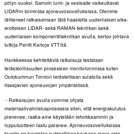
pölyn vuoksi. Samoin lumi- ja vesisade vaikeuttavat
LIDARin toimintaa ajoneuvosovelluksissa. Olemme
lähteneet ratkaisemaan tätä haastetta uudenlaisen aika-
erotteisen LIDAR- sekä RAMAN-tekniikan sekä
uudenlaisen komponenttitekniikan avulla, kertoo johtava
tutkija Pentti Karioja VTT:ltä.
Hankkeessa kehitettäviä ratkaisuja testataan
terästeollisuuden prosessien monitoroinnissa kuten
Outokummun Tornion terästehtaan sulatolla sekä
itseajavien ajoneuvojen ympäristössä.
- Ratkaisujen avulla voimme ohjata
materiaalivalmistusprosessia siten, että energiakulutus
pienenee, raaka-aine käytetään tehokkaammin ja
lopputuotteen laatu paranee. Ajoneuvosovelluksissa
tavoite on tunnistaa suhteellisen kaukana oleva este