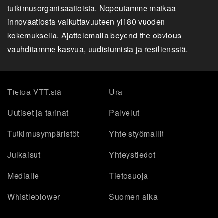
tutkimusorganisaatioista. Nopeutamme matkaa
innovaatiosta vaikuttavuuteen yli 80 vuoden
kokemuksella. Ajattelemalla beyond the obvious
vauhditamme kasvua, uudistumista ja resilienssiä.
Tietoa VTT:stä
Ura
Uutiset ja tarinat
Palvelut
Tutkimusympäristöt
Yhteistyömallit
Julkaisut
Yhteystiedot
Medialle
Tietosuoja
Whistleblower
Suomen aika