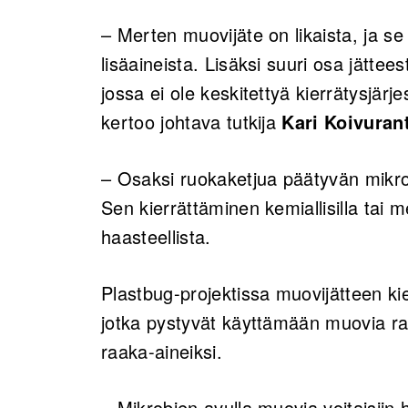
– Merten muovijäte on likaista, ja se
lisäaineista. Lisäksi suuri osa jätte
jossa ei ole keskitettyä kierrätysjär
kertoo johtava tutkija
Kari Koivuran
– Osaksi ruokaketjua päätyvän mikr
Sen kierrättäminen kemiallisilla tai 
haasteellista.
Plastbug-projektissa muovijätteen kie
jotka pystyvät käyttämään muovia ra
raaka-aineiksi.
– Mikrobien avulla muovia voitaisiin 