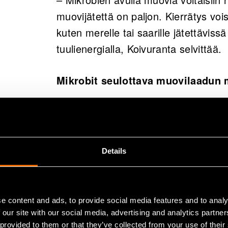
muovijätettä on paljon. Kierrätys voi
kuten merelle tai saarille jätettävissä
tuulienergialla, Koivuranta selvittää.
Mikrobit seulottava muovilaadun 
Plastbug-projektissa pääpaino on oll
tunnistamisessa. – Mikään mikrobi ei
muovilaatuja. Ensimmäinen askel onk
Details
pystyy hajottamaan mitäkin muovilaa
Projektissa tarkasteltiin erikseen nel
e content and ads, to provide social media features and to analy
polypropeenia, PET-muovia sekä polys
 our site with our social media, advertising and analytics partn
kompostirikastuksessa mikrobeja, jot
 provided to them or that they’ve collected from your use of their