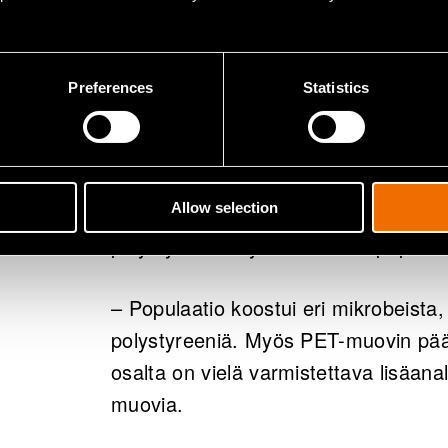
Tämän jälkeen muoveja ja niihin kiin
suolaliuoksessa. Näin pyrittiin selvit
hajottamaan muovia.
Preferences
Statistics
Polystyreenin hajottaminen varmi
Lyhyen kasvatusjakson aikana saatiin
Allow selection
polystyreeniä syövän mikrobipopulaa
– Populaatio koostui eri mikrobeista, 
polystyreeniä. Myös PET-muovin pääl
osalta on vielä varmistettava lisäanal
muovia.