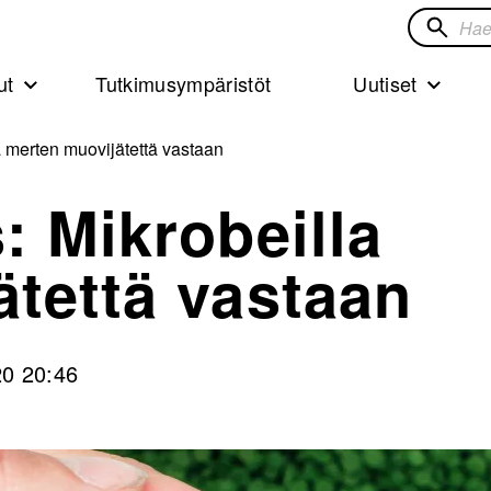
Hae
sivustol
ut
Tutkimusympäristöt
Uutiset
a merten muovijätettä vastaan
: Mikrobeilla
tettä vastaan
20 20:46