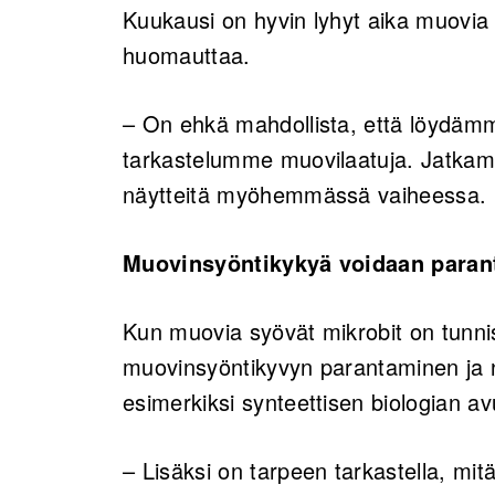
Kuukausi on hyvin lyhyt aika muovia h
huomauttaa.
– On ehkä mahdollista, että löydämme
tarkastelumme muovilaatuja. Jatka
näytteitä myöhemmässä vaiheessa.
Muovinsyöntikykyä voidaan paran
Kun muovia syövät mikrobit on tunnis
muovinsyöntikyvyn parantaminen ja 
esimerkiksi synteettisen biologian avu
– Lisäksi on tarpeen tarkastella, mi