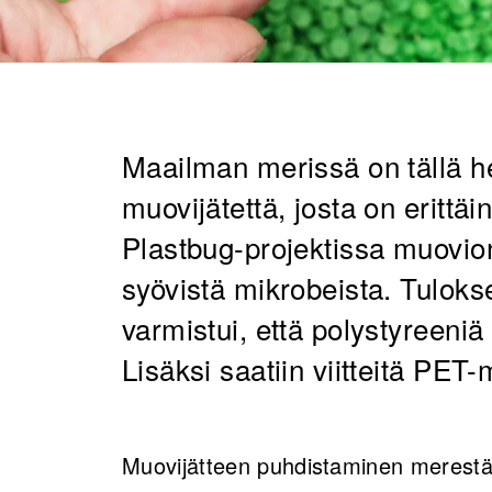
Maailman merissä on tällä he
muovijätettä, josta on erittä
Plastbug-projektissa muovion
syövistä mikrobeista. Tulokse
varmistui, että polystyreeniä
Lisäksi saatiin viitteitä PET
Muovijätteen puhdistaminen merestä