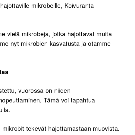
ajottaville mikrobeille, Koivuranta
 vielä mikrobeja, jotka hajottavat muita
mme nyt mikrobien kasvatusta ja otamme
taa
tettu, vuorossa on niiden
nopeuttaminen. Tämä voi tapahtua
lla.
tä mikrobit tekevät hajottamastaan muovista.