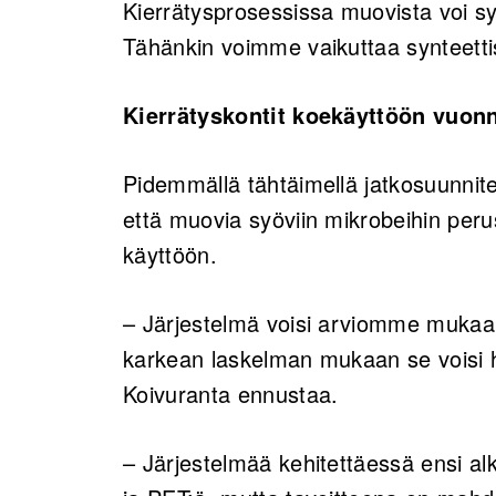
Kierrätysprosessissa muovista voi sy
Tähänkin voimme vaikuttaa synteettis
Kierrätyskontit koekäyttöön vuon
Pidemmällä tähtäimellä jatkosuunnite
että muovia syöviin mikrobeihin perus
käyttöön.
– Järjestelmä voisi arviomme mukaa
karkean laskelman mukaan se voisi h
Koivuranta ennustaa.
– Järjestelmää kehitettäessä ensi alk