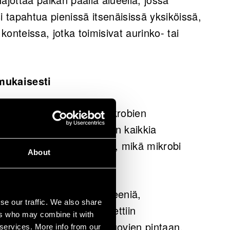
si tapahtua pienissä itsenäisissä yksiköissä,
 konteissa, jotka toimisivat aurinko- tai
mukaisesti
ut muovia hajottavien mikrobien
 voi käyttää ravinnokseen kaikkia
in se, että tunnistamme, mikä mikrobi
About
tua.
jää muovilaatua: polyetyleeniä,
se our traffic. We also share
tyreeniä. Ensin kartoitettiin
ers who may combine it with
ka kiinnittyvät näiden muovien pintaan.
 services. More info from our