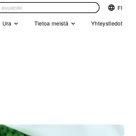
FI
Vaihda
ta
kieltä,nyky
kieliFinnish
Ura
Tietoa meistä
Yhteystiedot