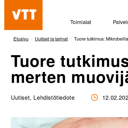
Hyppää
pääsisältöön
Beyond
Toimialat
Palvel
the
obvious
Etusivu
Uutiset ja tarinat
Tuore tutkimus: Mikrobeill
Tuore tutkimus
merten muovijä
Uutiset, Lehdistötiedote
12.02.20