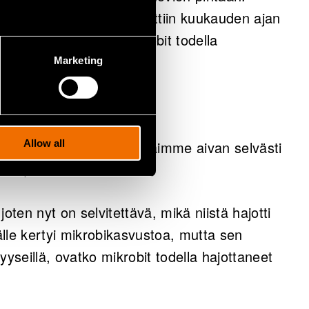
nityviä mikrobeja kasvatettiin kuukauden ajan
tämään, lähtisivätkö mikrobit todella
Marketing
stui
 toivottuja tuloksia. – Näimme aivan selvästi
Allow all
tion, Koivuranta sanoo.
joten nyt on selvitettävä, mikä niistä hajotti
le kertyi mikrobikasvustoa, mutta sen
yyseillä, ovatko mikrobit todella hajottaneet