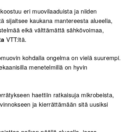
 koostuu eri muovilaaduista ja niiden
estä sijaitsee kaukana mantereesta alueella,
jestelmää eikä välttämättä sähkövoimaa,
ta
VTT:ltä.
omuovin kohdalla ongelma on vielä suurempi.
mekaanisilla menetelmillä on hyvin
rrätykseen haettiin ratkaisuja mikrobeista,
vinnokseen ja kierrättämään sitä uusiksi
hajottaa paikan päällä alueella, jossa