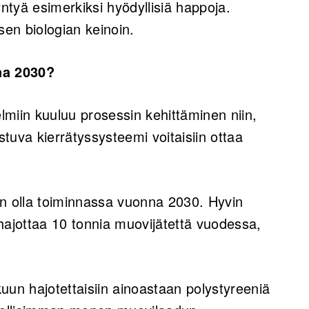
ntyä esimerkiksi hyödyllisiä happoja.
en biologian keinoin.
na 2030?
lmiin kuuluu prosessin kehittäminen niin,
tuva kierrätyssysteemi voitaisiin ottaa
n olla toiminnassa vuonna 2030. Hyvin
ajottaa 10 tonnia muovijätettä vuodessa,
uun hajotettaisiin ainoastaan polystyreeniä