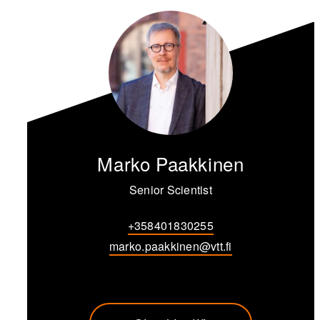
Marko Paakkinen
Senior Scientist
+358401830255
marko.paakkinen@vtt.fi