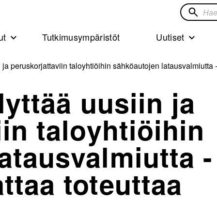
Hae
sivustol
ut
Tutkimusympäristöt
Uutiset
n ja peruskorjattaviin taloyhtiöihin sähköautojen latausvalmiutta 
lyttää uusiin ja
in taloyhtiöihin
atausvalmiutta -
ttaa toteuttaa