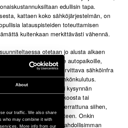
onaiskustannuksiltaan edullisin tapa.
esta, kattaen koko sähköjärjestelmän, on
ullisia latauspisteiden toteuttamisen
ttämättä kuitenkaan merkittävästi vähennä.
 suunniteltaessa otetaan jo alusta alkaen
en toteuttaminen kaikille autopaikoille,
 sähkökeskukset ja muu tarvittava sähköinfra
levaisuuden lisääntyvä sähkönkulutus.
About
ntaa sen jälkeen helposti kysynnän
ksi suuremmasta kaapelikoosta tai
ieni tässä vaiheessa, verrattuna siihen,
se our traffic. We also share
tämään suuremmiksi jälkikäteen. Onkin
ers who may combine it with
hokkainta tehdä valmius mahdollisimman
 services. More info from our