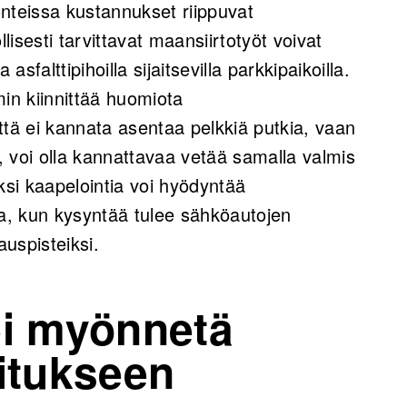
nteissa kustannukset riippuvat
isesti tarvittavat maansiirtotyöt voivat
asfalttipihoilla sijaitsevilla parkkipaikoilla.
min kiinnittää huomiota
ttä ei kannata asentaa pelkkiä putkia, vaan
 voi olla kannattavaa vetää samalla valmis
luksi kaapelointia voi hyödyntää
aa, kun kysyntää tulee sähköautojen
auspisteiksi.
ei myönnetä
itukseen