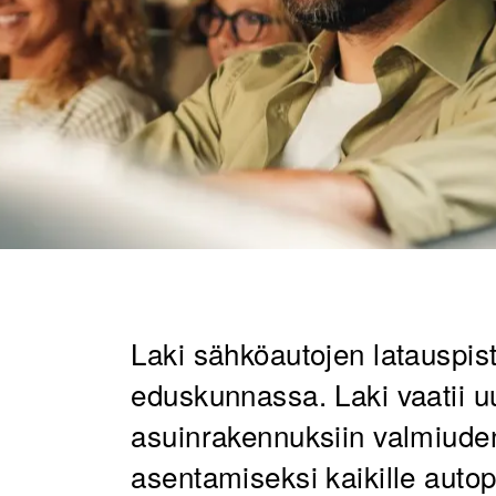
Laki sähköautojen latauspis
eduskunnassa. Laki vaatii uus
asuinrakennuksiin valmiude
asentamiseksi kaikille autop