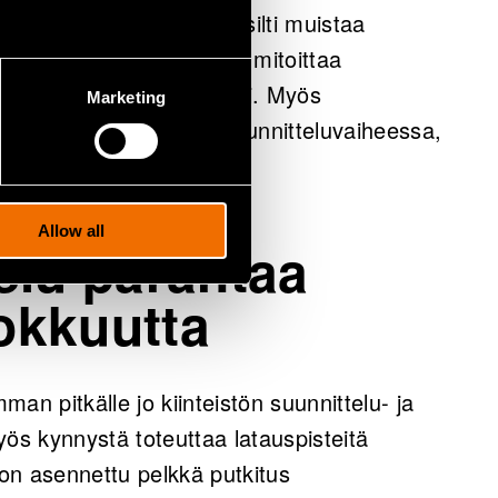
Mitoituksessa kannattaa silti muistaa
a lähteminen - ei kannata mitoittaa
n tarpeettoman suureksi. Myös
Marketing
attaa muistaa jo heti suunnitteluvaiheessa,
tamisen kohtuulliseksi.
Allow all
elu parantaa
okkuutta
an pitkälle jo kiinteistön suunnittelu- ja
s kynnystä toteuttaa latauspisteitä
 on asennettu pelkkä putkitus