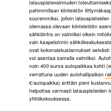
latauspistevalmiuden toteuttamiseks
pahimmillaan kiinteistön liittymäkaa
suuremmiksi, jolloin latauspisteide
olemassa olevaan kiinteistöön asenn
sähköinfra on valmiiksi oikein mitoit
vain kaapeloinnin sähkökeskuksesta 
ovat kokonaiskustannukset selvästi
voi asentaa samalla valmiiksi. Autoh
noin 400 euroa autopaikkaa kohti (
verrattuna uuden autohallipaikan
ra
(o
€/autopaikka) erittäin pieni kustann
helpottaa varmasti latauspisteiden
yhtiökokouksessa.