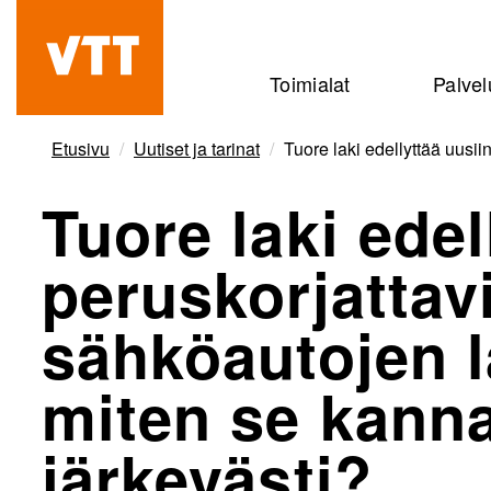
Hyppää
pääsisältöön
Beyond
Toimialat
Palvel
the
obvious
Etusivu
Uutiset ja tarinat
Tuore laki edellyttää uusii
Tuore laki edel
peruskorjattavi
sähköautojen l
miten se kanna
järkevästi?