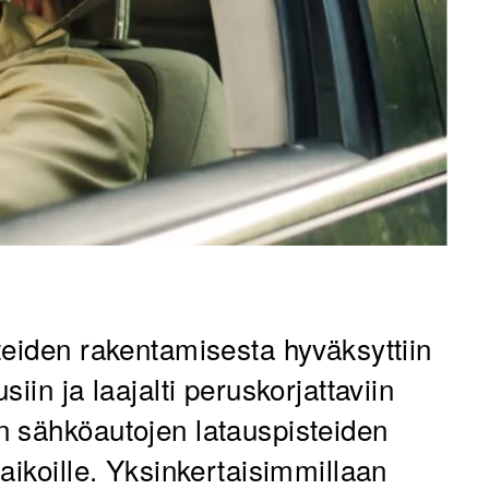
teiden rakentamisesta hyväksyttiin
iin ja laajalti peruskorjattaviin
n sähköautojen latauspisteiden
aikoille. Yksinkertaisimmillaan