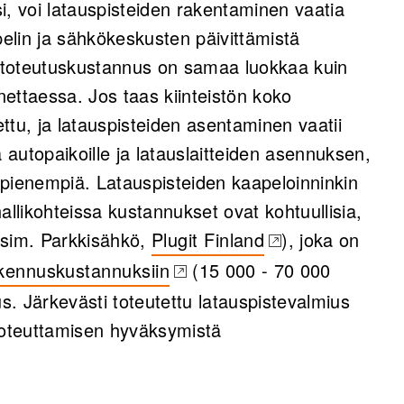
i, voi latauspisteiden rakentaminen vaatia
pelin ja sähkökeskusten päivittämistä
n toteutuskustannus on samaa luokkaa kuin
ettaessa. Jos taas kiinteistön koko
ettu, ja latauspisteiden asentaminen vaatii
autopaikoille ja latauslaitteiden asennuksen,
 pienempiä. Latauspisteiden kaapeloinninkin
allikohteissa kustannukset ovat kohtuullisia,
esim. Parkkisähkö,
Plugit Finland
), joka on
(opens in a new tab)
kennuskustannuksiin
(15 000 - 70 000
pens in a new tab)
us. Järkevästi toteutettu latauspistevalmius
 toteuttamisen hyväksymistä