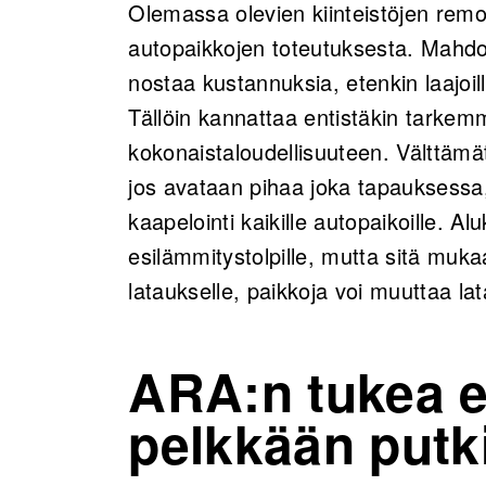
Olemassa olevien kiinteistöjen remo
autopaikkojen toteutuksesta. Mahdoll
nostaa kustannuksia, etenkin laajoilla 
Tällöin kannattaa entistäkin tarkem
kokonaistaloudellisuuteen. Välttämä
jos avataan pihaa joka tapauksessa,
kaapelointi kaikille autopaikoille. A
esilämmitystolpille, mutta sitä muk
lataukselle, paikkoja voi muuttaa lat
ARA:n tukea 
pelkkään putk