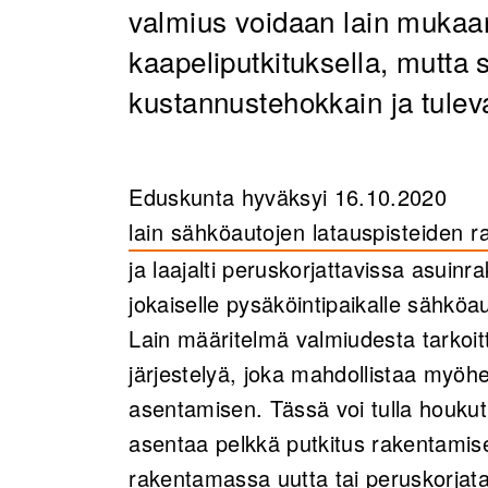
valmius voidaan lain mukaan
kaapeliputkituksella, mutta s
kustannustehokkain ja tulev
Eduskunta hyväksyi 16.10.2020
lain sähköautojen latauspisteiden 
(opens in a new tab)
ja laajalti peruskorjattavissa asui
jokaiselle pysäköintipaikalle sähköa
Lain määritelmä valmiudesta tarkoit
järjestelyä, joka mahdollistaa myöhe
asentamisen. Tässä voi tulla houkutu
asentaa pelkkä putkitus rakentamise
rakentamassa uutta tai peruskorjata