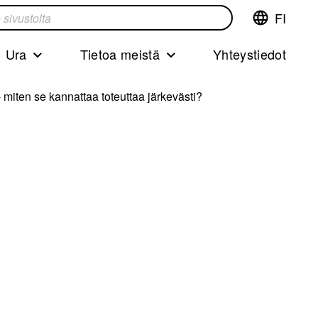
FI
Vaihda
ta
kieltä,nyky
kieliFinnish
Ura
Tietoa meistä
Yhteystiedot
- miten se kannattaa toteuttaa järkevästi?