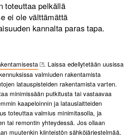
 toteuttaa pelkällä
e ei ole välttämättä
aisuuden kannalta paras tapa.
rakentamisesta
. Laissa edellytetään uusissa
nrakennuksissa valmiuden rakentamista
utojen latauspisteiden rakentamista varten.
taa minimissään putkitusta tai vastaavaa
mmin kaapeloinnin ja latauslaitteiden
s toteuttaa valmius minimitasolla, ja
n tai remontin yhteydessä. Jos ollaan
an muutenkin kiinteistön sähköjärjestelmää,