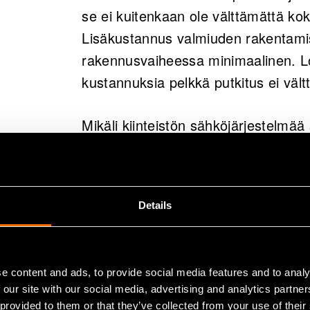
se ei kuitenkaan ole välttämättä kok
Lisäkustannus valmiuden rakentamis
rakennusvaiheessa minimaalinen. Lop
kustannuksia pelkkä putkitus ei väl
Mikäli kiinteistön sähköjärjestelmää
huomioon sähköautojen latauspisteid
voidaan kiinteistön liittymäkaapeli,
mitoittaa jo valmiiksi kestämään tu
Details
Sähköliittymän kokoa voidaan suure
kasvaessa. Lisäkustannus esimerki
suuremmasta keskuksesta on hyvin p
e content and ads, to provide social media features and to analy
että näitä osia jouduttaisiin päivit
 our site with our social media, advertising and analytics partn
kiinteistöjen kannalta kustannuste
 provided to them or that they’ve collected from your use of their