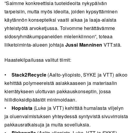
”Saimme konkreettisia tuoteideoita nykypäivän
tarpeisiin, mutta myös ideoita, joiden kypsyttäminen
käytännön konsepteiksi vaatii aikaa ja laaja-alaista
yhteistyötä arvoketjussa. Toivomme herättävämme
sidosryhmäkumppaneiden mielenkiinnon”, toteaa
liiketoiminta-alueen johtaja
Jussi Manninen
VTT:stä.
Haastekilpailussa valitut tiimit:
•
Stack2Recycle
(Aalto-yliopisto, SYKE ja VTT) aikoo
kehittää polymeereistä asiakkaaseen ja materiaalin
kierrätykseen ulottuvan pakkauskonseptin, jossa
hiilidioksidipäästöt minimoidaan.
•
Hopsista
(Luke ja VTT) kehittää humalasta viljelyn
ja oluenvalmistuksen yhteydessä syntyvistä sivuvirroista
pakkausratkaisuja ja muita sovelluksia.
•
Birkewolle
(Aalto-yliopisto, Luke, VTT ja SYKE)