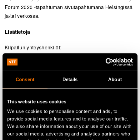
Forum 2020 -tapahtuman sivutapahtumana Helsingissä
ja/tai verkossa.
Lisätietoja
Kilpailun yhteyshenkilöt:
Aalto-yliopisto: Virve Karttunen,
virve.karttunen@aalto.fi
Geologian tutkimuskeskus: Asko Käpyaho,
asko.kapyaho@gtk.fi
Consent
Details
About
Luonnonvarakeskus: Anu Kaukovirta,
anu.kaukovirta@luke.fi
Suomen ympäristökeskus: Tuuli Myllymaa,
This website uses cookies
tuuli.myllymaa@ymparisto.fi
We use cookies to personalise content and ads, to
VTT: Jonne Hirvonen,
jonne.hirvonen@vtt.fi
provide social media features and to analyse our traffic.
We also share information about your use of our site with
Yleiset tiedot: Inka Orko,
inka.orko@vtt.fi
our social media, advertising and analytics partners who