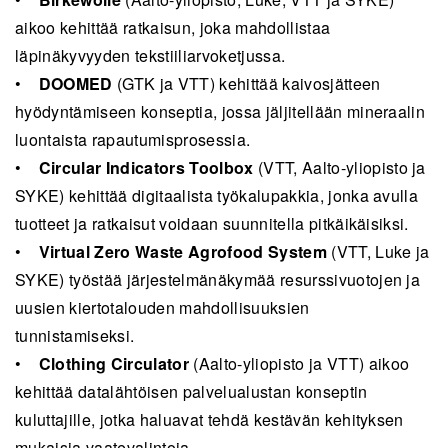
aikoo kehittää ratkaisun, joka mahdollistaa
läpinäkyvyyden tekstiiliarvoketjussa.
•
DOOMED
(GTK ja VTT) kehittää kaivosjätteen
hyödyntämiseen konseptia, jossa jäljitellään mineraalin
luontaista rapautumisprosessia.
•
Circular Indicators Toolbox
(VTT, Aalto-yliopisto ja
SYKE) kehittää digitaalista työkalupakkia, jonka avulla
tuotteet ja ratkaisut voidaan suunnitella pitkäikäisiksi.
•
Virtual Zero Waste Agrofood System
(VTT, Luke ja
SYKE) työstää järjestelmänäkymää resurssivuotojen ja
uusien kiertotalouden mahdollisuuksien
tunnistamiseksi.
•
Clothing Circulator
(Aalto-yliopisto ja VTT) aikoo
kehittää datalähtöisen palvelualustan konseptin
kuluttajille, jotka haluavat tehdä kestävän kehityksen
mukaisia vaatevalintoja.