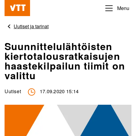
Hyppää
Menu
Beyond
pääsisältöön
the
Uutiset ja tarinat
obvious
Suunnittelulähtöisten
kiertotalousratkaisujen
haastekilpailun tiimit on
valittu
Uutiset
17.09.2020 15:14