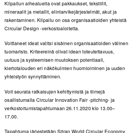
Kilpailun aihealueita ovat pakkaukset, tekstiilit,
mineraalit ja metallit, elintarvikejärjestelmät, akut ja
rakentaminen. Kilpailu on osa organisaatioiden yhteistä
Circular Design -verkostoaloitetta.
Voittaneet ideat valitsi sisäinen organisaatioiden välinen
tuomaristo. Kriteereinä olivat idean toteutettavuus,
uutuus ja systeemisen muutoksen potentiaali,
kiertotalouden eri näkökulmien huomioiminen ja uuden
yhteistyön synnyttäminen.
Voit seurata ratkaisujen kehittymistä ja tiimejä
osallistumalla Circular Innovation Fair -pitching- ja
verkostoitumistapahtumaan 26.11.2020 klo 13.00–
17.00.
Tapahtuma järjestetään Sitran World Circular Economy