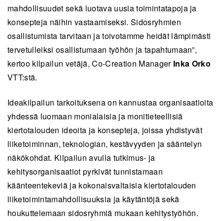
mahdollisuudet sekä luotava uusia toimintatapoja ja
konsepteja näihin vastaamiseksi. Sidosryhmien
osallistumista tarvitaan ja toivotamme heidät lämpimästi
tervetulleiksi osallistumaan työhön ja tapahtumaan”,
kertoo kilpailun vetäjä, Co-Creation Manager
Inka Orko
VTT:stä.
Ideakilpailun tarkoituksena on kannustaa organisaatioita
yhdessä luomaan monialaisia ja monitieteellisiä
kiertotalouden ideoita ja konsepteja, joissa yhdistyvät
liiketoiminnan, teknologian, kestävyyden ja sääntelyn
näkökohdat. Kilpailun avulla tutkimus- ja
kehitysorganisaatiot pyrkivät tunnistamaan
käänteentekeviä ja kokonaisvaltaisia kiertotalouden
liiketoimintamahdollisuuksia ja käytäntöjä sekä
houkuttelemaan sidosryhmiä mukaan kehitystyöhön.