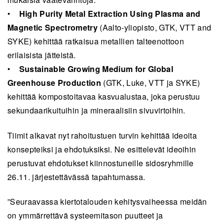
•
High Purity Metal Extraction Using Plasma and
Magnetic Spectrometry
(Aalto-yliopisto, GTK, VTT and
SYKE) kehittää ratkaisua metallien talteenottoon
erilaisista jätteistä.
•
Sustainable Growing Medium for Global
Greenhouse Production
(GTK, Luke, VTT ja SYKE)
kehittää kompostoitavaa kasvualustaa, joka perustuu
sekundaarikuituihin ja mineraalisiin sivuvirtoihin.
Tiimit alkavat nyt rahoitustuen turvin kehittää ideoita
konsepteiksi ja ehdotuksiksi. Ne esittelevät ideoihin
perustuvat ehdotukset kiinnostuneille sidosryhmille
26.11. järjestettävässä tapahtumassa.
”Seuraavassa kiertotalouden kehitysvaiheessa meidän
on ymmärrettävä systeemitason puutteet ja