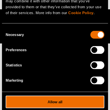
may combine it with other information that you’ve
provided to them or that they’ve collected from your use
of their services. More info from our
Cookie Policy
.
Lue lisää
Consent
Tie­do­te kil­pai­lun jul­kis­ta­mis­vai­hees­ta 25.5.2020
Necessary
Selection
Preferences
Jatka lukemista
Statistics
Marketing
Jaa
Allow all