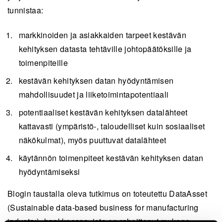
tunnistaa:
markkinoiden ja asiakkaiden tarpeet kestävän
kehityksen datasta tehtäville johtopäätöksille ja
toimenpiteille
kestävän kehityksen datan hyödyntämisen
mahdollisuudet ja liiketoimintapotentiaali
potentiaaliset kestävän kehityksen datalähteet
kattavasti (ympäristö-, taloudelliset kuin sosiaaliset
näkökulmat), myös puuttuvat datalähteet
käytännön toimenpiteet kestävän kehityksen datan
hyödyntämiseksi
Blogin taustalla oleva tutkimus on toteutettu DataAsset
(Sustainable data-based business for manufacturing
industry) -hankkeessa, jota on rahoittanut mukana