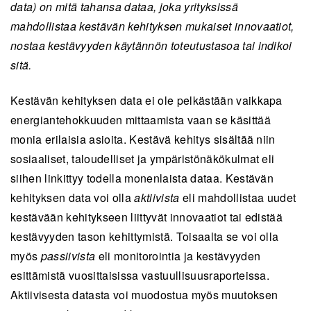
data) on mitä tahansa dataa, joka yrityksissä
mahdollistaa kestävän kehityksen mukaiset innovaatiot,
nostaa kestävyyden käytännön toteutustasoa tai indikoi
sitä.
Kestävän kehityksen data ei ole pelkästään vaikkapa
energiantehokkuuden mittaamista vaan se käsittää
monia erilaisia asioita. Kestävä kehitys sisältää niin
sosiaaliset, taloudelliset ja ympäristönäkökulmat eli
siihen linkittyy todella monenlaista dataa. Kestävän
kehityksen data voi olla
aktiivista
eli mahdollistaa uudet
kestävään kehitykseen liittyvät innovaatiot tai edistää
kestävyyden tason kehittymistä. Toisaalta se voi olla
myös
passiivista
eli monitorointia ja kestävyyden
esittämistä vuosittaisissa vastuullisuusraporteissa.
Aktiivisesta datasta voi muodostua myös muutoksen