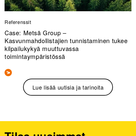
Referenssit
Case: Metsä Group –
Kasvunmahdollistajien tunnistaminen tukee
kilpailukykyä muuttuvassa
toimintaympäristössä
Lue lisää uutisia ja tarinoita
Tilaa uusimmat