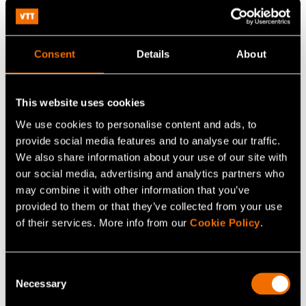
olevien yritysten lisäksi VTT ja Business Finland.
Consent
Details
About
Jatka lukemista
This website uses cookies
Palvelu:
Teollisten ja datapalveluiden
We use cookies to personalise content and ads, to
liiketoimintakehitys
provide social media features and to analyse our traffic.
White paper:
Tulevaisuuden kaupunki rakennetaan
We also share information about your use of our site with
tänään
our social media, advertising and analytics partners who
may combine it with other information that you’ve
Asiakastarina:
Case: Valmet Automotive – Kysynnän
provided to them or that they’ve collected from your use
epävarmuus vauhdittaa liiketoiminnan uudistamista
of their services. More info from our
Cookie Policy
.
Consent
Jaa
Necessary
Selection