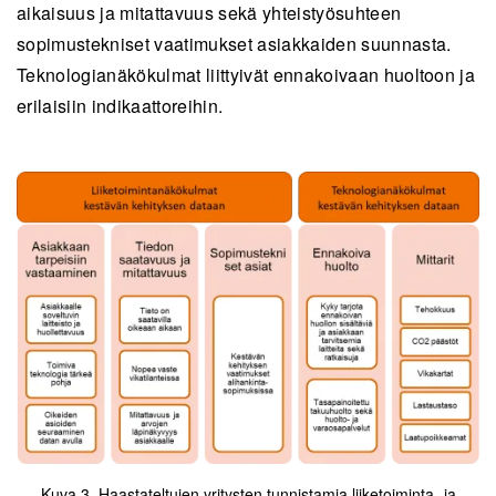
aikaisuus ja mitattavuus sekä yhteistyösuhteen
sopimustekniset vaatimukset asiakkaiden suunnasta.
Teknologianäkökulmat liittyivät ennakoivaan huoltoon ja
erilaisiin indikaattoreihin.
Kuva 3. Haastateltujen yritysten tunnistamia liiketoiminta- ja