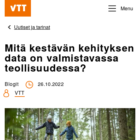
Hyppää
Menu
Beyond
pääsisältöön
the
Uutiset ja tarinat
obvious
Mitä kestävän kehityksen
data on valmistavassa
teollisuudessa?
Blogit
26.10.2022
VTT