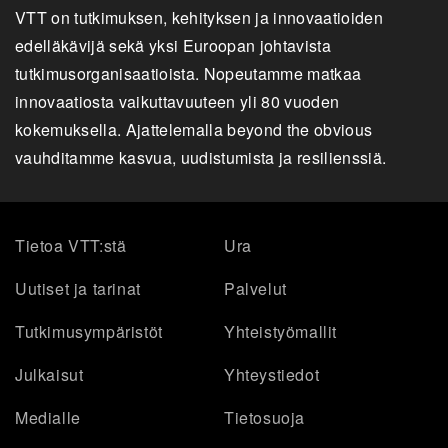
VTT on tutkimuksen, kehityksen ja innovaatioiden
edelläkävijä sekä yksi Euroopan johtavista
tutkimusorganisaatioista. Nopeutamme matkaa
innovaatiosta vaikuttavuuteen yli 80 vuoden
kokemuksella. Ajattelemalla beyond the obvious
vauhditamme kasvua, uudistumista ja resilienssiä.
Tietoa VTT:stä
Ura
Uutiset ja tarinat
Palvelut
Tutkimusympäristöt
Yhteistyömallit
Julkaisut
Yhteystiedot
Medialle
Tietosuoja