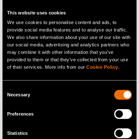
This website uses cookies
We use cookies to personalise content and ads, to
provide social media features and to analyse our traffic.
We also share information about your use of our site with
our social media, advertising and analytics partners who
may combine it with other information that you’ve
provided to them or that they’ve collected from your use
of their services. More info from our
Cookie Policy
.
Consent
Necessary
Selection
Artikkelit
VTT:n ferrosähköinen muistiteknologia
Preferences
tasoittaa tietä erittäin energiatehokkaalle
tekoälylaskennalle
Statistics