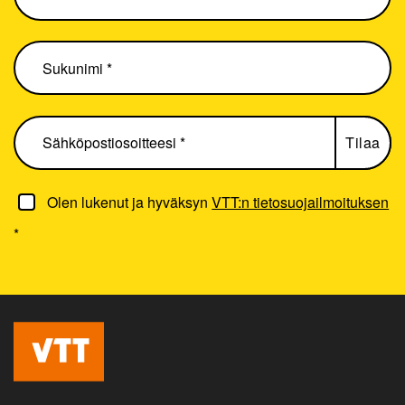
Olen lukenut ja hyväksyn
VTT:n tietosuojailmoituksen
*