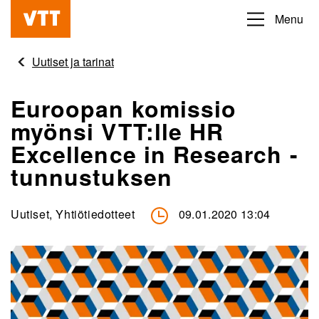
Hyppää
Menu
Beyond
pääsisältöön
the
Uutiset ja tarinat
obvious
Euroopan komissio
myönsi VTT:lle HR
Excellence in Research -
tunnustuksen
Uutiset, Yhtiötiedotteet
09.01.2020 13:04