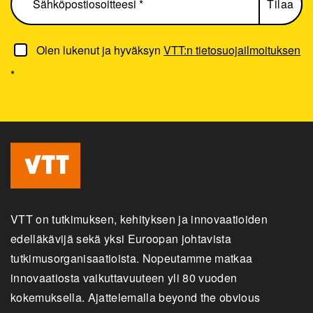
Olen lukenut ja hyväksyn
VTT:n tietosuojailmoituksen
*
VTT on tutkimuksen, kehityksen ja innovaatioiden
edelläkävijä sekä yksi Euroopan johtavista
tutkimusorganisaatioista. Nopeutamme matkaa
innovaatiosta vaikuttavuuteen yli 80 vuoden
kokemuksella. Ajattelemalla beyond the obvious