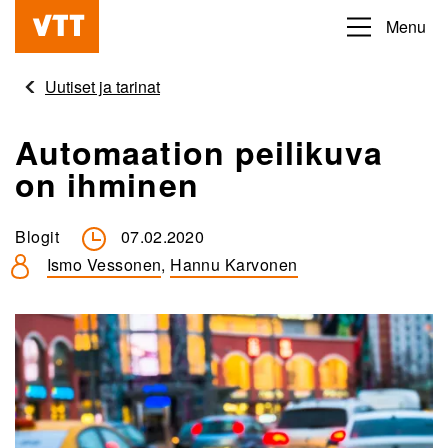
Hyppää
Menu
Beyond
pääsisältöön
the
Uutiset ja tarinat
obvious
Automaation peilikuva
on ihminen
Blogit
07.02.2020
Ismo Vessonen
,
Hannu Karvonen