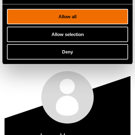
Allow all
Ota yhteyttä
Allow selection
Katso profiili
Deny