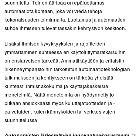
suunniteltu. Toinen ääripää on epäluottamus
automaatiota kohtaan, joka voi viedä tehoja
kokonaisuuden toiminnalta. Luottamus ja automaation
suhde ihmiseen tulevat tässäkin kehitystyön keskiöön.
Lisäksi ihmisen kyvykkyyksien ja rajoitteiden
ymmärtäminen suhteessa eri käyttöliittymäratkaisuihin
on ensiarvoisen tärkeää. Ammattikäyttöön ja erilaisiin
liikenneympäristöihin tarkoitetun automaatioteknologian
tutkimukseen ja kehitykseen on tärkeää yhdistää
kiinteästi ihmisnäkökulma ja käyttäjäkeskeisiä
menetelmiä. Näitä menetelmiä on hyödynnetty jo
pitkään ansiokkaasti myös kuluttajatuotteiden ja -
palveluiden, kuten kännyköiden tai verkkosivujen
suunnittelussa.
Autonomisten järjestelmien innovaatioekosysteemi