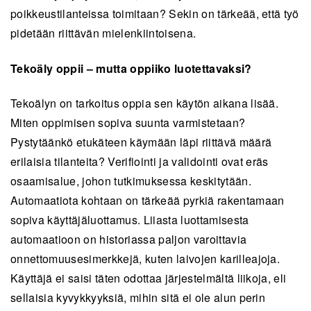
poikkeustilanteissa toimitaan? Sekin on tärkeää, että työ
pidetään riittävän mielenkiintoisena.
Tekoäly oppii – mutta oppiiko luotettavaksi?
Tekoälyn on tarkoitus oppia sen käytön aikana lisää.
Miten oppimisen sopiva suunta varmistetaan?
Pystytäänkö etukäteen käymään läpi riittävä määrä
erilaisia tilanteita? Verifiointi ja validointi ovat eräs
osaamisalue, johon tutkimuksessa keskitytään.
Automaatiota kohtaan on tärkeää pyrkiä rakentamaan
sopiva käyttäjäluottamus. Liiasta luottamisesta
automaatioon on historiassa paljon varoittavia
onnettomuusesimerkkejä, kuten laivojen karilleajoja.
Käyttäjä ei saisi täten odottaa järjestelmältä liikoja, eli
sellaisia kyvykkyyksiä, mihin sitä ei ole alun perin