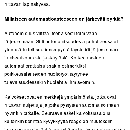
riittävän läpinäkyvää.
Millaiseen automaatioasteeseen on järkevää pyrkiä?
Autonomisuus viittaa itsenäisesti toimivaan
järjestelmään. Silti autonomisuudesta puhuttaessa ei
yleensä todellisuudessa pyritä täysin irti järjestelmän
ihmisvalvonnasta ja -käytöstä. Korkean asteen
automaatioratkaisuissakin esimerkiksi
poikkeustilanteiden huoltotyöt täytynee
tulevaisuudessakin huolehtia ihmisvoimin.
Kaivokset ovat esimerkkejä ympäristöistä, jotka ovat
riittävän suljettuja ja jotka pystytään automatisoimaan
hyvinkin pitkälle. Seuraava askel kaivoksissa olisi
kuitenkin kehittää kyvykkyyttä reagoida muutoksiin
ilman prosessin täyttä pysäyttämistä. Dynaamisemmissa