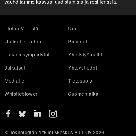
vauhditamme kasvua, uudistumista ja resilienssiä.
Tietoa VTT:stä
Ura
Uutiset ja tarinat
Palvelut
Tutkimusympäristöt
Yhteistyömallit
Julkaisut
Yhteystiedot
Medialle
Tietosuoja
Whistleblower
Suomen aika
© Teknologian tutkimuskeskus VTT Oy 2026