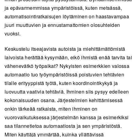
ja epävarmemmissa ympäristöissä, kuten metsässä,
automatisointiratkaisujen löytäminen on haastavampaa
juuri muuttuvien ja ennustamattomien olosuhteiden
vuoksi.
Keskustelu itseajavista autoista ja miehittämättömistä
laivoista herättää kysymään, eikö ihmistä enää tarvita tai
vähenevätkö työpaikat? Nykyisten esimerkkien valossa
automaatio tuo työympäristöissä poistuvien tehtävien
tilalle erityyppistä työtä, kuten koordinointikykyä ja
luovuutta vaativia tehtäviä. Ihminen siis pysyy edelleen
kokonaisuuden osana. Järjestelmien kehittämisessä
onkin tärkeää ratkaista, miten ihminen on
vuorovaikutuksessa järjestelmän kanssa ja esimerkiksi
saa tilannetietoa automaatiosta ja sen ympäristöstä.
Miten käyttäjä ymmärtää, kuinka yllättävissä