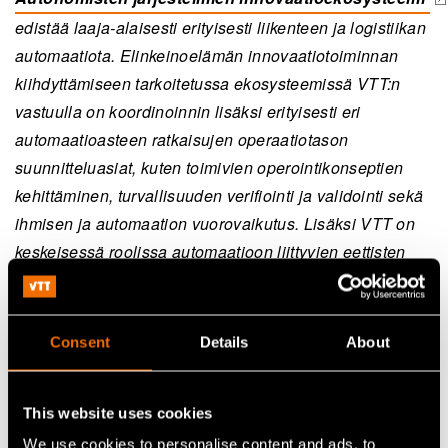
(opens in a new tab)
edistää laaja-alaisesti erityisesti liikenteen ja logistiikan
automaatiota. Elinkeinoelämän innovaatiotoiminnan
kiihdyttämiseen tarkoitetussa ekosysteemissä VTT:n
vastuulla on koordinoinnin lisäksi erityisesti eri
automaatioasteen ratkaisujen operaatiotason
suunnitteluasiat, kuten toimivien operointikonseptien
kehittäminen, turvallisuuden verifiointi ja validointi sekä
ihmisen ja automaation vuorovaikutus. Lisäksi VTT on
keskeisessä roolissa automaatioon liittyvien eettisten
kysymysten ratkaisemisessa sekä tietoliikenneyhteyksiin
ja kyberturvajärjestelmiin liittyvien ratkaisujen
innovoinnissa.
Consent
Details
About
Jaa
This website uses cookies
We use cookies to personalise content and ads, to