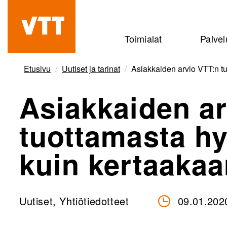
Hyppää
pääsisältöön
Beyond
Toimialat
Palvel
the
obvious
Etusivu
Uutiset ja tarinat
Asiakkaiden arvio VTT:n t
Asiakkaiden ar
tuottamasta h
kuin kertaaka
Uutiset, Yhtiötiedotteet
09.01.202