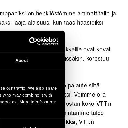
kumppaniksi on henkilöstömme ammattitaito ja
ksi laaja-alaisuus, kun taas haasteiksi
ikka myös odotukset hankkeille ovat kovat.
avoitelluissa kuin välillisissäkin, korostuu
About
saamista.
 mielestäni todella hieno palaute siitä
se our traffic. We also share
dään asiakkaidemme hyväksi. Voimme olla
ers who may combine it with
 työn tuloksiin - samalla korostan koko VTT:n
 services. More info from our
seen myös jatkossa. Toimintamme tulee
siin”, kommentoi
Mika Toikka
, VTT:n