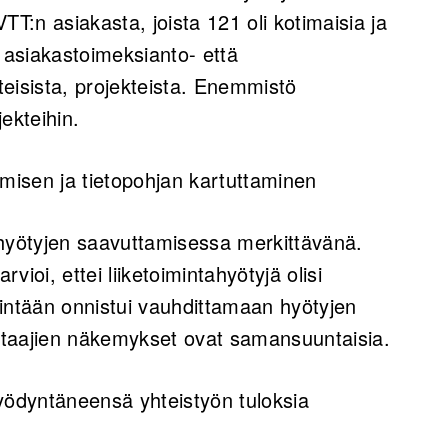
TT:n asiakasta, joista 121 oli kotimaisia ja
 asiakastoimeksianto- että
tteisista, projekteista. Enemmistö
ekteihin.
isen ja tietopohjan kartuttaminen
 hyötyjen saavuttamisessa merkittävänä.
rvioi, ettei liiketoimintahyötyjä olisi
intään onnistui vauhdittamaan hyötyjen
staajien näkemykset ovat samansuuntaisia.
yödyntäneensä yhteistyön tuloksia