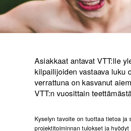
Asiakkaat antavat VTT:lle yl
kilpailijoiden vastaava luku 
verrattuna on kasvanut aiem
VTT:n vuosittain teettämäst
Kyselyn tavoite on tuottaa tietoa ja
projektitoiminnan tulokset ja hyödyt