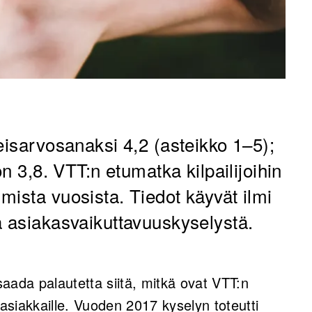
eisarvosanaksi 4,2 (asteikko 1–5);
on 3,8. VTT:n etumatka kilpailijoihin
mista vuosista. Tiedot käyvät ilmi
ä asiakasvaikuttavuuskyselystä.
 saada palautetta siitä, mitkä ovat VTT:n
 asiakkaille. Vuoden 2017 kyselyn toteutti