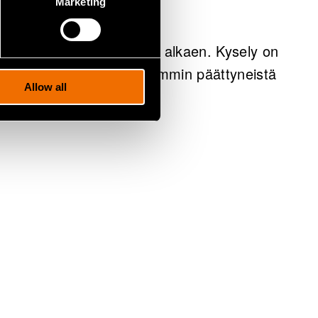
Marketing
johtaja.
uskyselyn vuodesta 2004 alkaen. Kysely on
tos koostuu 1-2 vuotta aiemmin päättyneistä
Allow all