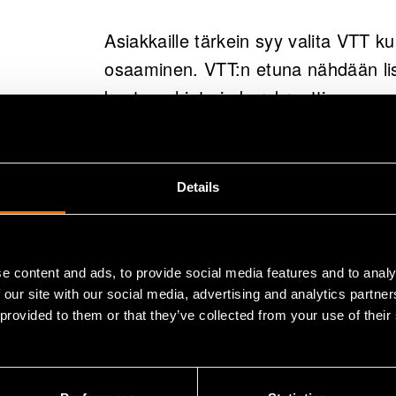
Asiakkaille tärkein syy valita VTT 
osaaminen. VTT:n etuna nähdään lisä
koetaan hinta ja byrokraattisuus.
VTT:n osaamiseen siis luotetaan, va
Hankkeiden tuloksissa, niin suoraan t
Details
se, että VTT vahvistaa asiakkaan o
”Asiakkailta saamamme yleisarvio on
e content and ads, to provide social media features and to analy
työstä, mitä tutkimustiimeissä teh
 our site with our social media, advertising and analytics partn
aidosti iloisia ja tyytyväisiä tehdyn
 provided to them or that they’ve collected from your use of their
sitoutuvan hyvään asiakaskokemuk
mukautua muuttuviin asiakastarpei