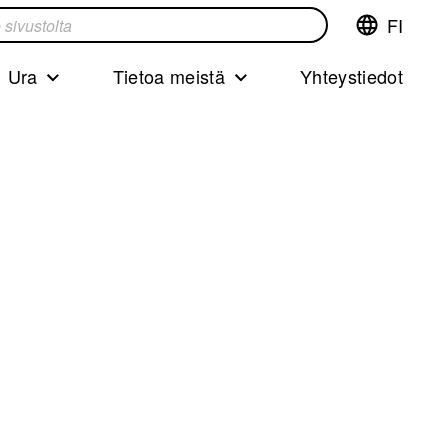
FI
Vaihda
ta
kieltä,nyky
kieliFinnish
Ura
Tietoa meistä
Yhteystiedot