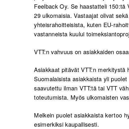
Feelback Oy. Se haastatteli 150:tä V
29 ulkomaisia. Vastaajat olivat sekä
yhteisrahoitteisista, kuten EU-rahoi
vastanneista kuului toimeksiantoproj
VTT:n vahvuus on asiakkaiden osaam
Asiakkaat pitävät VTT:n merkitystä
Suomalaisista asiakkaista yli puolet a
saavutettu ilman VTT:tä tai VTT väh
toteutumista. Myös ulkomaisten va
Melkein puolet asiakkaista kertoo h
esimerkiksi kaupallisesti.