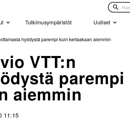
Hae
sivustol
ut
Tutkimusympäristöt
Uutiset
uottamasta hyödystä parempi kuin kertaakaan aiemmin
vio VTT:n
yödystä parempi
an aiemmin
0 11:15