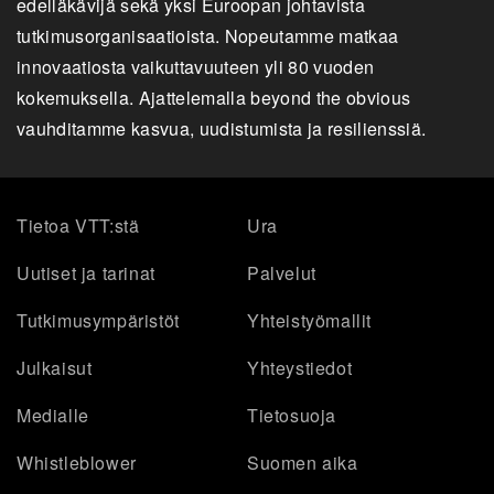
edelläkävijä sekä yksi Euroopan johtavista
tutkimusorganisaatioista. Nopeutamme matkaa
innovaatiosta vaikuttavuuteen yli 80 vuoden
kokemuksella. Ajattelemalla beyond the obvious
vauhditamme kasvua, uudistumista ja resilienssiä.
Tietoa VTT:stä
Ura
Uutiset ja tarinat
Palvelut
Tutkimusympäristöt
Yhteistyömallit
Julkaisut
Yhteystiedot
Medialle
Tietosuoja
Whistleblower
Suomen aika