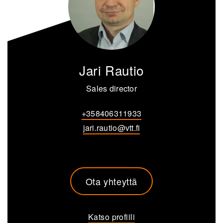
Jari Rautio
Sales director
+358406311933
jari.rautio@vtt.fi
Ota yhteyttä
Katso profiili