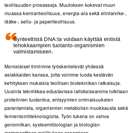
teollisuuden prosesseja. Muutoksen kokevat muun
muassa kemianteollisuus, energia-ala sekä elintarvike-,
lääke-, sellu- ja paperiteollisuus.
Synteettistä DNA:ta voidaan käyttää entistä
tehokkaampien tuotanto-organismien
valmistamiseen.
Monialaiset tiimimme työskentelevät yhdessä
asiakkaiden kanssa, jotta voimme luoda kestävän
kehityksen mukaisia teollisen biotekniikan ratkaisuja.
Uusinta tekniikkaa edustavissa laitoksissamme tutkitaan
proteiinien tuotantoa, entsyymien ominaisuuksien
parantamista, organismien metabolian muokkausta sekä
fermentointiteknologioita. Työn tukena on vahva
genomiikan, systeemibiologian ja biologian
matemaattisen mallituksen osaaminen.