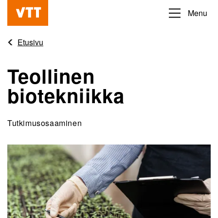
Hyppää
Menu
Beyond
pääsisältöön
the
Etusivu
obvious
Teollinen
biotekniikka
Tutkimusosaaminen