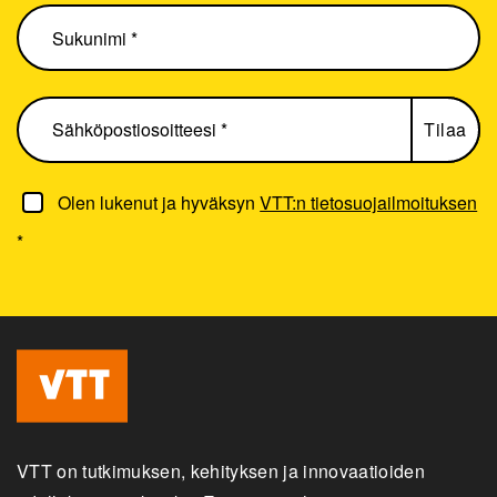
Olen lukenut ja hyväksyn
VTT:n tietosuojailmoituksen
*
VTT on tutkimuksen, kehityksen ja innovaatioiden