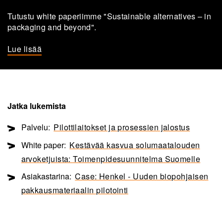
Tu­tus­tu white pa­pe­riim­me "Sus­tai­nable al­ter­na­ti­ves – in
pac­ka­ging and bey­ond".
Lue lisää
Jatka lukemista
Palvelu:
Pilottilaitokset ja prosessien jalostus
White paper:
Kestävää kasvua solumaatalouden
arvoketjuista: Toimenpidesuunnitelma Suomelle
Asiakastarina:
Case: Henkel - Uuden biopohjaisen
pakkausmateriaalin pilotointi