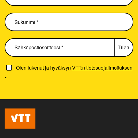
Olen lukenut ja hyväksyn
VTT:n tietosuojailmoituksen
*