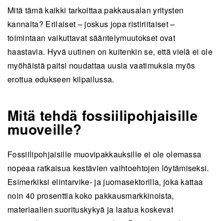
Mitä tämä kaikki tarkoittaa pakkausalan yritysten
kannalta? Erilaiset – joskus jopa ristiriitaiset –
toimintaan vaikuttavat sääntelymuutokset ovat
haastavia. Hyvä uutinen on kuitenkin se, että vielä ei ole
myöhäistä paitsi noudattaa uusia vaatimuksia myös
erottua edukseen kilpailussa.
Mitä tehdä fossiilipohjaisille
muoveille?
Fossiilipohjaisille muovipakkauksille ei ole olemassa
nopeaa ratkaisua kestävien vaihtoehtojen löytämiseksi.
Esimerkiksi elintarvike- ja juomasektorilla, joka kattaa
noin 40 prosenttia koko pakkausmarkkinoista,
materiaalien suorituskykyä ja laatua koskevat