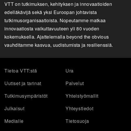
VTT on tutkimuksen, kehityksen ja innovaatioiden
edelläkävijä sekä yksi Euroopan johtavista
tutkimusorganisaatioista. Nopeutamme matkaa
innovaatiosta vaikuttavuuteen yli 80 vuoden
kokemuksella. Ajattelemalla beyond the obvious
vauhditamme kasvua, uudistumista ja resilienssiä.
Tietoa VTT:stä
Ura
Uutiset ja tarinat
Palvelut
Tutkimusympäristöt
Yhteistyömallit
Julkaisut
Yhteystiedot
Medialle
Tietosuoja