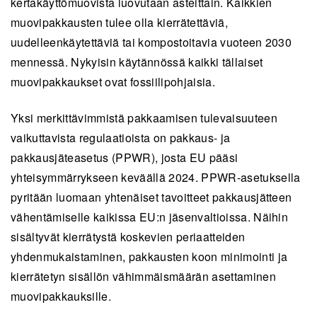
kertakäyttömuovista luovutaan asteittain. Kaikkien
muovipakkausten tulee olla kierrätettäviä,
uudelleenkäytettäviä tai kompostoitavia vuoteen 2030
mennessä. Nykyisin käytännössä kaikki tällaiset
muovipakkaukset ovat fossiilipohjaisia.
Yksi merkittävimmistä pakkaamisen tulevaisuuteen
vaikuttavista regulaatioista on pakkaus- ja
pakkausjäteasetus (PPWR), josta EU pääsi
yhteisymmärrykseen keväällä 2024. PPWR-asetuksella
pyritään luomaan yhtenäiset tavoitteet pakkausjätteen
vähentämiselle kaikissa EU:n jäsenvaltioissa. Näihin
sisältyvät kierrätystä koskevien periaatteiden
yhdenmukaistaminen, pakkausten koon minimointi ja
kierrätetyn sisällön vähimmäismäärän asettaminen
muovipakkauksille.