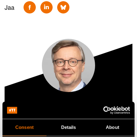
Jaa
Jaakko Kuusisaari
Technology Solution Sales Lead, Advanced bio-
based materials
Consent
Details
About
+358405015197