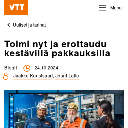
Hyppää
Menu
Beyond
pääsisältöön
the
Uutiset ja tarinat
obvious
Toimi nyt ja erottaudu
kestävillä pakkauksilla
Blogit
24.10.2024
Jaakko Kuusisaari
,
Jouni Lattu