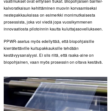
vaatimukset ovat erityisen tiukat. Biopohjaisen barrier-
kalvoratkaisun kehittäminen muovin korvaamiseksi
nestepakkauksissa on esimerkki monimutkaisesta
prosessista, joka voi viedä jopa vuosikymmenen
innovaatiosta pilotoinnin kautta kuluttajasovellukseen.
PPWR-asetus myös edellyttää, että biopohjaisille
kierrätettäville kuitupakkauksille tehdään
kestävyysanalyysi. Ei siis riitä, että raaka-aine on
biopohjainen, vaan myös prosessin on oltava kestävä.