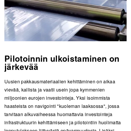
Pilotoinnin ulkoistaminen on
järkevää
Uusien pakkausmateriaalien kehittäminen on aikaa
vievää, kallista ja vaatii usein jopa kymmenien
miljoonien eurojen investointeja. Yksi isoimmista
haasteista on navigointi "kuoleman laaksossa", jossa
tarvitaan alkuvaiheessa huomattavia investointeja
infrastruktuurin kehittämiseen ja pilotointiin huolimatta
lopputulokseen liittyvästä epävarmuudesta. Lisäksi