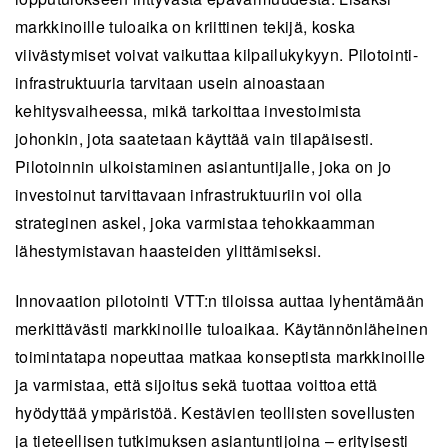
markkinoille tuloaika on kriittinen tekijä, koska
viivästymiset voivat vaikuttaa kilpailukykyyn. Pilotointi-
infrastruktuuria tarvitaan usein ainoastaan
kehitysvaiheessa, mikä tarkoittaa investoimista
johonkin, jota saatetaan käyttää vain tilapäisesti.
Pilotoinnin ulkoistaminen asiantuntijalle, joka on jo
investoinut tarvittavaan infrastruktuuriin voi olla
strateginen askel, joka varmistaa tehokkaamman
lähestymistavan haasteiden ylittämiseksi.
Innovaation pilotointi VTT:n tiloissa auttaa lyhentämään
merkittävästi markkinoille tuloaikaa. Käytännönläheinen
toimintatapa nopeuttaa matkaa konseptista markkinoille
ja varmistaa, että sijoitus sekä tuottaa voittoa että
hyödyttää ympäristöä. Kestävien teollisten sovellusten
ja tieteellisen tutkimuksen asiantuntijoina – erityisesti