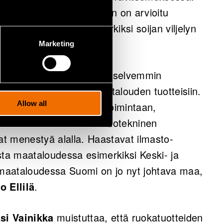
aailman proteiinin tarpeen on arvioitu
nessä. Samalla esimerkiksi soijan viljelyn
jä on leikattava.
Marketing
n hyvinvointi näkyvät yhä selvemmin
isää kiinnostusta solumaatalouden tuotteisiin.
Allow all
ukseen ja tuotekehitystoimintaan,
ttämiseen sekä korkea biotekninen
t menestyä alalla. Haastavat ilmasto-
sta maataloudessa esimerkiksi Keski- ja
maataloudessa Suomi on jo nyt johtava maa,
o Ellilä
.
si Vainikka
muistuttaa, että ruokatuotteiden