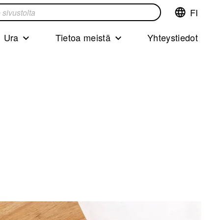
FI
Vaihda
ta
kieltä,nyky
kieliFinnish
Ura
Tietoa meistä
Yhteystiedot