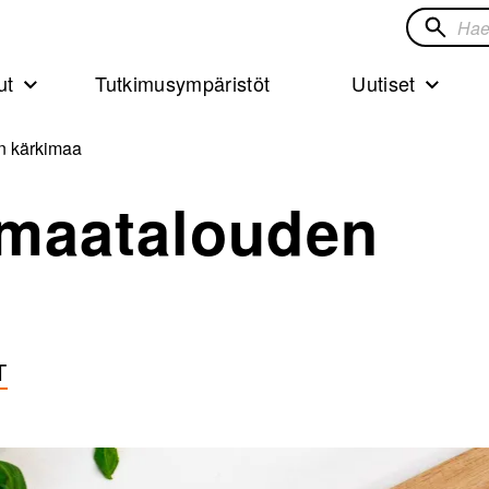
Hae
sivustol
ut
Tutkimusympäristöt
Uutiset
n kärkimaa
maatalouden
T