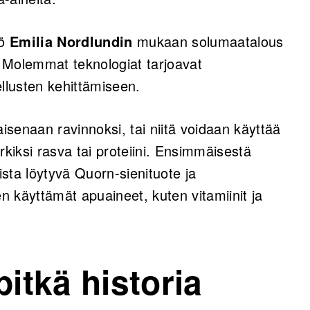
kö
Emilia Nordlundin
mukaan solumaatalous
 Molemmat teknologiat tarjoavat
lusten kehittämiseen.
aisenaan ravinnoksi, tai niitä voidaan käyttää
rkiksi rasva tai proteiini. Ensimmäisestä
sta löytyvä Quorn-sienituote ja
en käyttämät apuaineet, kuten vitamiinit ja
pitkä historia