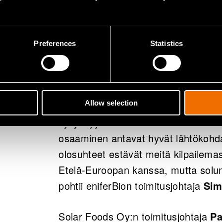
Kysynnästä ei pitäisi tulla pulaa – m
kaksinkertaistuvan vuoteen 2050 men
ja karjankasvatuksen valtavia päästö
Preferences
Statistics
– Ympäristöarvot ja tuotantoeläinte
kuluttajien ruokavalinnoissa, mikä l
Allow selection
Suomen kattavat panostukset tutkim
kyvykkyys ruokainnovaatioiden kehi
osaaminen antavat hyvät lähtökohda
olosuhteet estävät meitä kilpailema
Etelä-Euroopan kanssa, mutta solu
pohtii eniferBion toimitusjohtaja
Sim
Solar Foods Oy:n toimitusjohtaja
Pa