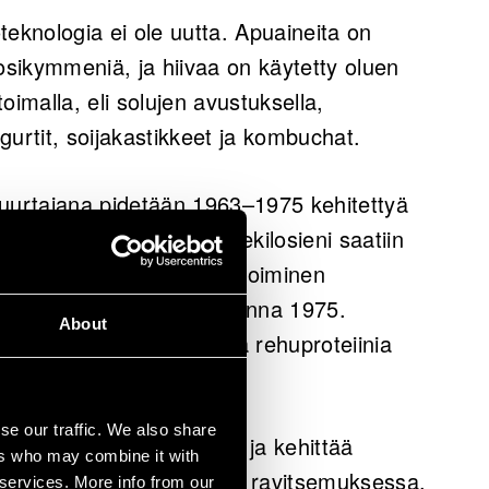
teknologia ei ole uutta. Apuaineita on
osikymmeniä, ja hiivaa on käytetty oluen
malla, eli solujen avustuksella,
rtit, soijakastikkeet ja kombuchat.
urtajana pidetään 1963–1975 kehitettyä
nkamarasta eristetty pekilosieni saatiin
an ensimmäinen jatkuvatoiminen
tettiin Jämsänkoskelle vuonna 1975.
About
uden sivujakeista kestävää rehuproteiinia
se our traffic. We also share
modernisoinut prosessin ja kehittää
ers who may combine it with
ksiin eläinten ja ihmisten ravitsemuksessa.
 services. More info from our