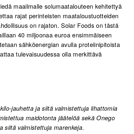
 viedä maailmalle solumaatalouteen kehitettyä
settaa rajat perinteisten maataloustuotteiden
ahdollisuus on rajaton. Solar Foods on tästä
haillaan 40 miljoonaa euroa ensimmäiseen
otetaan sähköenergian avulla proteiinipitoista
ttaa tulevaisuudessa olla merkittävä
lo-jauhetta ja siitä valmistettuja lihattomia
 valmistettua maidotonta jäätelöä sekä Onego
 siitä valmistettuja marenkeja
.