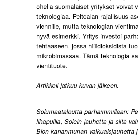
ohella suomalaiset yritykset voivat
teknologiaa. Peltoalan rajallisuus a
viennille, mutta teknologian vientim
hyvä esimerkki. Yritys investoi par
tehtaaseen, jossa hiilidioksidista tu
mikrobimassaa. Tämä teknologia saa
vientituote.
Artikkeli jatkuu kuvan jälkeen.
Solumaataloutta parhaimmillaan: Peki
lihapullia, Solein-jauhetta ja siitä
Bion kananmunan valkuaisjauhetta ja