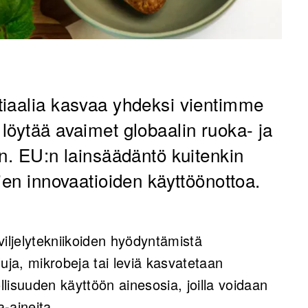
tiaalia kasvaa yhdeksi vientimme
löytää avaimet globaalin ruoka- ja
en. EU:n lainsäädäntö kuitenkin
ien innovaatioiden käyttöönottoa.
viljelytekniikoiden hyödyntämistä
uja, mikrobeja tai leviä kasvatetaan
lisuuden käyttöön ainesosia, joilla voidaan
a-aineita.