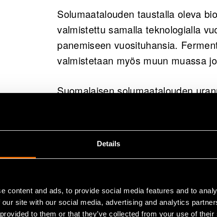
Solumaatalouden taustalla oleva bio
valmistettu samalla teknologialla vu
panemiseen vuosituhansia. Fermentoi
valmistetaan myös muun muassa jogu
Suomalaisen solumaatalouden uranu
PEKILO-prosessia. Kotimaisesta maa
kasvamaan fermentoreissa. Maailm
sieniproteiinin tuotantolaitos perus
Details
Prosessilla tuotettiin metsäteollisu
lamavuoteen 1991 saakka.
e content and ads, to provide social media features and to analy
Kotimainen startup eniferBio Oy on 
 our site with our social media, advertising and analytics partn
lopputuotetta arvokkaampiin sovellu
 provided to them or that they’ve collected from your use of their