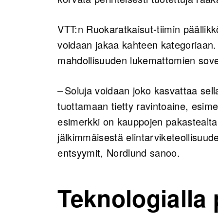
VTT:n Ruokaratkaisut-tiimin päällik
voidaan jakaa kahteen kategoriaan.
mahdollisuuden lukemattomien sovel
– Soluja voidaan joko kasvattaa sell
tuottamaan tietty ravintoaine, esime
esimerkki on kauppojen pakastealtai
jälkimmäisestä elintarviketeollisuud
entsyymit, Nordlund sanoo.
Teknologialla 