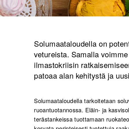
Solumaataloudella on poten
vetureista. Samalla voimme 
ilmastokriisin ratkaisemise
patoaa alan kehitystä ja uus
Solumaataloudella tarkoitetaan solu
ruoantuotannossa. Eläin- ja kasvisol
terästankeissa tuottamaan ruokateol
korvata perinteisesti tuotettuja raak