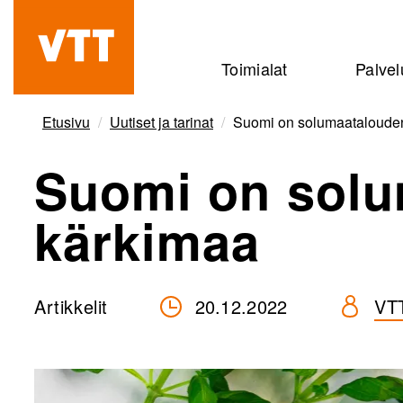
Hyppää
pääsisältöön
Beyond
Toimialat
Palvel
the
obvious
Etusivu
Uutiset ja tarinat
Suomi on solumaataloude
Suomi on solu
kärkimaa
Artikkelit
20.12.2022
VT