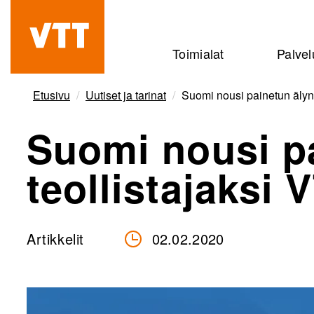
Hyppää
pääsisältöön
Beyond
Toimialat
Palvel
the
obvious
Etusivu
Uutiset ja tarinat
Suomi nousi painetun älyn 
Suomi nousi p
teollistajaksi 
Artikkelit
02.02.2020