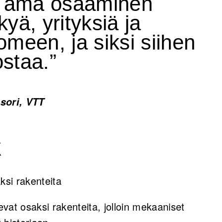
. Tämä osaaminen
ykyä, yrityksiä ja
meen, ja siksi siihen
staa.”
sori, VTT
k
ksi rakenteita
levat osaksi rakenteita, jolloin mekaaniset