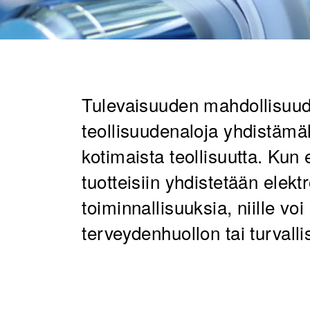
​​Tulevaisuuden mahdollisuu
teollisuudenaloja yhdistämäl
kotimaista teollisuutta. Kun
tuotteisiin yhdistetään elektr
toiminnallisuuksia, niille vo
terveydenhuollon tai turvalli