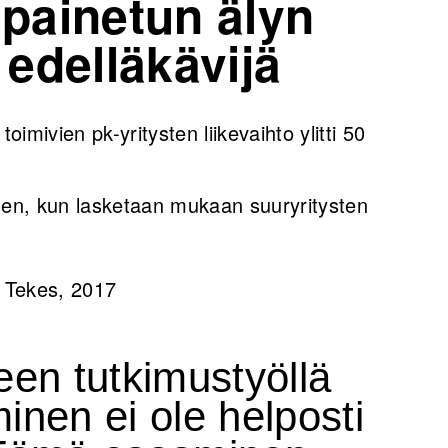
i painetun älyn
 edelläkävijä
imivien pk-yritysten liikevaihto ylitti 50
inen, kun lasketaan mukaan suuryritysten
, Tekes, 2017
een tutkimustyöllä
inen ei ole helposti