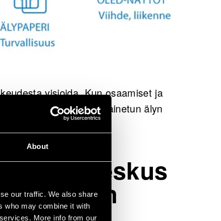
ohkeudesta visioida. Kun osaamiset ja
ös yritykset tarttuivat painetun älyn
About
novaatiokeskus
inetun älyn
se our traffic. We also share
sta
ers who may combine it with
 services. More info from our