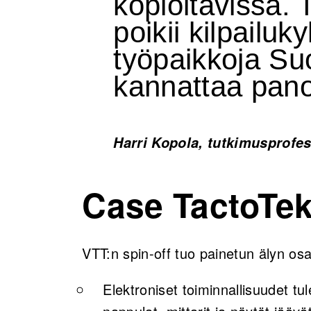
kopioitavissa
poikii kilpailuk
työpaikkoja Suo
kannattaa pano
Harri Kopola, tutkimusprofes
Case TactoTe
VTT:n spin-off tuo painetun älyn osa
Elektroniset toiminnallisuudet tu