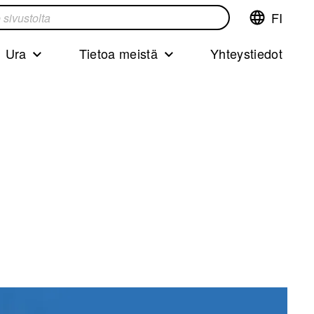
FI
Vaihda
ta
kieltä,nyky
kieliFinnish
Ura
Tietoa meistä
Yhteystiedot