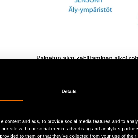
​​Painetun älyn kehittäminen alkoi r
teknologiset valmiudet kasvoivat, my
mahdollisuuksiin. Syntyi PrintoCent.
Details
PrintoCent-in
vauhdittaa pa
e content and ads, to provide social media features and to analy
kaupallistami
 our site with our social media, advertising and analytics partn
 provided to them or that they’ve collected from your use of their