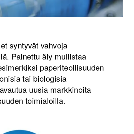
det syntyvät vahvoja
lä. Painettu äly mullistaa
 esimerkiksi paperiteollisuuden
onisia tai biologisia
i avautua uusia markkinoita
suuden toimialoilla.