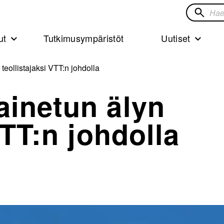
Hae
sivustol
ut
Tutkimusympäristöt
Uutiset
teollistajaksi VTT:n johdolla
ainetun älyn
VTT:n johdolla