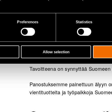
Painetun älyn tutkimustulokset n
Preferences
Statistics
Yrityksille mahdollisuus kehittää 
Ympärillä EU:n laajuinen yhteist
Yrittäjyyshankkeita, koulutusta, 
Allow selection
Mukana Oulun yliopisto, Oulun 
Tavoitteena on synnyttää Suomeen 
Panostuksemme painettuun älyyn on 
vientituotteita ja työpaikkoja Suome