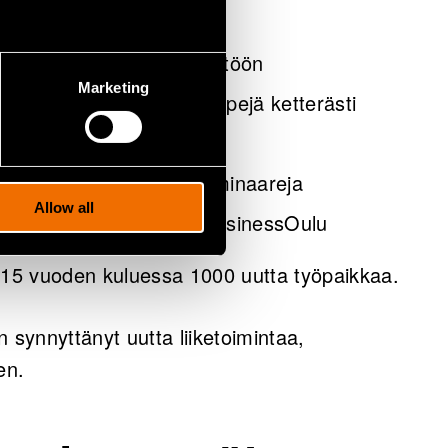
opeasti teollisuuden käyttöön
Marketing
ja kokeilla tuoteprototyyppejä ketterästi
yöverkosto
innovaatiokilpailuja ja seminaareja
Allow all
ammattikorkeakoulu ja BusinessOulu
15 vuoden kuluessa 1000 uutta työpaikkaa.
synnyttänyt uutta liiketoimintaa,
en.