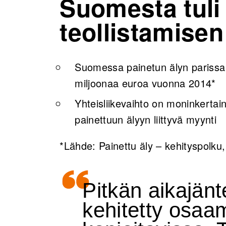
​​Suomesta tul
teollistamisen
Suomessa painetun älyn parissa to
miljoonaa euroa vuonna 2014*
Yhteisliikevaihto on moninkerta
painettuun älyyn liittyvä myynti
*Lähde: Painettu äly – kehityspolku
Pitkän aikajänt
kehitetty osaam