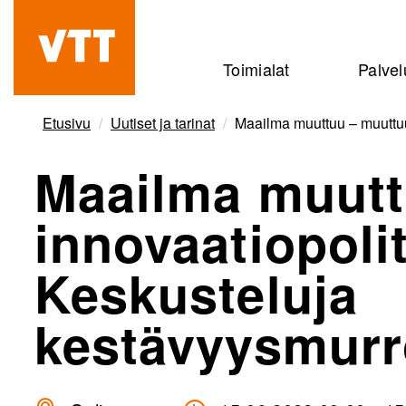
Hyppää
pääsisältöön
Beyond
Toimialat
Palvel
the
obvious
Etusivu
Uutiset ja tarinat
Maailma muuttuu – muuttuu
Maailma muutt
innovaatiopoli
Keskusteluja
kestävyysmurr