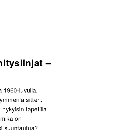
ityslinjat –
 1960-luvulla.
ikymmeniä sitten.
ykyisin tapetilla
 mikä on
isi suuntautua?