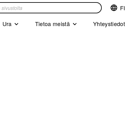
FI
Vaihda
ta
kieltä,nyky
kieliFinnish
Ura
Tietoa meistä
Yhteystiedot