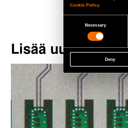
Cookie Policy
.
Consent
Necessary
Selection
Lisää uutisia ja ta
Deny