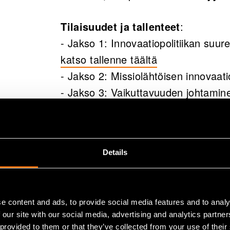
Tilaisuudet ja tallenteet
:
- Jakso 1: Innovaatiopolitiikan suuret
katso tallenne täältä
- Jakso 2: Missiolähtöisen innovaati
- Jakso 3: Vaikuttavuuden johtami
täältä
-
Jakso 4. Innovatiiviset julkiset ha
Details
Tutkimushankkeet COSU (Business 
tutkimuksen neuvosto) tukevat tilai
e content and ads, to provide social media features and to analy
Jaa
 our site with our social media, advertising and analytics partn
 provided to them or that they’ve collected from your use of their