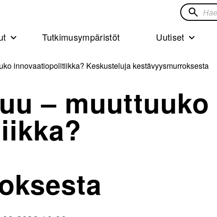
Hae
sivustol
ut
Tutkimusympäristöt
Uutiset
ko innovaatiopolitiikka? Keskusteluja kestävyysmurroksesta
uu – muuttuuko
tiikka?
oksesta