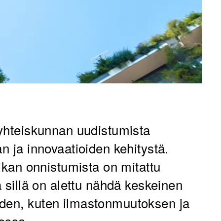
 yhteiskunnan uudistumista
an ja innovaatioiden kehitystä.
iikan onnistumista on mitattu
a sillä on alettu nähdä keskeinen
iden, kuten ilmastonmuutoksen ja
essa.