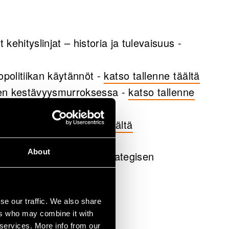
 kehityslinjat – historia ja tulevaisuus -
opolitiikan käytännöt -
katso tallenne täältä
nen kestävyysmurroksessa -
katso tallenne
nkinnat -
katso tallenne täältä
About
Finland) sekä ORSI (Strategisen
suuksien toteutusta.
se our traffic. We also share
ers who may combine it with
 services. More info from our