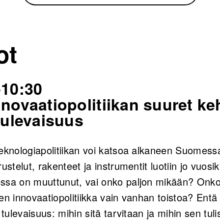
ot
-10:30
novaatiopolitiikan suuret keh
 tulevaisuus
teknologiapolitiikan voi katsoa alkaneen Suomessa
rustelut, rakenteet ja instrumentit luotiin jo vuos
ssa on muuttunut, vai onko paljon mikään? Onko n
en innovaatiopolitiikka vain vanhan toistoa? Entä
 tulevaisuus: mihin sitä tarvitaan ja mihin sen tul