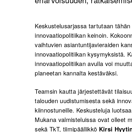
Keskustelusarjassa tartutaan tähä
innovaatiopolitiikan keinoin. Koko
vaihtuvien asiantuntijavieraiden k
innovaatiopolitiikan kysymyksistä. K
innovaatiopolitiikan avulla voi muu
planeetan kannalta kestäväksi.
Teamsin kautta järjestettävät tilaisu
talouden uudistumisesta sekä innova
kiinnostuneille. Keskusteluja luotsaa
Mukana valmisteluissa ovat olleet m
sekä TkT, tiimipäällikkö
Kirsi Hyyti