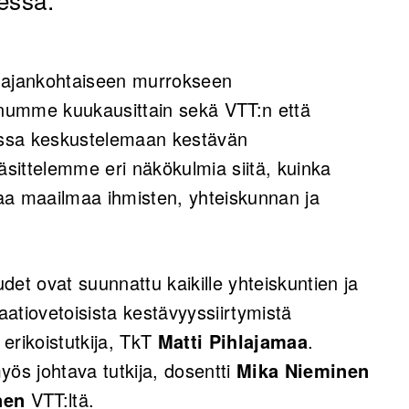
n ajankohtaiseen murrokseen
onnumme kuukausittain sekä VTT:n että
anssa keskustelemaan kestävän
äsittelemme eri näkökulmia siitä, kuinka
ttaa maailmaa ihmisten, yhteiskunnan ja
udet ovat suunnattu kaikille yhteiskuntien ja
atiovetoisista kestävyyssiirtymistä
 erikoistutkija, TkT
Matti Pihlajamaa
.
yös johtava tutkija, dosentti
Mika Nieminen
nen
VTT:ltä.