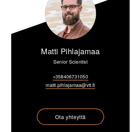
Matti Pihlajamaa
Senior Scientist
+358406731050
matti.pihlajamaa@vtt.fi
Ota yhteyttä