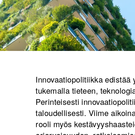
Innovaatiopolitiikka edistää
tukemalla tieteen, teknologi
Perinteisesti innovaatiopolit
taloudellisesti. Viime aikoin
rooli myös kestävyyshaaste
eriarvoisuuden, ratkaisemis