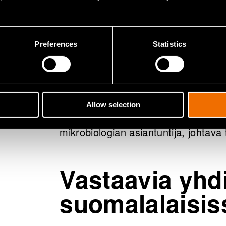
marjateollisuuden aiemmin hyödyntä
Uuttomenetelmässä ei käytetty orgaan
soveltuu moniin käyttökohteisiin.
Preferences
Statistics
”Ympäristöystävällisellä menetelmäll
antimikrobista tehokkuutta voitaisii
Mielenkiintoinen sovellus voisi olla 
Allow selection
MRSA-bakteeria vastaan, vaikeiden h
mikrobiologian asiantuntija, johtava 
Vastaavia yhd
suomalalaisis