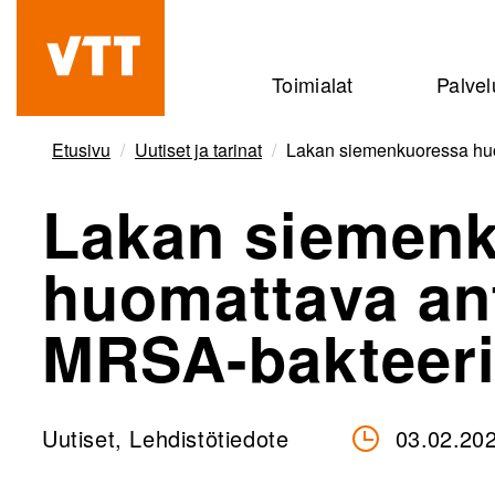
Hyppää
pääsisältöön
Beyond
Toimialat
Palvel
the
obvious
Etusivu
Uutiset ja tarinat
Lakan siemenkuoressa huo
Lakan siemen
huomattava an
MRSA-bakteeri
Uutiset, Lehdistötiedote
03.02.20