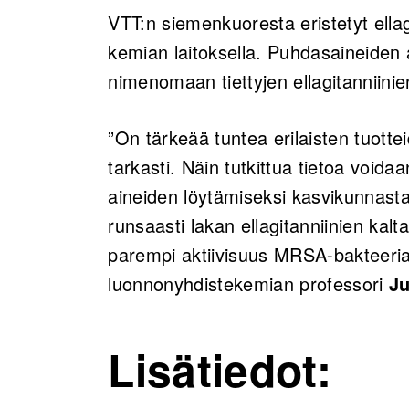
VTT:n siemenkuoresta eristetyt ellagi
kemian laitoksella. Puhdasaineiden 
nimenomaan tiettyjen ellagitanniini
”On tärkeää tuntea erilaisten tuotte
tarkasti. Näin tutkittua tietoa voi
aineiden löytämiseksi kasvikunnasta
runsaasti lakan ellagitanniinien kaltai
parempi aktiivisuus MRSA-bakteeria 
luonnonyhdistekemian professori
J
Lisätiedot: