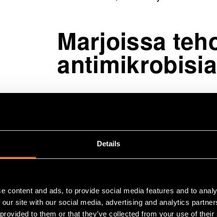
Marjoissa teh
antimikrobisia
Marjoja ja niiden sivuvirtoja eli marj
hyödynnetty pääasiallisesti vain elin
on pitkät perinteet arktisten marjoje
aiemmin osoittanut niiden sisältävän
Details
Yhteistyöhankkeessa hyödynnettiin 
InnoBerry Technologies™ -menetelmiä,
e content and ads, to provide social media features and to analy
 our site with our social media, advertising and analytics partn
eristettiin antimikrobisia ellagitanni
 provided to them or that they’ve collected from your use of their