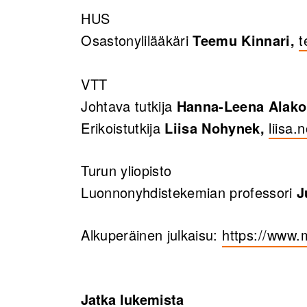
HUS
Osastonylilääkäri
Teemu Kinnari,
t
VTT
Johtava tutkija
Hanna-Leena Alak
Erikoistutkija
Liisa Nohynek,
liisa.
Turun yliopisto
Luonnonyhdistekemian professori
J
Alkuperäinen julkaisu:
https://www.
(opens in a 
Jatka lukemista