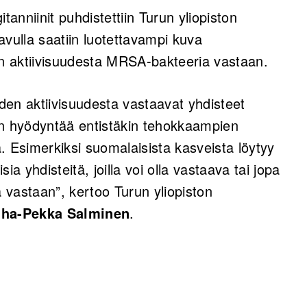
tanniinit puhdistettiin Turun yliopiston
avulla saatiin luotettavampi kuva
en aktiivisuudesta MRSA-bakteeria vastaan.
iden aktiivisuudesta vastaavat yhdisteet
daan hyödyntää entistäkin tehokkaampien
. Esimerkiksi suomalaisista kasveista löytyy
sia yhdisteitä, joilla voi olla vastaava tai jopa
vastaan”, kertoo Turun yliopiston
uha-Pekka Salminen
.