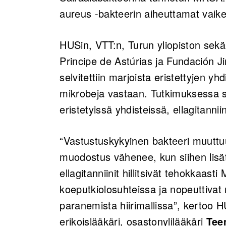
aureus -bakteerin aiheuttamat vaikea
HUSin, VTT:n, Turun yliopiston sekä 
Principe de Astúrias ja Fundación 
selvitettiin marjoista eristettyjen y
mikrobeja vastaan. Tutkimuksessa s
eristetyissä yhdisteissä, ellagitanni
“Vastustuskykyinen bakteeri muuttuu 
muodostus vähenee, kun siihen lisät
ellagitanniinit hillitsivät tehokkaa
koeputkiolosuhteissa ja nopeuttiva
paranemista hiirimallissa”, kertoo 
erikoislääkäri, osastonylilääkäri
Tee