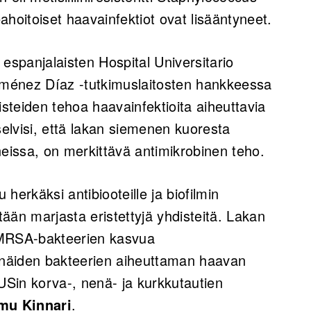
hoitoiset haavainfektiot ovat lisääntyneet.
espanjalaisten Hospital Universitario
Jiménez Díaz -tutkimuslaitosten hankkeessa
hdisteiden tehoa haavainfektioita aiheuttavia
elvisi, että lakan siemenen kuoresta
ineissa, on merkittävä antimikrobinen teho.
herkäksi antibiooteille ja biofilmin
ään marjasta eristettyjä yhdisteitä. Lakan
sti MRSA-bakteerien kasvua
t näiden bakteerien aiheuttaman haavan
HUSin korva-, nenä- ja kurkkutautien
mu Kinnari
.