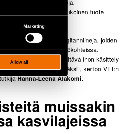
mättömiä lakan sivuvirtoja.
isia liuottimia, ja vesiliukoinen tuote
Marketing
ä saimme eristettyä ellagitanniineja, joiden
n hyödyntää useissa käyttökohteissa.
esimerkiksi leikkausta edeltävä ihon käsittely
Allow all
aavainfektiohoitojen lisäksi”, kertoo VTT:n
tutkija
Hanna-Leena Alakomi
.
isteitä muissakin
sa kasvilajeissa