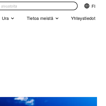
FI
Vaihda
ta
kieltä,nyky
kieliFinnish
Ura
Tietoa meistä
Yhteystiedot