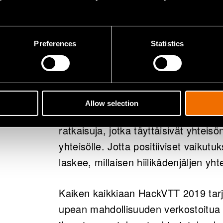
kaduilla oleva tila jää muuhun käytt
pois käyttäen droonipohjaista FURM-
myös tavaratoimituksiin.
Preferences
Statistics
Ilmastoyhteisö on sovellus, jonka av
paikallistason yhteisöjä torjumaan 
löytämään muita samoista asioista ki
Allow selection
Tämän jälkeen sovellus etsii sopivia 
ratkaisuja, jotka täyttäisivät yhteisö
yhteisölle. Jotta positiiviset vaiku
laskee, millaisen hiilikädenjäljen yht
Kaiken kaikkiaan HackVTT 2019 tarj
upean mahdollisuuden verkostoitua k