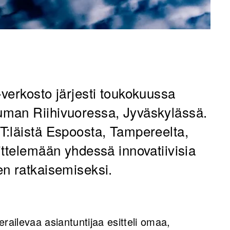
verkosto järjesti toukokuussa
man Riihivuoressa, Jyväskylässä.
T:läistä Espoosta, Tampereelta,
ittelemään yhdessä innovatiivisia
n ratkaisemiseksi.
ailevaa asiantuntijaa esitteli omaa,