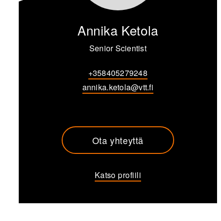
Annika Ketola
Senior Scientist
+358405279248
annika.ketola@vtt.fi
Ota yhteyttä
Katso profiili