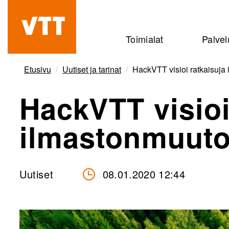
Hyppää
pääsisältöön
Beyond
Toimialat
Palvel
the
obvious
Etusivu
Uutiset ja tarinat
HackVTT visioi ratkaisuj
HackVTT visioi
ilmastonmuut
Uutiset
08.01.2020 12:44