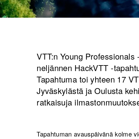
VTT:n Young Professionals -
neljännen HackVTT -tapahtu
Tapahtuma toi yhteen 17 VT
Jyväskylästä ja Oulusta keh
ratkaisuja ilmastonmuutokse
Tapahtuman avauspäivänä kolme vier