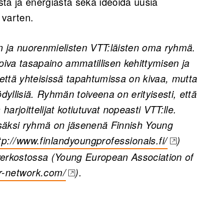
ta ja energiasta sekä ideoida uusia
 varten.
 ja nuorenmielisten VTT:läisten oma ryhmä.
iva tasapaino ammatillisen kehittymisen ja
 että yhteisissä tapahtumissa on kivaa, mutta
yllisiä. Ryhmän toiveena on erityisesti, että
harjoittelijat kotiutuvat nopeasti VTT:lle.
säksi ryhmä on jäsenenä Finnish Young
tp://www.finlandyoungprofessionals.fi/
)
pens in a new tab)
verkostossa (Young European Association of
r-network.com/
).
w tab)