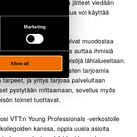
öön. Rakennusten katoilta jätteet viedään
ratkaisua. Drooniratkaisua voi käyttää
Marketing
ulla yksittäiset ihmiset voivat muodostaa
ilmastonmuutosta. Sovellus auttaa ihmisiä
innostuneita ilmastoyhteisöjä lähialueeltaan.
Allow all
ilmastoystävällisten yritysten tarjoamia
n tarpeet, ja yritys tarjoaa palveluitaan
tukset pystytään mittaamaan, sovellus myös
eisön toimet tuottavat.
osi VTT:n Young Professionals -verkostolle
ollegoiden kanssa, oppia uusia asioita