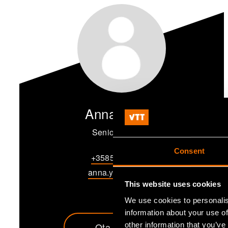
Anna Ylinen
Senior Scientist
Consent
+358505448534
anna.ylinen@vtt.fi
This website uses cookies
We use cookies to personalis
information about your use of
Ota yhteyttä
other information that you’ve