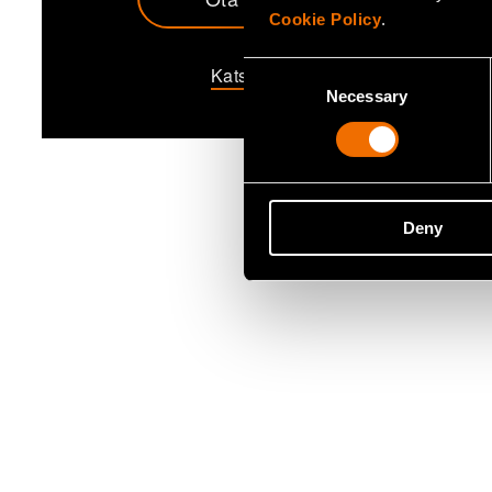
Cookie Policy
.
Consent
Katso profiili
Necessary
Selection
Deny