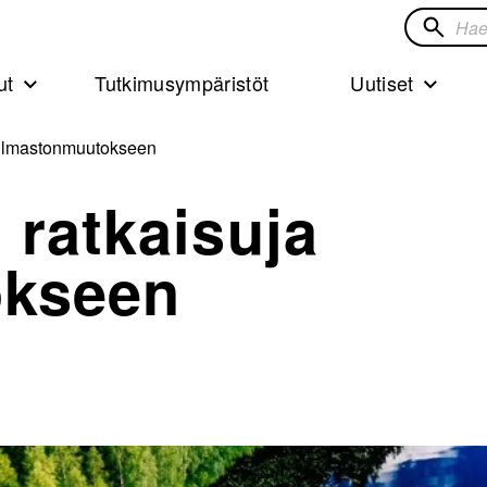
Hae
sivustol
ut
Tutkimusympäristöt
Uutiset
a ilmastonmuutokseen
 ratkaisuja
okseen