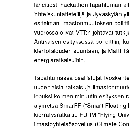
läheisesti hackathon-tapahtuman aih
Yhteiskuntatieteilijä ja Jyväskylän yl
esitelmän ilmastonmuutoksen poliitt
vuorossa olivat VTT:n johtavat tutkij
Antikaisen esityksessä pohdittiin, k
kiertotalouden suuntaan, ja Matti T
energiaratkaisuihin.
Tapahtumassa osallistujat työskent
uudenlaisia ratkaisuja ilmastonmuut
lopuksi kolmen minuutin esityksen rat
älymetsä SmarFF ("Smart Floating F
kierrätysratkaisu FURM "Flying Uni
ilmastoyhteisösovellus (Climate Com