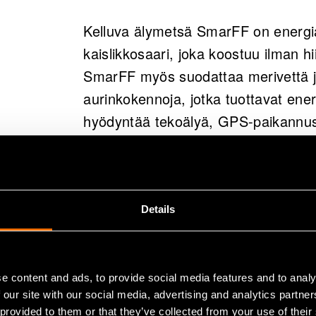
Kelluva älymetsä SmarFF on energi
kaislikkosaari, joka koostuu ilman hi
SmarFF myös suodattaa merivettä j
aurinkokennoja, jotka tuottavat ene
hyödyntää tekoälyä, GPS-paikannust
avulla sitä ohjataan sekä vältellään
E-Children tuo sähköä afrikkalaisiin 
tuottavat energiaa muuntamalla last
Details
varastoidaan akkuihin, joiden avulla
Lentävä kierrätysratkaisu FURM "Fl
e content and ads, to provide social media features and to analy
mahdollistaa roskien varastoimisen t
 our site with our social media, advertising and analytics partn
 provided to them or that they’ve collected from your use of their