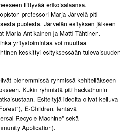
eeseen liittyvää erikoisalaansa.
iopiston professori Marja Järvelä piti
isesta puolesta. Järvelän esityksen jälkeen
at Maria Antikainen ja Matti Tähtinen.
uinka yritystoimintaa voi muuttaa
ähtinen keskittyi esityksessään tulevaisuuden
elivät pienemmissä ryhmissä kehitelläkseen
okseen. Kukin ryhmistä piti hackathonin
kaisustaan. Esiteltyjä ideoita olivat kelluva
orest"), E-Children, lentävä
versal Recycle Machine" sekä
munity Application).