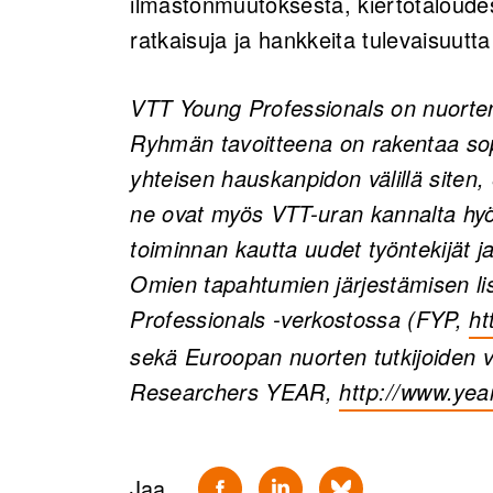
ilmastonmuutoksesta, kiertotaloudes
ratkaisuja ja hankkeita tulevaisuutta
VTT Young Professionals on nuorten
Ryhmän tavoitteena on rakentaa sop
yhteisen hauskanpidon välillä siten,
ne ovat myös VTT-uran kannalta hyöd
toiminnan kautta uudet työntekijät ja 
Omien tapahtumien järjestämisen li
Professionals
‑verkostossa (FYP,
ht
(o
sekä Euroopan nuorten tutkijoiden 
Researchers YEAR,
http://www.yea
(opens in a ne
Jaa