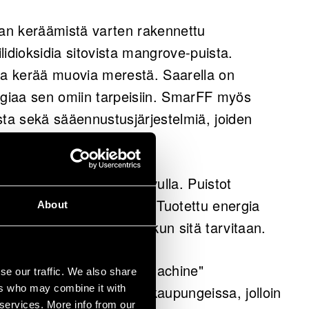
an keräämistä varten rakennettu
ilidioksidia sitovista mangrove-puista.
a kerää muovia merestä. Saarella on
rgiaa sen omiin tarpeisiin. SmarFF myös
a sekä sääennustusjärjestelmiä, joiden
 törmäyksiä ja myrskyjä.
kyliin energiapuistojen avulla. Puistot
en liikkumisen sähköksi. Tuotettu energia
About
 sähkö voidaan käyttää, kun sitä tarvitaan.
ying Universal Recycle Machine"
se our traffic. We also share
alojen katoille suurissa kaupungeissa, jolloin
ers who may combine it with
 services. More info from our