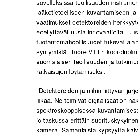
sovelluksissa teollisuuden instrument
lääketieteelliseen kuvantamiseen ja 
vaatimukset detektoreiden herkkyyt
edellyttävät uusia innovaatioita. Uu
tuotantomahdollisuudet tukevat alan
syntymistä. Tuore VTT:n koordinoim
suomalaisen teollisuuden ja tutkim
ratkaisujen löytämiseksi.
"Detektoreiden ja niihin liittyvän jä
liikaa. Ne toimivat digitalisaation nä
spektroskooppisessa kuvantamisess
jo taskussa erittäin suorituskykyin
kamera. Samanlaista kypsyyttä kai