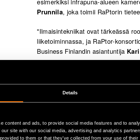
esimerkiksi infrapuna-alueen kamer
Prunnila
, joka toimii RaPtorin tiete
"Ilmaisintekniikat ovat tärkeässä r
liiketoiminnassa, ja RaPtor-konsorti
Business Finlandin asiantuntija
Kari
Business Finlandin osaksi rahoitta
Aalto-yliopiston julkisesti rahoitet
yritysten vetämistä teollisista hankk
Details
suomalaisyritykset Emberion, Oxford
ElFys, Senop ja Athlos. RaPtor link
lippulaivahankkeeseen.
e content and ads, to provide social media features and to analy
 our site with our social media, advertising and analytics partn
 provided to them or that they’ve collected from your use of their