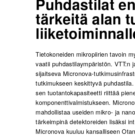
Puhdastilat e
tärkeitä alan 
liiketoiminnall
Tietokoneiden mikropiirien tavoin m
vaatii puhdastilaympäristön. VTT:n j
sijaitseva Micronova-tutkimusinfras
tutkimukseen keskittyvä puhdastila.
sen tuotantokapasiteetti riittää pie
komponenttivalmistukseen. Microno
mahdollistaa useiden mikro- ja nano
tärkeimpinä detektoreiden lisäksi in
Micronova kuuluu kansalliseen Otana