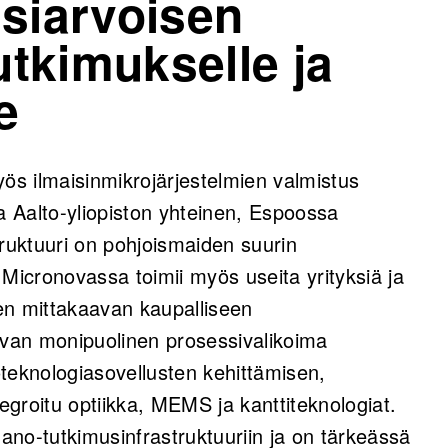
nsiarvoisen
tutkimukselle ja
e
yös ilmaisinmikrojärjestelmien valmistus
a Aalto-yliopiston yhteinen, Espoossa
truktuuri on pohjoismaiden suurin
 Micronovassa toimii myös useita yrityksiä ja
nen mittakaavan kaupalliseen
van monipuolinen prosessivalikoima
teknologiasovellusten kehittämisen,
tegroitu optiikka, MEMS ja kanttiteknologiat.
no-tutkimusinfrastruktuuriin ja on tärkeässä