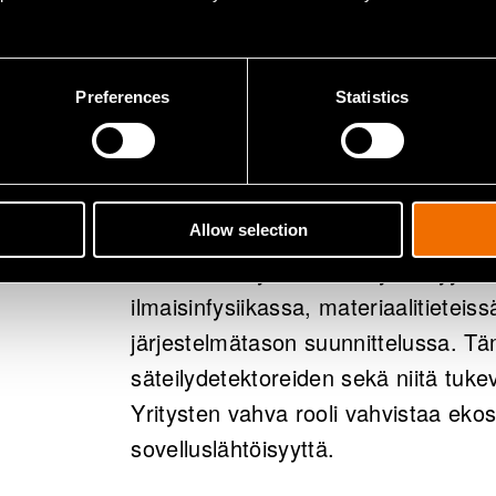
Uudet ratkaisu
teknologioita,
Preferences
Statistics
vaihtelevat lä
ympäristön va
Allow selection
RaPtor-ekosysteemissä yhdistyy laaj
ilmaisinfysiikassa, materiaalitietei
järjestelmätason suunnittelussa. Tä
säteilydetektoreiden sekä niitä tuke
Yritysten vahva rooli vahvistaa ekos
sovelluslähtöisyyttä.