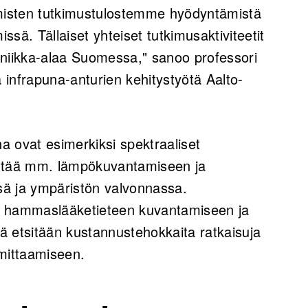
misten tutkimustulostemme hyödyntämistä
sä. Tällaiset yhteiset tutkimusaktiviteetit
oniikka-alaa Suomessa," sanoo professori
 infrapuna-anturien kehitystyötä Aalto-
 ovat esimerkiksi spektraaliset
äyttää mm. lämpökuvantamiseen ja
ssä ja ympäristön valvonnassa.
ään hammaslääketieteen kuvantamiseen ja
kä etsitään kustannustehokkaita ratkaisuja
mittaamiseen.