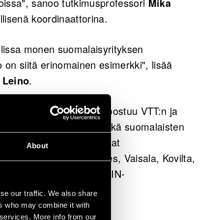
oissa", sanoo tutkimusprofessori
Mika
ellisenä koordinaattorina.
oolissa monen suomalaisyrityksen
o on siitä erinomainen esimerkki", lisää
 Leino
.
ma RaPtor-ekosysteemi koostuu VTT:n ja
usta tutkimushankkeesta sekä suomalaisten
eista. RaPtoriin osallistuvat
About
 Instrument Technologies, Vaisala, Kovilta,
ittyy myös fotoniikan PREIN-
se our traffic. We also share
ers who may combine it with
 services. More info from our