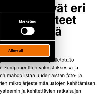
t yhdistävät eri
 käyttökohteet
Marketing
äketieteestä
lvontaan
Allow all
a-alainen osaaminen ja tietotaito
ssä, komponenttien valmistuksessa ja
mä mahdollistaa uudenlaisten foto- ja
vien mikrojärjestelmäalustojen kehittämisen.
ysteemin ja kehitettävien ratkaisujen