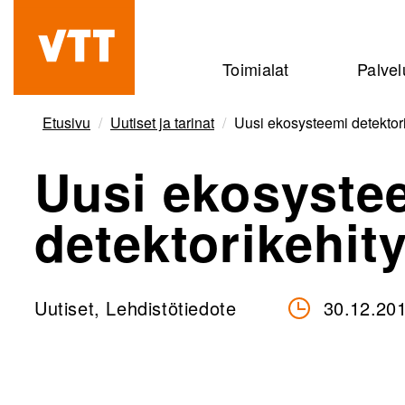
Hyppää
pääsisältöön
Beyond
Toimialat
Palvel
the
obvious
Etusivu
Uutiset ja tarinat
Uusi ekosysteemi detektor
Uusi ekosyste
detektorikehit
Uutiset, Lehdistötiedote
30.12.20