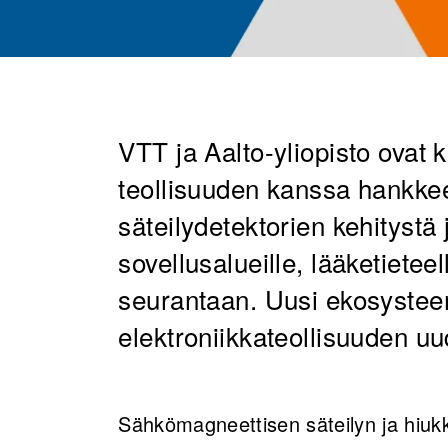
VTT ja Aalto-yliopisto ovat
teollisuuden kanssa hankke
säteilydetektorien kehitystä 
sovellusalueille, lääketiete
seurantaan. Uusi ekosyste
elektroniikkateollisuuden uu
Sähkömagneettisen säteilyn ja hiuk