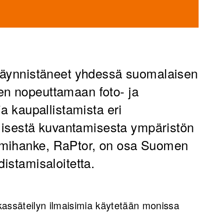
 käynnistäneet yhdessä suomalaisen
en nopeuttamaan foto- ja
ja kaupallistamista eri
ellisestä kuvantamisesta ympäristön
emihanke, RaPtor, on osa Suomen
distamisaloitetta.
kassäteilyn ilmaisimia käytetään monissa