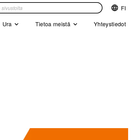
FI
Vaihda
ta
kieltä,nyky
kieliFinnish
Ura
Tietoa meistä
Yhteystiedot