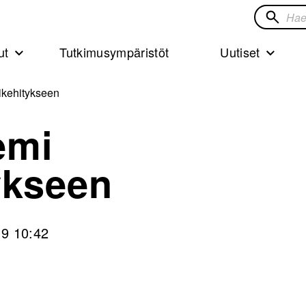
Hae
sivustol
ut
Tutkimusympäristöt
Uutiset
ikehitykseen
emi
ykseen
19 10:42