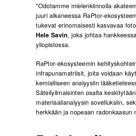
"Odotamme mielenkiinnolla akatee
juuri alkaneessa RaPtor-ekosysteemis
tukevat erinomaisesti kasvavaa fot
Hele Savin
, joka johtaa hankkeessa
yliopistossa.
RaPtor-ekosysteemin kehityskohteina
infrapunamatriisit, joita voidaan k
kemialliseen analyysiin lääketietee
Säteilyilmaisinten osalta keskityt
materiaalianalyysin sovelluksiin, se
herkkään ja nopeaan radonkaasun 