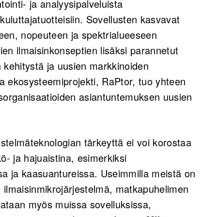
ointi- ja analyysipalveluista
kuluttajatuotteisiin. Sovellusten kasvavat
een, nopeuteen ja spektrialueeseen
sien ilmaisinkonseptien lisäksi parannetut
 kehitystä ja uusien markkinoiden
a ekosysteemiprojekti, RaPtor, tuo yhteen
usorganisaatioiden asiantuntemuksen uusien
rjestelmäteknologian tärkeyttä ei voi korostaa
kö- ja hajuaistina, esimerkiksi
a ja kaasuantureissa. Useimmilla meistä on
en ilmaisinmikrojärjestelmä, matkapuhelimen
vataan myös muissa sovelluksissa,