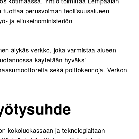
ös kotimaassa. Yhtiö toimittaa Lempäälän
ka tuottaa perusvoiman teollisuusalueen
ö- ja elinkeinoministeriön
n älykäs verkko, joka varmistaa alueen
tuotannossa käytetään hyväksi
 kaasumoottoreita sekä polttokennoja. Verkon
hyötysuhde
s on kokoluokassaan ja teknologialtaan