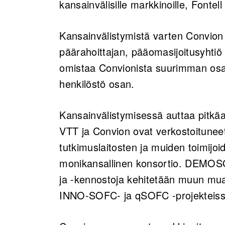
kansainvälisille markkinoille, Fontel
Kansainvälistymistä varten Convion 
päärahoittajan, pääomasijoitusyhtiö
omistaa Convionista suurimman osan
henkilöstö osan.
Kansainvälistymisessä auttaa pitkäa
VTT ja Convion ovat verkostoituneet
tutkimuslaitosten ja muiden toimijoid
monikansallinen konsortio. DEMOSOF
ja -kennostoja kehitetään muun mu
INNO-SOFC- ja qSOFC -projekteis