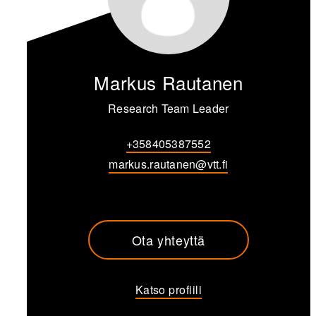
Markus Rautanen
Research Team Leader
+358405387552
markus.rautanen@vtt.fi
Ota yhteyttä
Katso profiili