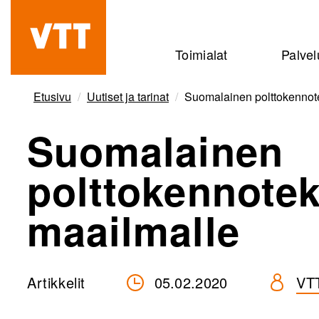
Hyppää
pääsisältöön
Beyond
Toimialat
Palvel
the
obvious
Etusivu
Uutiset ja tarinat
Suomalainen polttokennote
Suomalainen
polttokennotek
maailmalle
Artikkelit
05.02.2020
VT