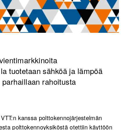
vientimarkkinoita
oilla tuotetaan sähköä ja lämpöä
parhaillaan rahoitusta
ä VTT:n kanssa polttokennojärjestelmän
sta polttokennoyksiköstä otettiin käyttöön