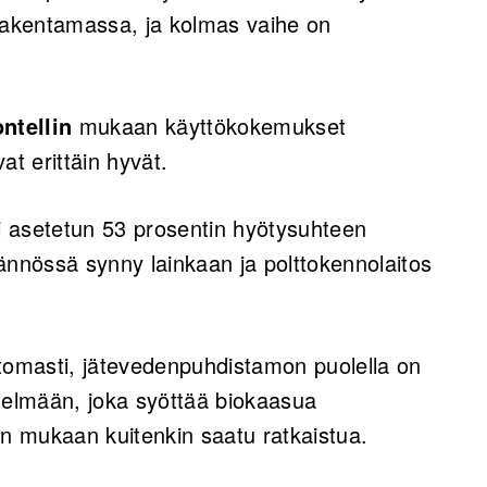
 rakentamassa, ja kolmas vaihe on
ntellin
mukaan käyttökokemukset
at erittäin hyvät.
 asetetun 53 prosentin hyötysuhteen
ännössä synny lainkaan ja polttokennolaitos
.
ttomasti, jätevedenpuhdistamon puolella on
telmään, joka syöttää biokaasua
in mukaan kuitenkin saatu ratkaistua.