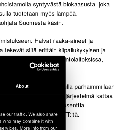
hdistamolla syntyvästä biokaasusta, joka
sulla tuotetaan myös lämpöä.
äohjata Suomesta käsin.
lmistukseen. Halvat raaka-aineet ja
 tekevät siitä erittäin kilpailukykyisen ja
ä lämmön- ja sähköntuotantolaitoksissa,
tokennojärjestelmän avulla parhaimmillaan
About
taliaan nyt toimitettava järjestelmä kattaa
ön tarpeesta ja sata prosenttia
ija
Markus Rautanen
VTT:ltä.
se our traffic. We also share
ers who may combine it with
 services. More info from our