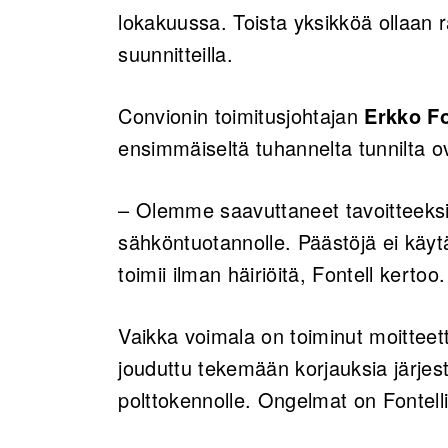
lokakuussa. Toista yksikköä ollaan
suunnitteilla.
Convionin toimitusjohtajan
Erkko Fo
ensimmäiseltä tuhannelta tunnilta ov
– Olemme saavuttaneet tavoitteeksi
sähköntuotannolle. Päästöjä ei käyt
toimii ilman häiriöitä, Fontell kertoo
Vaikka voimala on toiminut moittee
jouduttu tekemään korjauksia järjes
polttokennolle. Ongelmat on Fontell