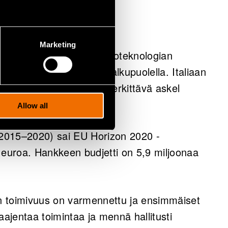
Marketing
onvion jatkaa polttokennoteknologian
loittivat vuosituhannen alkupuolella. Italiaan
EMOSOFC-projekti – on merkittävä askel
Allow all
2015–2020) sai EU Horizon 2020 -
 euroa. Hankkeen budjetti on 5,9 miljoonaa
an toimivuus on varmennettu ja ensimmäiset
aajentaa toimintaa ja mennä hallitusti