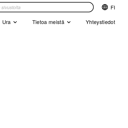
FI
Vaihda
ta
kieltä,nyky
kieliFinnish
Ura
Tietoa meistä
Yhteystiedot