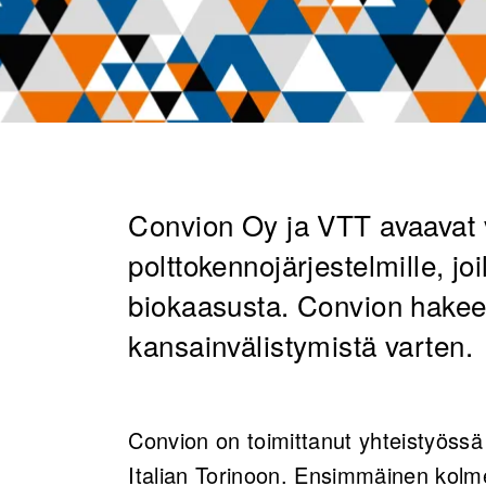
​Convion Oy ja VTT avaavat 
polttokennojärjestelmille, j
biokaasusta. Convion hakee 
kansainvälistymistä varten.
Convion on toimittanut yhteistyöss
Italian Torinoon. Ensimmäinen kolme