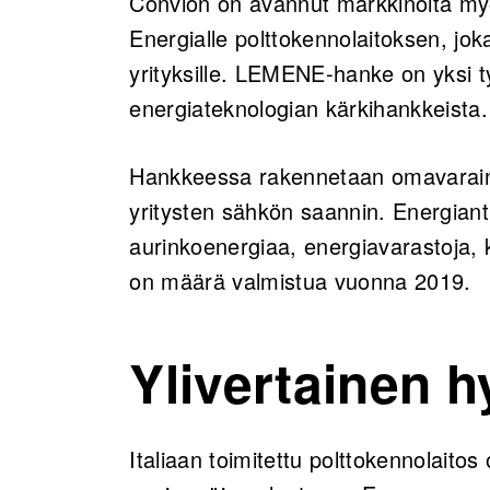
Convion on avannut markkinoita my
Energialle polttokennolaitoksen, jo
yrityksille. LEMENE-hanke on yksi ty
energiateknologian kärkihankkeista.
Hankkeessa rakennetaan omavaraine
yritysten sähkön saannin. Energian
aurinkoenergiaa, energiavarastoja,
on määrä valmistua vuonna 2019.
Ylivertainen 
Italiaan toimitettu polttokennolaito