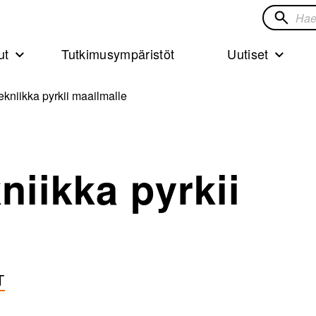
Hae
sivustol
ut
Tutkimusympäristöt
Uutiset
kniikka pyrkii maailmalle
niikka pyrkii
T