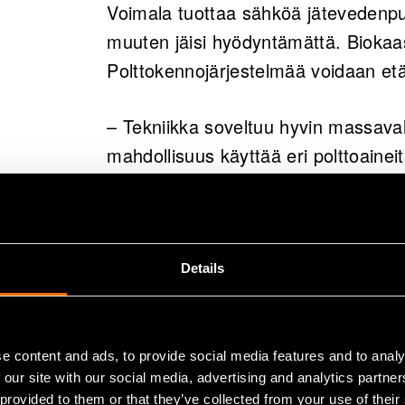
Voimala tuottaa sähköä jätevedenpu
muuten jäisi hyödyntämättä. Biokaa
Polttokennojärjestelmää voidaan et
– Tekniikka soveltuu hyvin massava
mahdollisuus käyttää eri polttoaineita
tulevaisuuden teknologian kiinteiss
Fontell sanoo.
– Jätevedenpuhdistamo voidaan polt
Details
saada täysin energiaomavaraiseksi. I
noin 30 prosenttia puhdistamon sähk
lämmöntarpeesta, toteaa erikoistutk
e content and ads, to provide social media features and to analy
 our site with our social media, advertising and analytics partn
 provided to them or that they’ve collected from your use of their