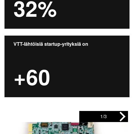
32%
VTT-lähtöisiä startup-yrityksiä on
+60
1/3