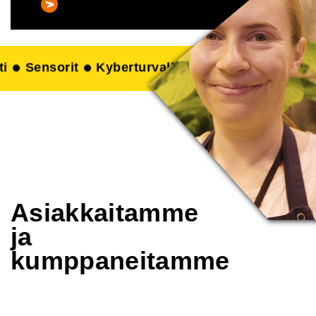
verkot
Elintarviketeknologia
Painettu elektron
Asiakkaitamme
ja
kumppaneitamme