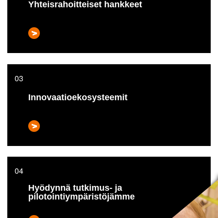
Yhteisrahoitteiset hankkeet
Innovaatioekosysteemit
Hyödynnä tutkimus- ja
pilotointiympäristöjämme