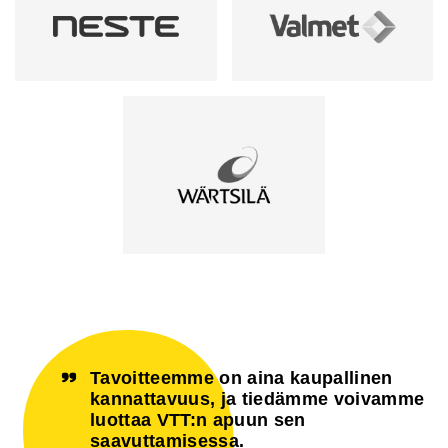
Tavoitteemme on aina kaupallinen
kannattavuus, ja tiedämme voivamme
luottaa VTT:n apuun sen
saavuttamisessa.