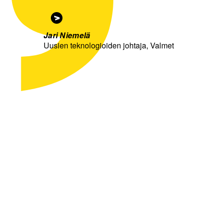
Jari Niemelä
Uusien teknologioiden johtaja, Valmet
Keskustele
asiantuntijoidemme
kanssa