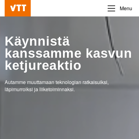
Hyppää
Menu
Beyond
pääsisältöön
the
obvious
Käynnistä
kanssamme kasvun
ketjureaktio
Autamme muuttamaan teknologian ratkaisuiksi,
läpimurroiksi ja liiketoiminnaksi.