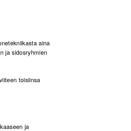
onetekniikasta aina
en ja sidosryhmien
iiteen toisiinsa
kkaaseen ja