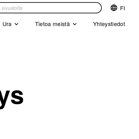
FI
Vaihda
ta
kieltä,nyky
kieliFinnish
Ura
Tietoa meistä
Yhteystiedot
ys