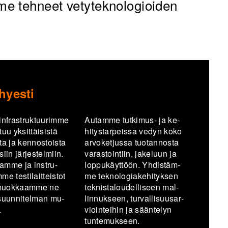
e tehneet vetyteknologioiden
hyesti
n­fra­struk­tuu­rim­me
Au­tam­me tutkimus-​ ja ke­
uu yk­sit­täi­sis­tä
hi­tys­tar­peis­sa vedyn koko
ta ja ken­nos­tois­ta
ar­vo­ket­jus­sa tuo­tan­nos­ta
siin jär­jes­tel­miin.
va­ras­toin­tiin, ja­ke­luun ja
am­me ja in­stru­
lop­pu­käyt­töön. Yh­dis­täm­
e tes­ti­lait­teis­tot
me tek­no­lo­gia­ke­hi­tyk­sen
 muok­kaam­me ne
tek­nis­ta­lou­del­li­seen mal­
­suun­ni­tel­man mu­
lin­nuk­seen, tur­val­li­suusar­
.
vioin­tei­hin ja sään­te­lyn
tun­te­muk­seen.