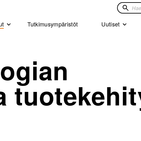
Hae
sivustol
ut
Tutkimusympäristöt
Uutiset
logian
a tuotekehit