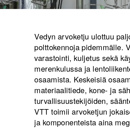
Vedyn arvoketju ulottuu palj
polttokennoja pidemmälle. V
varastointi, kuljetus sekä kä
merenkulussa ja lentoliikent
osaamista. Keskeisiä osaam
materiaalitiede, kone- ja sä
turvallisuustekijöiden, sään
VTT toimii arvoketjun jokai
ja komponenteista aina mega