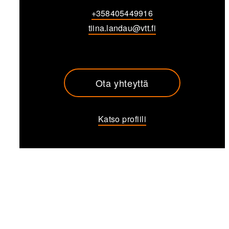
+358405449916
tiina.landau@vtt.fi
Ota yhteyttä
Katso profiili