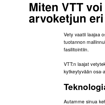
Miten VTT voi
arvoketjun er
Vety vaatii laajaa 
tuotannon mallinnu
fasilitointiin.
VTT:n laajat vetytek
kytkeytyvään osa-
Teknologi
Autamme sinua kehi