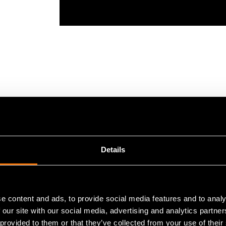
isuudet siirtyvät
äntöön
Details
entunut. Ilmastotavoitteet ohjaavat kehitystä ede
den ja resilienssin merkitys kasvaa jatkuvasti.
e content and ads, to provide social media features and to analy
 our site with our social media, advertising and analytics partn
ooli tässä kokonaisuudessa. Uusiutuvalla sähköllä
 provided to them or that they’ve collected from your use of their