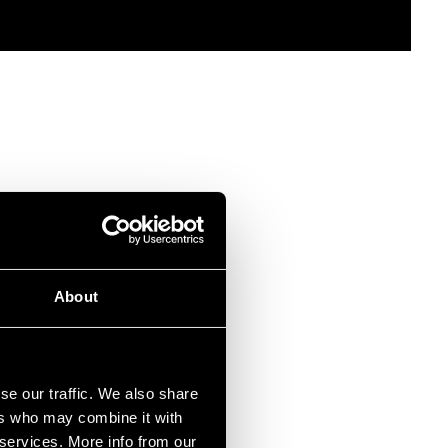
About
lleen, mutta myös
se our traffic. We also share
ers who may combine it with
 tuotettu vety
 services. More info from our