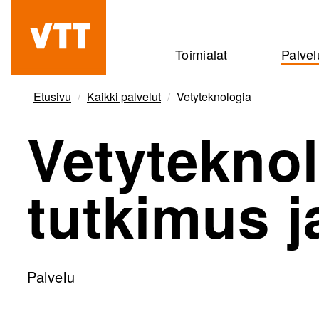
Hyppää
pääsisältöön
Beyond
Toimialat
Palvel
the
obvious
Etusivu
Kaikki palvelut
Vetyteknologia
Vetytekno
tutkimus j
Palvelu