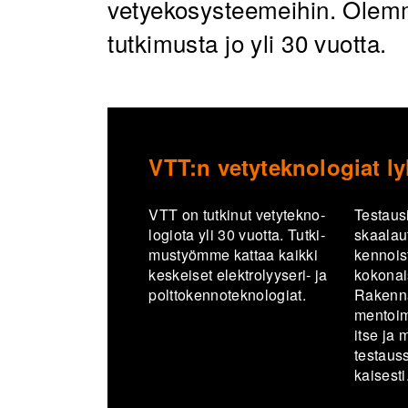
vetyekosysteemeihin. Olemm
tutkimusta jo yli 30 vuotta.
VTT:n vetyteknologiat ly
VTT on tut­ki­nut ve­ty­tek­no­
Tes­tausi
lo­gio­ta yli 30 vuot­ta. Tut­ki­
skaa­lau­t
mus­työm­me kat­taa kaik­ki
ken­nois­
kes­kei­set elektrolyyseri-​ ja
ko­ko­nai­
polt­to­ken­no­tek­no­lo­giat.
Ra­ken­n
men­toim­m
itse ja
tes­taus
kai­ses­ti