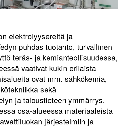
on elektrolyysereitä ja
edyn puhdas tuotanto, turvallinen
yttö teräs- ja kemianteollisuudessa,
eessä vaativat kukin erilaista
isalueita ovat mm. sähkökemia,
hkötekniikka sekä
telyn ja taloustieteen ymmärrys.
sessa osa-alueessa materiaaleista
wattiluokan järjestelmiin ja