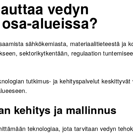
 auttaa vedyn
i osa-alueissa?
osaamista sähkökemiasta, materiaalitieteestä ja k
kseen, sektorikytkentään, regulaation tuntemise
nologian tutkimus- ja kehityspalvelut keskittyvät v
alueeseen.
an kehitys ja mallinnus
ttämään teknologiaa, jota tarvitaan vedyn teho