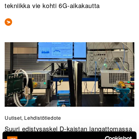
tekniikka vie kohti 6G-aikakautta
Uutiset, Lehdistötiedote
Suuri edistysaskel D-kaistan langattomassa
tiedonsiirrossa Anritsun ja VTT:n