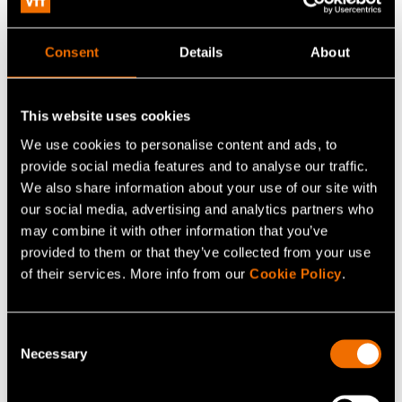
yhteistyönä
Consent
Details
About
This website uses cookies
We use cookies to personalise content and ads, to
provide social media features and to analyse our traffic.
We also share information about your use of our site with
our social media, advertising and analytics partners who
may combine it with other information that you’ve
provided to them or that they’ve collected from your use
of their services. More info from our
Cookie Policy
.
Consent
Referenssit
Necessary
Selection
Case: SemiQon – Täysi potentiaali irti
kvanttiteknologiasta