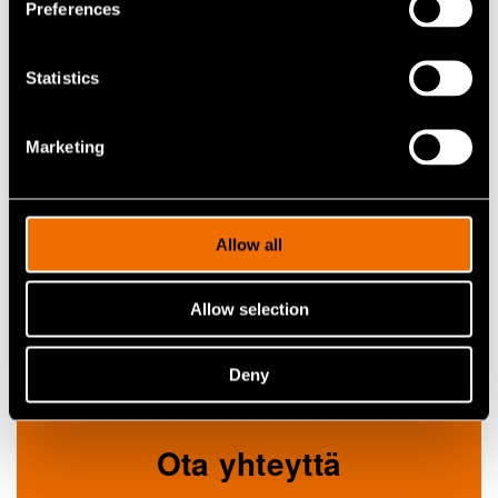
Preferences
Statistics
Tutkimusjulkaisut
Marketing
Lisää tietoa tämän henkilön julkaisuista VTT:n tutkimusportaalissa
cris.vtt.fi
Allow all
Katso julkaisuja CRIS-portaalissa
Allow selection
Deny
Ota yhteyttä