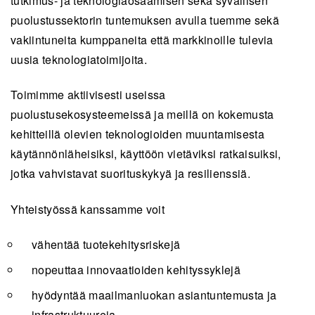
tutkimus- ja teknologiaosaamisen sekä syvällisen
puolustussektorin tuntemuksen avulla tuemme sekä
vakiintuneita kumppaneita että markkinoille tulevia
uusia teknologiatoimijoita.
Toimimme aktiivisesti useissa
puolustusekosysteemeissä ja meillä on kokemusta
kehitteillä olevien teknologioiden muuntamisesta
käytännönläheisiksi, käyttöön vietäviksi ratkaisuiksi,
jotka vahvistavat suorituskykyä ja resilienssiä.
Yhteistyössä kanssamme voit
vähentää tuotekehitysriskejä
nopeuttaa innovaatioiden kehityssyklejä
hyödyntää maailmanluokan asiantuntemusta ja
infrastruktuureja.