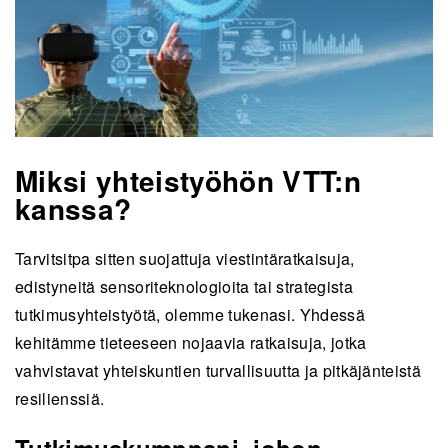
Miksi yhteistyöhön VTT:n
kanssa?
Tarvitsitpa sitten suojattuja viestintäratkaisuja,
edistyneitä sensoriteknologioita tai strategista
tutkimusyhteistyötä, olemme tukenasi. Yhdessä
kehitämme tieteeseen nojaavia ratkaisuja, jotka
vahvistavat yhteiskuntien turvallisuutta ja pitkäjänteistä
resilienssiä.
Tutkimuskumppani, johon