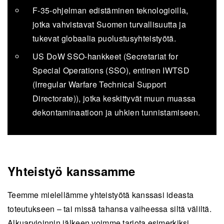
F-35-ohjelman edistäminen teknologioilla,
jotka vahvistavat Suomen turvallisuutta ja
tukevat globaalia puolustusyhteistyötä.
US DoW SSO-hankkeet (Secretariat for
Special Operations (SSO), entinen IWTSD
(Irregular Warfare Technical Support
Directorate)), jotka keskittyvät muun muassa
dekontaminaatioon ja uhkien tunnistamiseen.
Yhteistyö kanssamme
Teemme mielellämme yhteistyötä kanssasi ideasta
toteutukseen – tai missä tahansa vaiheessa siltä väliltä.
Alkuarvioinnin jälkeen voimme tarjota esimerkiksi