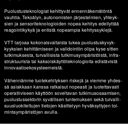
Puo­lus­tus­tek­no­lo­giat ke­hit­ty­vät en­nen­nä­ke­mä­tön­tä
vauh­tia. Te­ko­ä­lyn, au­to­no­mis­ten jär­jes­tel­mien, yh­teyk­
sien ja sen­so­ri­tek­no­lo­gioi­den nopea ke­hi­tys edel­lyt­tää
rea­goin­ti­ky­kyä ja en­tis­tä no­peam­pia ke­hi­tys­sykle­jä.
VTT tar­jo­aa ko­ko­nais­val­tais­ta tukea puo­lus­tus­ky­vyk­
kyyk­sien ke­hit­tä­mi­seen ja va­li­doin­tiin olipa kyse sit­ten
tut­ki­muk­ses­ta, tur­val­li­sis­ta tut­ki­musym­pä­ris­töis­tä, in­fra­
struk­tuu­ris­ta tai kak­sois­käyt­tö­tek­no­lo­gioi­ta edis­tä­vis­tä
in­no­vaa­tio­eko­sys­tee­meis­tä.
Vä­hen­näm­me tuo­te­ke­hi­tyk­sen ris­ke­jä ja viem­me yh­des­
sä asiak­kaan kans­sa rat­kai­sut no­peas­ti ja luo­tet­ta­vas­ti
ope­ra­tii­vi­seen käyt­töön so­vel­ta­van tut­ki­mus­osaa­mi­sen,
puo­lus­tus­sek­to­rin sy­väl­li­sen tun­te­muk­sen sekä tur­val­li­
suus­luo­ki­tel­tu­jen tie­to­jen kä­sit­te­lyyn hy­väk­syt­ty­jen toi­
min­taym­pä­ris­tö­jen avul­la.