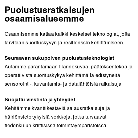
Puolustusratkaisujen
osaamisalueemme
Osaamisemme kattaa kaikki keskeiset teknologiat, joita
tarvitaan suorituskyvyn ja resilienssin kehittämiseen.
Seuraavan sukupolven puolustusteknologiat
Autamme parantamaan tilannekuvaa, päätöksentekoa ja
operatiivista suorituskykyä kehittämällä edistyneitä
sensorointi-, kuvantamis- ja datalähtöisiä ratkaisuja.
Suojattu viestintä ja yhteydet
Kehitämme kvanttikestäviä salausratkaisuja ja
häiriönsietokykyisiä verkkoja, jotka turvaavat
tiedonkulun kriittisissä toimintaympäristöissä.