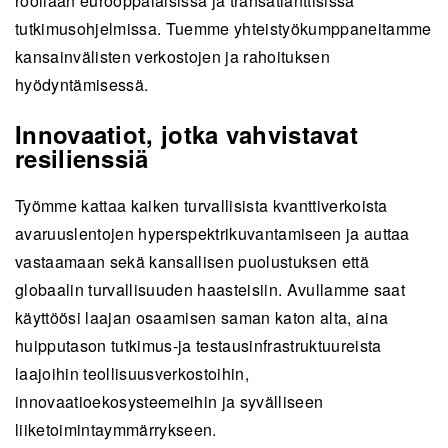
rooliaan eurooppalaisissa ja transatlanttisissa
tutkimusohjelmissa. Tuemme yhteistyökumppaneitamme
kansainvälisten verkostojen ja rahoituksen
hyödyntämisessä.
Innovaatiot, jotka vahvistavat
resilienssiä
Työmme kattaa kaiken turvallisista kvanttiverkoista
avaruuslentojen hyperspektrikuvantamiseen ja auttaa
vastaamaan sekä kansallisen puolustuksen että
globaalin turvallisuuden haasteisiin. Avullamme saat
käyttöösi laajan osaamisen saman katon alta, aina
huipputason tutkimus-ja testausinfrastruktuureista
laajoihin teollisuusverkostoihin,
innovaatioekosysteemeihin ja syvälliseen
liiketoimintaymmärrykseen.