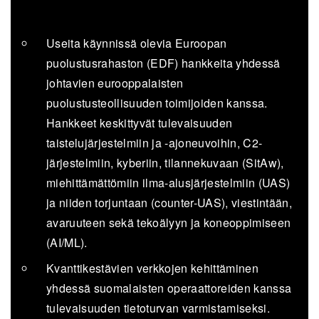
Useita käynnissä olevia Euroopan
puolustusrahaston (EDF) hankkeita yhdessä
johtavien eurooppalaisten
puolustusteollisuuden toimijoiden kanssa.
Hankkeet keskittyvät tulevaisuuden
taistelujärjestelmiin ja -ajoneuvoihin, C2-
järjestelmiin, kyberiin, tilannekuvaan (SitAw),
miehittämättömiin ilma-alusjärjestelmiin (UAS)
ja niiden torjuntaan (counter-UAS), viestintään,
avaruuteen sekä tekoälyyn ja koneoppimiseen
(AI/ML).
Kvanttikestävien verkkojen kehittäminen
yhdessä suomalaisten operaattoreiden kanssa
tulevaisuuden tietoturvan varmistamiseksi.