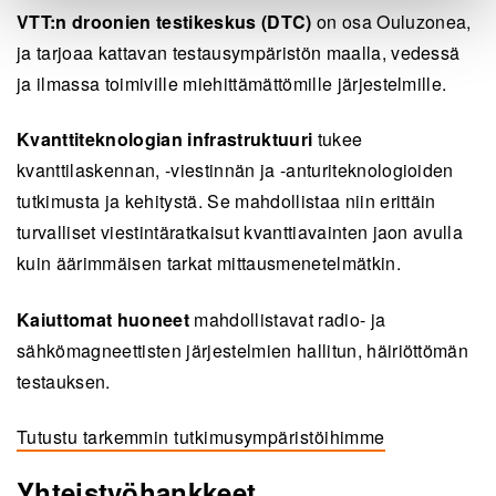
VTT:n droonien testikeskus (DTC)
on osa Ouluzonea,
ja tarjoaa kattavan testausympäristön maalla, vedessä
ja ilmassa toimiville miehittämättömille järjestelmille.
Kvanttiteknologian infrastruktuuri
tukee
kvanttilaskennan, -viestinnän ja -anturiteknologioiden
tutkimusta ja kehitystä. Se mahdollistaa niin erittäin
turvalliset viestintäratkaisut kvanttiavainten jaon avulla
kuin äärimmäisen tarkat mittausmenetelmätkin.
Kaiuttomat huoneet
mahdollistavat radio- ja
sähkömagneettisten järjestelmien hallitun, häiriöttömän
testauksen.
Tutustu tarkemmin tutkimusympäristöihimme
Yhteistyöhankkeet