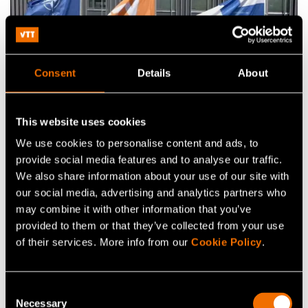
Consent
Details
About
This website uses cookies
Näin VTT tukee
We use cookies to personalise content and ads, to
puolustusinnovaatioita
provide social media features and to analyse our traffic.
We also share information about your use of our site with
Soveltava tutkimus
our social media, advertising and analytics partners who
may combine it with other information that you’ve
Kehitämme ja pilotoimme uusia kyvykkyyksiä
provided to them or that they’ve collected from your use
teknologian valmiustasolle 6 (TRL 6) asti silloin, kun
of their services. More info from our
Cookie Policy
.
valmiita kaupallisia (COTS) tai sotilaskäyttöön
tarkoitettuja (MOTS) ratkaisuja ei ole saatavilla.
Consent
Soveltava tutkimuksemme yhdistää tieteellisen
Necessary
Selection