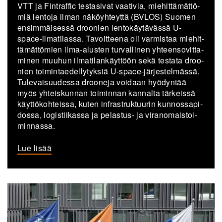
VTT ja Fint­raf­fic tes­ta­si­vat vaa­ti­via, mie­hit­tä­mät­tö­
miä len­to­ja ilman nä­köyh­teyt­tä (BVLOS) Suo­men
en­sim­mäi­ses­sä droo­nien len­to­käy­tä­väs­sä U-​
space-ilmatilassa. Ta­voit­tee­na oli var­mis­taa mie­hit­
tä­mät­tö­mien ilma-​alusten tur­val­li­nen yh­teen­so­vit­ta­
mi­nen muu­hun il­ma­ti­lan­käyt­töön sekä tes­ta­ta droo­
nien toi­min­tae­del­ly­tyk­siä U-​space-järjestelmässä.
Tu­le­vai­suu­des­sa droo­ne­ja voi­daan hyö­dyn­tää
myös yh­teis­kun­nan toi­min­nan kan­nal­ta tär­keis­sä
käyt­tö­koh­teis­sa, kuten in­fra­struk­tuu­rin kun­nos­sa­pi­
dos­sa, lo­gis­tii­kas­sa ja pelastus-​ ja vi­ran­omais­toi­
min­nas­sa.
Lue lisää