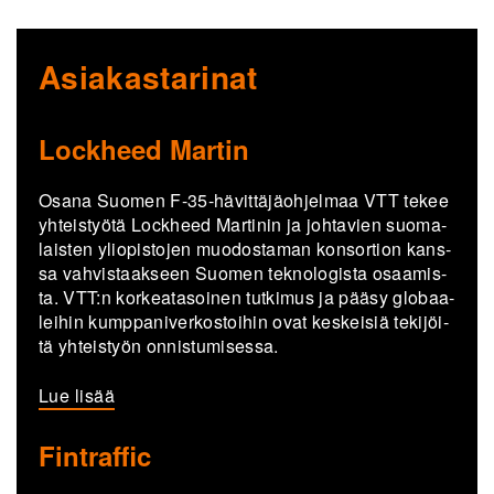
Asiakastarinat
Lockheed Martin
Osana Suo­men F-35-​hävittäjäohjelmaa VTT tekee
yh­teis­työ­tä Lock­heed Mar­ti­nin ja joh­ta­vien suo­ma­
lais­ten yli­opis­to­jen muo­dos­ta­man kon­sor­tion kans­
sa vah­vis­taak­seen Suo­men tek­no­lo­gis­ta osaa­mis­
ta. VTT:n kor­kea­ta­soi­nen tut­ki­mus ja pääsy glo­baa­
lei­hin kump­pa­ni­ver­kos­toi­hin ovat kes­kei­siä te­ki­jöi­
tä yh­teis­työn on­nis­tu­mi­ses­sa.
Lue lisää
Fintraffic