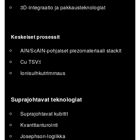
3D-integraatio ja pakkausteknologiat
Keskeiset prosessit
AlN/ScAlN-pohjaiset piezomateriaali stackit
Cu TSV:t
Ionisuihkutrimmaus
Suprajohtavat teknologiat
Suprajohtavat kubitit
Kvanttianturointi
Josephson-logiikka