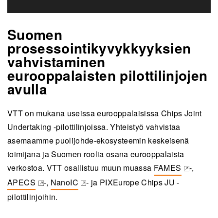
Suomen
prosessointikyvykkyyksien
vahvistaminen
eurooppalaisten pilottilinjojen
avulla
VTT on mukana useissa eurooppalaisissa Chips Joint
Undertaking -pilottilinjoissa. Yhteistyö vahvistaa
asemaamme puolijohde-ekosysteemin keskeisenä
toimijana ja Suomen roolia osana eurooppalaista
verkostoa. VTT osallistuu muun muassa
FAMES
-,
(opens in a new t
APECS
-,
NanoIC
- ja PIXEurope Chips JU -
(opens in a new tab)
(opens in a new tab)
pilottilinjoihin.