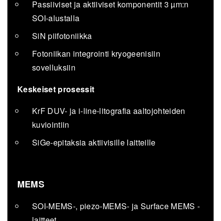
Passiiviset ja aktiiviset komponentit 3 µm:n
SOI-alustalla
SiN piifotoniikka
Fotoniikan integrointi kryogeenisiin
sovelluksiin
Keskeiset prosessit
KrF DUV- ja i-line-litografia aaltojohteiden
kuviointiin
SiGe-epitaksia aktiivisille laitteille
MEMS
SOI-MEMS-, piezo-MEMS- ja Surface MEMS -
laitteet