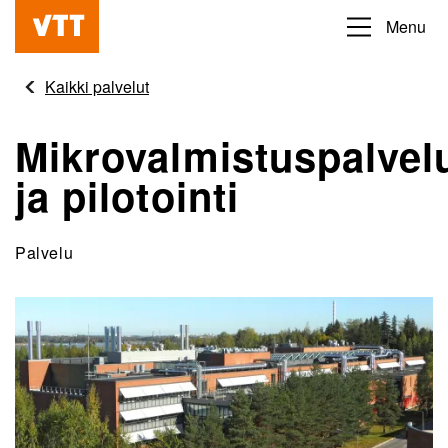
Hyppää
Menu
Beyond
pääsisältöön
the
Kaikki palvelut
obvious
Mikrovalmistuspalvel
ja pilotointi
Palvelu