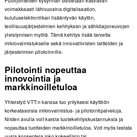
Puolijohteiden kysynnän odotetaan kasvavan
voimakkaasti lähivuosina digitalisaation,
kulutuselektroniikan lisääntyvän käytön,
teollisuusjärjestelmien kehityksen ja sähköajoneuvojen
yleistymisen myötä. Tämä kehitys lisää tarvetta
mikrovalmistukselle sekä innovatiivisten laitteiden ja
järjestelmien pilotoinnille.
Pilotointi nopeuttaa
innovointia ja
markkinoilletuloa
Yhteistyö VTT:n kanssa tuo yrityksesi käyttöön
korkeatasoisia mikrovalmistus- ja pilotointipalveluja.
Niiden avulla voit karsia tuotekehityskustannuksia ja
nopeuttaa tuotteiden markkinoilletuloa. Voit myös testata
uusia konsepteja joko kokeellisin tai