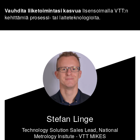
Vauh­di­ta lii­ke­toi­min­ta­si kas­vua
li­sen­soi­mal­la VTT:n
ke­hit­tä­miä prosessi-​ tai lai­te­tek­no­lo­gioi­ta.
Stefan Linge
Technology Solution Sales Lead, National
Metrology Insitute - VTT MIKES