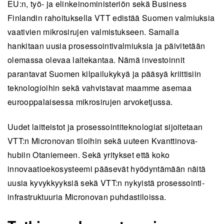
EU:n, työ- ja elinkeinoministeriön sekä Business
Finlandin rahoituksella VTT edistää Suomen valmiuksia
vaativien mikrosirujen valmistukseen. Samalla
hankitaan uusia prosessointivalmiuksia ja päivitetään
olemassa olevaa laitekantaa. Nämä investoinnit
parantavat Suomen kilpailukykyä ja pääsyä kriittisiin
teknologioihin sekä vahvistavat maamme asemaa
eurooppalaisessa mikrosirujen arvoketjussa.
Uudet laitteistot ja prosessointiteknologiat sijoitetaan
VTT:n Micronovan tiloihin sekä uuteen Kvanttinova-
hubiin Otaniemeen. Sekä yritykset että koko
innovaatioekosysteemi pääsevät hyödyntämään näitä
uusia kyvykkyyksiä sekä VTT:n nykyistä prosessointi-
infrastruktuuria Micronovan puhdastiloissa.