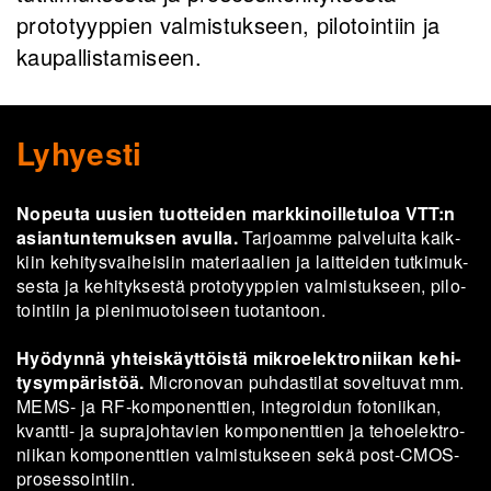
prototyyppien valmistukseen, pilotointiin ja
kaupallistamiseen.
Lyhyesti
No­peu­ta uusien tuot­tei­den mark­ki­noil­le­tu­loa VTT:n
asian­tun­te­muk­sen avul­la.
Tar­joam­me pal­ve­lui­ta kaik­
kiin ke­hi­tys­vai­hei­siin ma­te­ri­aa­lien ja lait­tei­den tut­ki­muk­
ses­ta ja ke­hi­tyk­ses­tä pro­to­tyyp­pien val­mis­tuk­seen, pi­lo­
toin­tiin ja pie­ni­muo­toi­seen tuo­tan­toon.
Hyö­dyn­nä yh­teis­käyt­töis­tä mik­roe­lekt­ro­nii­kan ke­hi­
ty­sym­pä­ris­töä.
Mic­ro­no­van puh­das­ti­lat so­vel­tu­vat mm.
MEMS- ja RF-​komponenttien, in­tegroi­dun fo­to­nii­kan,
kvantti-​ ja supra­joh­ta­vien kom­po­nent­tien ja te­hoe­lekt­ro­
nii­kan kom­po­nent­tien val­mis­tuk­seen sekä post-​CMOS-
prosessointiin.