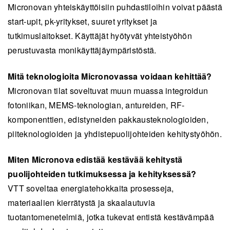
Micronovan yhteiskäyttöisiin puhdastiloihin voivat päästä
start-upit, pk-yritykset, suuret yritykset ja
tutkimuslaitokset. Käyttäjät hyötyvät yhteistyöhön
perustuvasta monikäyttäjäympäristöstä.
Mitä teknologioita Micronovassa voidaan kehittää?
Micronovan tilat soveltuvat muun muassa integroidun
fotoniikan, MEMS-teknologian, antureiden, RF-
komponenttien, edistyneiden pakkausteknologioiden,
piiteknologioiden ja yhdistepuolijohteiden kehitystyöhön.
Miten Micronova edistää kestävää kehitystä
puolijohteiden tutkimuksessa ja kehityksessä?
VTT soveltaa energiatehokkaita prosesseja,
materiaalien kierrätystä ja skaalautuvia
tuotantomenetelmiä, jotka tukevat entistä kestävämpää