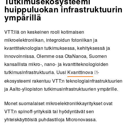
Tutkimusekosysteemi
huippuluokan infrastruktuurin
ympärillä
VTT:llä on keskeinen rooli kotimaisen
mikroelektroniikan, integroidun fotoniikan ja
kvanttiteknologian tutkimuksessa, kehityksessä ja
innovoinnissa. Olemme osa OtaNanoa, Suomen
kansallista mikro-, nano- ja kvanttiteknologioiden
tutkimusinfrastruktuuria. Uusi
Kvanttinova
-
(opens in a new tab)
ekosysteemi rakentuu VTT:n teknologiainfrastruktuurien
ja Aalto-yliopiston tutkimusinfrastruktuurien ympärille.
Monet suomalaiset mikroelektroniikkayritykset ovat
VTT:n spinoff-yrityksiä tai hyödyntävät sen
yhteiskäyttöisiä puhdastiloja Micronovassa.