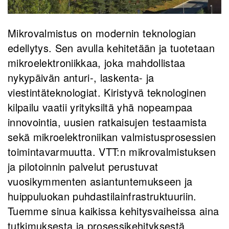
Mikrovalmistus on modernin teknologian
edellytys. Sen avulla kehitetään ja tuotetaan
mikroelektroniikkaa, joka mahdollistaa
nykypäivän anturi-, laskenta- ja
viestintäteknologiat. Kiristyvä teknologinen
kilpailu vaatii yrityksiltä yhä nopeampaa
innovointia, uusien ratkaisujen testaamista
sekä mikroelektroniikan valmistusprosessien
toimintavarmuutta. VTT:n mikrovalmistuksen
ja pilotoinnin palvelut perustuvat
vuosikymmenten asiantuntemukseen ja
huippuluokan puhdastilainfrastruktuuriin.
Tuemme sinua kaikissa kehitysvaiheissa aina
tutkimuksesta ja prosessikehityksestä