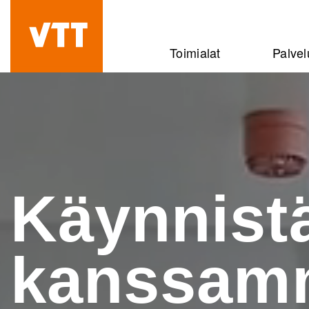
Hyppää
pääsisältöön
Beyond
Toimialat
Palvel
the
obvious
Käynnist
kanssam