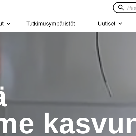
Hae
sivustol
ut
Tutkimusympäristöt
Uutiset
ä
me kasvu