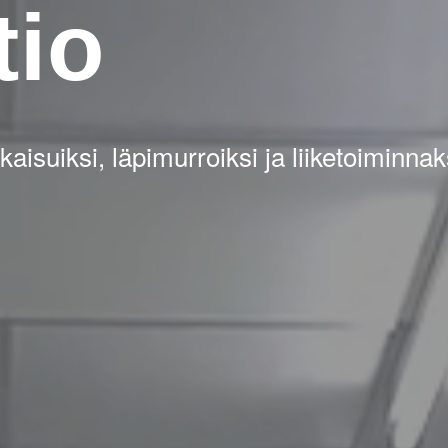
tio
suiksi, läpimurroiksi ja liiketoiminnak