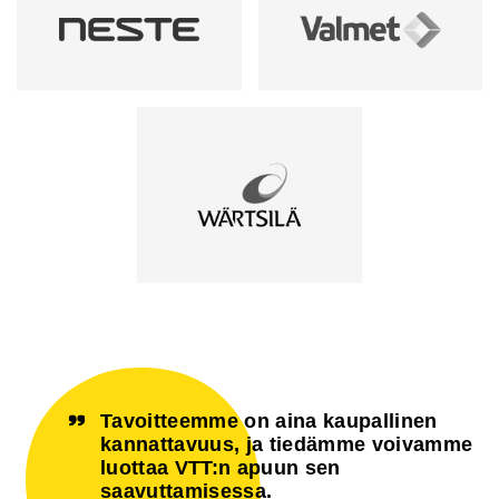
Tavoitteemme on aina kaupallinen
kannattavuus, ja tiedämme voivamme
luottaa VTT:n apuun sen
saavuttamisessa.