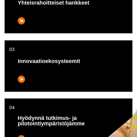
Yhteisrahoitteiset hankkeet
Innovaatioekosysteemit
Hyödynnä tutkimus- ja
pilotointiympäristöjämme