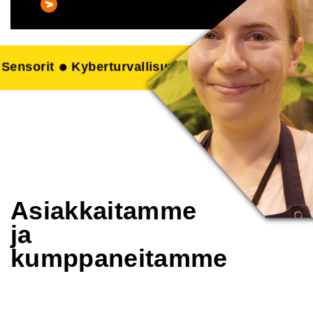
kot
Elintarviketeknologia
Painettu elektroniik
Asiakkaitamme
ja
kumppaneitamme