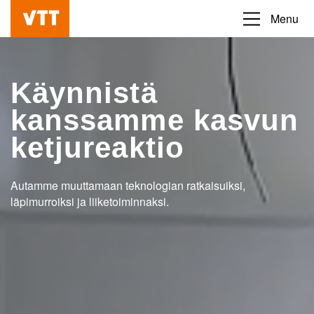
Hyppää
Menu
Beyond
pääsisältöön
the
obvious
Käynnistä
kanssamme kasvun
ketjureaktio
Autamme muuttamaan teknologian ratkaisuiksi,
läpimurroiksi ja liiketoiminnaksi.