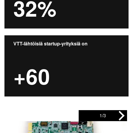
32%
VTT-lähtöisiä startup-yrityksiä on
+60
1/3