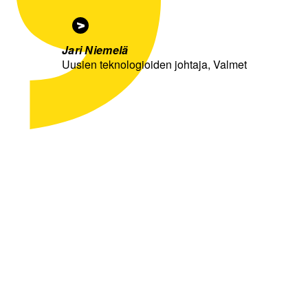
Jari Niemelä
Uusien teknologioiden johtaja, Valmet
Keskustele
asiantuntijoidemme
kanssa