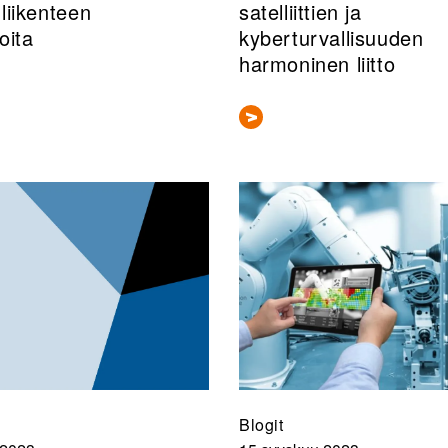
 liikenteen
satelliittien ja
oita
kyberturvallisuuden
harmoninen liitto
Blogit