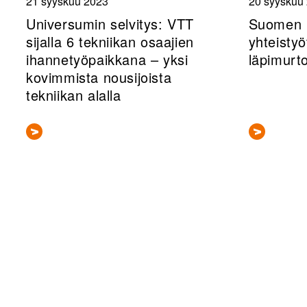
21 syyskuu 2023
20 syyskuu
Universumin selvitys: VTT
Suomen m
sijalla 6 tekniikan osaajien
yhteistyö
ihannetyöpaikkana – yksi
läpimurt
kovimmista nousijoista
tekniikan alalla
Sivunumerointi