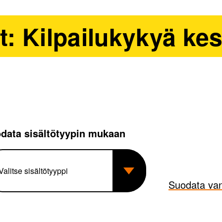
at: Kilpailukykyä kes
data sisältötyypin mukaan
Suodata van