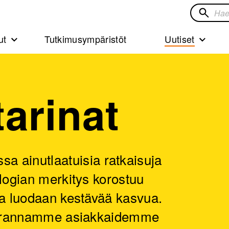
Hae
sivustol
ut
Tutkimusympäristöt
Uutiset
tarinat
ainutlaatuisia ratkaisuja
ologian merkitys korostuu
lla luodaan kestävää kasvua.
n parannamme asiakkaidemme