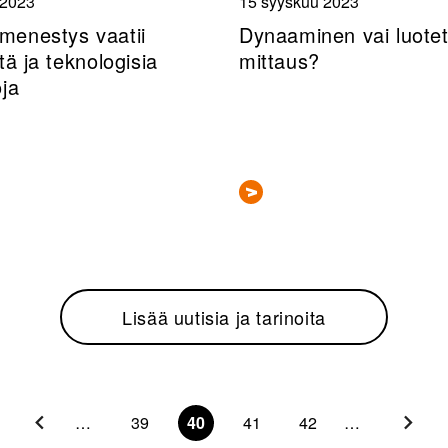
 2023
15 syyskuu 2023
enestys vaatii
Dynaaminen vai luote
tä ja teknologisia
mittaus?
oja
Lisää uutisia ja tarinoita
…
39
40
41
42
…