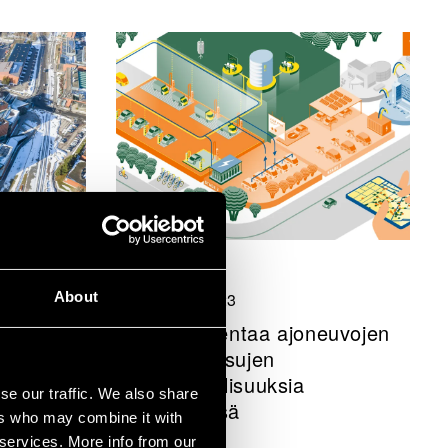
Projektiuutiset
About
26 syyskuu 2023
istetään
OPULI laajentaa ajoneuvojen
kestävää
latausratkaisujen
testimahdollisuuksia
se our traffic. We also share
Otaniemessä
ers who may combine it with
 services. More info from our