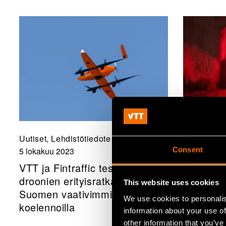
Uutiset, Lehdistötiedote
Uutiset, Le
Consent
5 lokakuu 2023
4 lokakuu 
VTT ja Fintraffic testasivat
VTT, Noki
droonien erityisratkaisuja
yhdessä 
This website uses cookies
Suomen vaativimmilla
turvallis
We use cookies to personalis
koelennoilla
maanalai
information about your use of
5G:n ja 
other information that you’ve