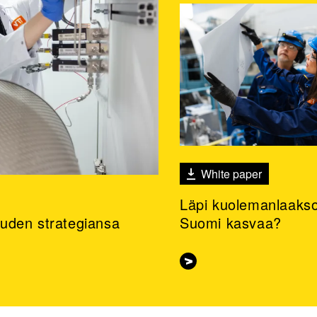
White paper
Läpi kuolemanlaakso
 uuden strategiansa
Suomi kasvaa?