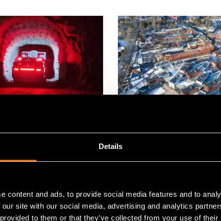
hdistötiedote
Projektiuutiset
Details
2023
26 syyskuu 2023
a ja Sandvik ottivat
Energiayhteisöissä ed
askeleita kohti
uusiutuvan energian 
ta autonomista
käyttöä
e content and ads, to provide social media features and to analy
sta kaivostoimintaa
 our site with our social media, advertising and analytics partn
reunaälyn avulla
 provided to them or that they’ve collected from your use of their