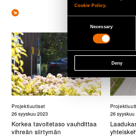
Cookie Policy
.
Consent
Necessary
Selection
Deny
Projektiuutiset
Projektiuut
26 syyskuu 2023
26 syyskuu
Korkea tavoitetaso vauhdittaa
Laadukas
vihreän siirtymän
yhteiskeh