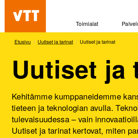
Hyppää
pääsisältöön
Beyond
Toimialat
Palvel
the
obvious
Etusivu
Uutiset ja tarinat
Uutiset ja tarinat
Uutiset ja 
Kehitämme kumppaneidemme kanssa 
tieteen ja teknologian avulla. Tekn
tulevaisuudessa – vain innovaatioi
Uutiset ja tarinat kertovat, mite