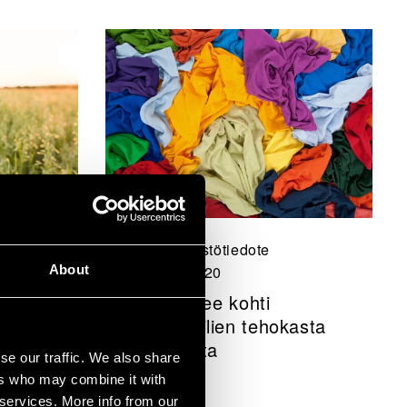
Uutiset, Lehdistötiedote
About
15 helmikuu 2020
eilla
Suomi etenee kohti
poistotekstiilien tehokasta
kiertotaloutta
se our traffic. We also share
ers who may combine it with
 services. More info from our