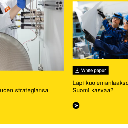
White paper
Läpi kuolemanlaakso
 uuden strategiansa
Suomi kasvaa?