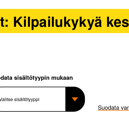
at: Kilpailukykyä kes
data sisältötyypin mukaan
Suodata van