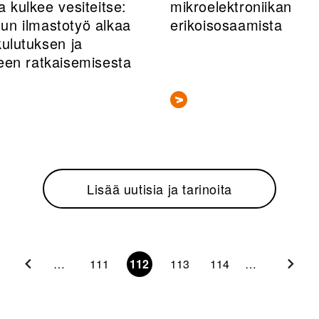
a kulkee vesiteitse:
mikroelektroniikan
un ilmastotyö alkaa
erikoisosaamista
kulutuksen ja
neen ratkaisemisesta
Lisää uutisia ja tarinoita
…
111
112
113
114
…