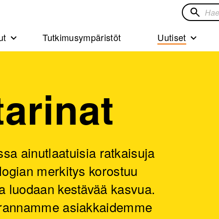
Hae
sivustol
ut
Tutkimusympäristöt
Uutiset
tarinat
ainutlaatuisia ratkaisuja
ologian merkitys korostuu
lla luodaan kestävää kasvua.
n parannamme asiakkaidemme