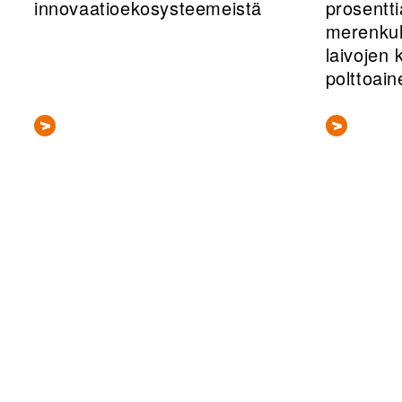
innovaatioekosysteemeistä
prosentti
merenkul
laivojen 
polttoai
Sivunumerointi