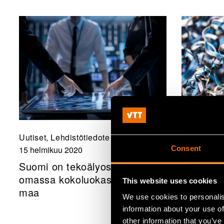
Uutiset, Lehdistötiedote
Uutiset, Le
Consent
15 helmikuu 2020
15 helmiku
Suomi on tekoälyosaamisessa
VTT, Aalt
omassa kokoluokassaan vahva
Helsingin
This website uses cookies
maa
kestävän
We use cookies to personalis
kiertota
information about your use of
other information that you’ve