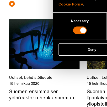
Cookie Policy
.
Consent
Necessary
Selection
Deny
Uutiset, Lehdistötiedote
Uutiset, Le
15 helmikuu 2020
15 helmiku
Suomen ensimmäisen
Suomen 
ydinreaktorin hehku sammuu
lippulaiv
yliopistol