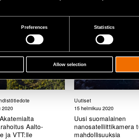
Preferences
Statistics
Allow selection
hdistötiedote
Uutiset
u 2020
15 helmikuu 2020
Akatemialta
Uusi suomalainen
arahoitus Aalto-
nanosatelliittikamera 
le ja VTT:lle
mahdollisuuksia