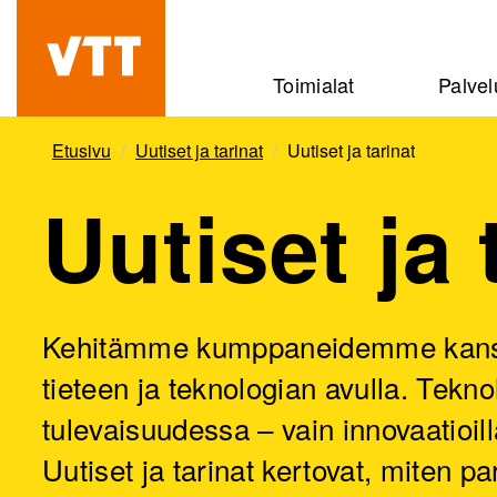
Hyppää
pääsisältöön
Beyond
Toimialat
Palvel
the
obvious
Etusivu
Uutiset ja tarinat
Uutiset ja tarinat
Uutiset ja 
Kehitämme kumppaneidemme kanssa 
tieteen ja teknologian avulla. Tekn
tulevaisuudessa – vain innovaatioi
Uutiset ja tarinat kertovat, mite