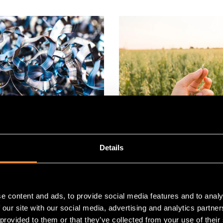
hdistötiedote
Uutiset, Lehdistötiedote
Details
u 2020
15 helmikuu 2020
o-yliopisto ja
Suomi-kauralle valmist
 yliopisto: Suomi
uusi, monialainen
 akkutuotannon ja
tutkimusohjelma
e content and ads, to provide social media features and to analy
louden mallimaaksi
 our site with our social media, advertising and analytics partn
 provided to them or that they’ve collected from your use of their