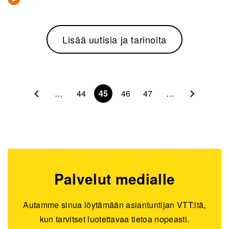
Lisää uutisia ja tarinoita
Sivunumerointi
…
44
45
46
47
…
Palvelut medialle
Autamme sinua löytämään asiantuntijan VTT:ltä,
kun tarvitset luotettavaa tietoa nopeasti.