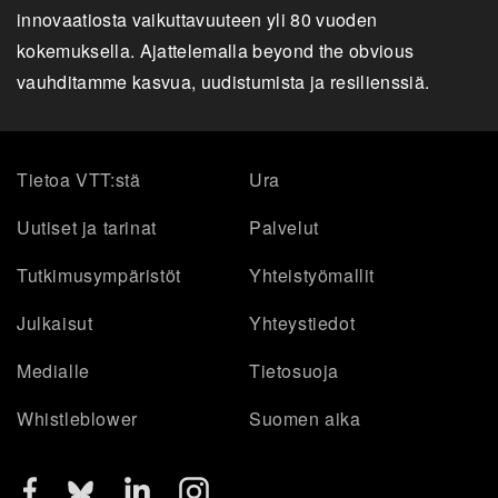
innovaatiosta vaikuttavuuteen yli 80 vuoden
kokemuksella. Ajattelemalla beyond the obvious
vauhditamme kasvua, uudistumista ja resilienssiä.
Tietoa VTT:stä
Ura
Uutiset ja tarinat
Palvelut
Tutkimusympäristöt
Yhteistyömallit
Julkaisut
Yhteystiedot
Medialle
Tietosuoja
Whistleblower
Suomen aika