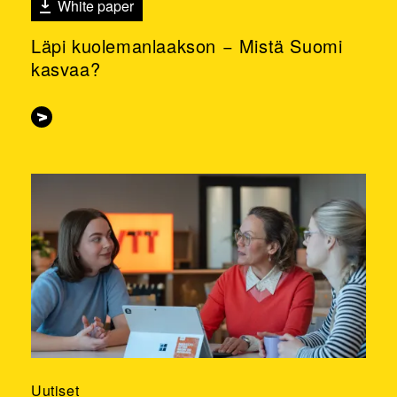
White paper
Läpi kuolemanlaakson − Mistä Suomi
kasvaa?
Uutiset