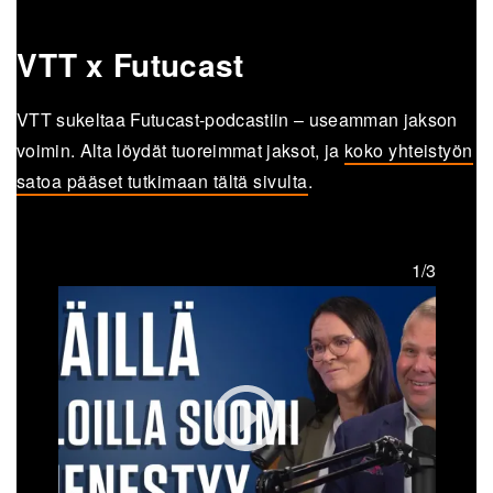
VTT x Futucast
VTT sukeltaa Futucast-podcastiin – useamman jakson
voimin. Alta löydät tuoreimmat jaksot, ja
koko yhteistyön
satoa pääset tutkimaan tältä sivulta
.
1/3