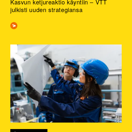
Kasvun ketjureaktio käyntiin – VTT
julkisti uuden strategiansa