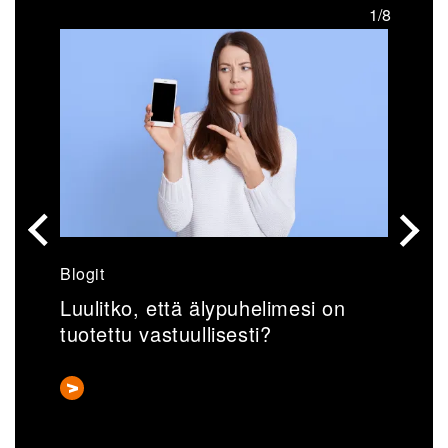
/8
1/8
Blogit
U
Luulitko, että älypuhelimesi on
V
tuotettu vastuullisesti?
k