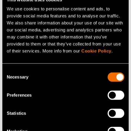
We use cookies to personalise content and ads, to
provide social media features and to analyse our traffic.
We also share information about your use of our site with
our social media, advertising and analytics partners who
may combine it with other information that you’ve
provided to them or that they’ve collected from your use
of their services. More info from our
Cookie Policy
.
Referenssit
11 huhtikuu 2023
Consent
Case: Suomen Malmijalostus –
Necessary
Selection
Kustannussäästöjä ja pienempi hiilijalanjälki
purkuveden natriumsulfaattia kierrättämällä
Preferences
Statistics