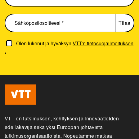
Olen lukenut ja hyväksyn
VTT:n tietosuojailmoituksen
*
VTT on tutkimuksen, kehityksen ja innovaatioiden
edelläkävijä sekä yksi Euroopan johtavista
tutkimusorganisaatioista. Nopeutamme matkaa