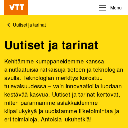
Hyppää
Menu
Beyond
pääsisältöön
the
Uutiset ja tarinat
obvious
Uutiset ja tarinat
Kehitämme kumppaneidemme kanssa
ainutlaatuisia ratkaisuja tieteen ja teknologian
avulla. Teknologian merkitys korostuu
tulevaisuudessa – vain innovaatioilla luodaan
kestävää kasvua. Uutiset ja tarinat kertovat,
miten parannamme asiakkaidemme
kilpailukykyä ja uudistamme liiketoimintaa ja
eri toimialoja. Antoisia lukuhetkiä!